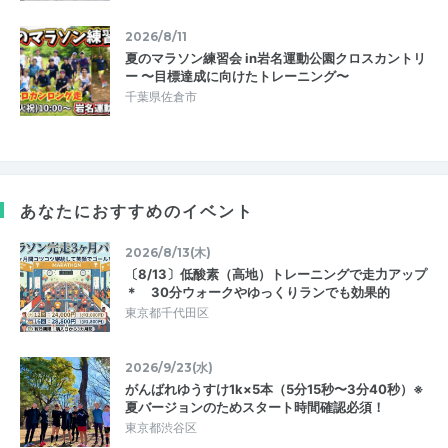
2026/8/11
夏のマラソン練習会 in岩名運動公園クロスカントリ
ー 〜目標達成に向けたトレーニング〜
千葉県佐倉市
あなたにおすすめのイベント
2026/8/13(木)
〔8/13〕低酸素（高地）トレーニングで走力アップ
＊ 30分ウォークやゆっくりランでも効果的
東京都千代田区
2026/9/23(水)
がんばれゆうすけ1k×5本（5分15秒〜3分40秒）※
夏バージョンのためスタート時間確認必須！
東京都渋谷区