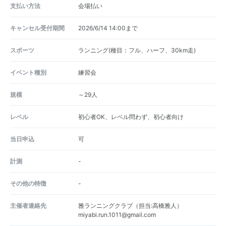
支払い方法
会場払い
キャンセル受付期間
2026/6/14 14:00まで
スポーツ
ランニング(種目：フル、ハーフ、30km走)
イベント種別
練習会
規模
～29人
レベル
初心者OK、レベル問わず、初心者向け
当日申込
可
計測
-
その他の特徴
-
主催者連絡先
雅ランニングクラブ（担当:高橋雅人）
miyabi.run.1011@gmail.com