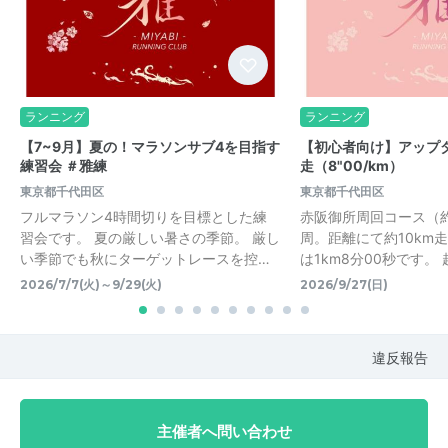
ランニング
ランニング
【7~9月】夏の！マラソンサブ4を目指す
【初心者向け】アップダ
練習会 ＃雅練
走（8"00/km）
東京都千代田区
東京都千代田区
フルマラソン4時間切りを目標とした練
赤阪御所周回コース（約3
習会です。 夏の厳しい暑さの季節。 厳し
周。距離にて約10km
い季節でも秋にターゲットレースを控…
は1km8分00秒です。
2026/7/7(火)～9/29(火)
2026/9/27(日)
違反報告
主催者へ問い合わせ