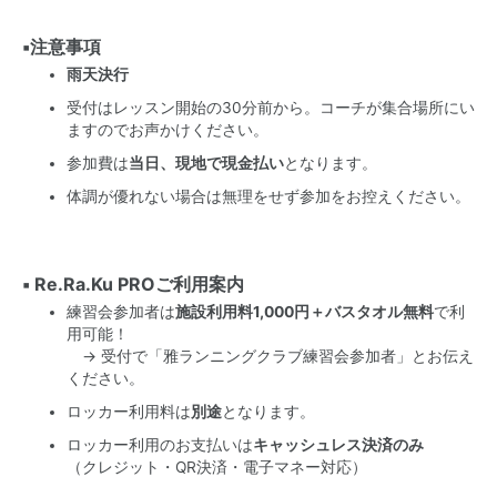
▪️注意事項
雨天決行
受付はレッスン開始の30分前から。コーチが集合場所にい
ますのでお声かけください。
参加費は
当日、現地で現金払い
となります。
体調が優れない場合は無理をせず参加をお控えください。
▪️ Re.Ra.Ku PROご利用案内
練習会参加者は
施設利用料1,000円＋バスタオル無料
で利
用可能！
→ 受付で「雅ランニングクラブ練習会参加者」とお伝え
ください。
ロッカー利用料は
別途
となります。
ロッカー利用のお支払いは
キャッシュレス決済のみ
（クレジット・QR決済・電子マネー対応）