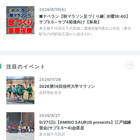
2026/8/19(水)
■ナベラン【秋マラソン足づくり練│水曜18:40】
サブ3.5～サブ4前後向け【単発】
東京都千代田区千代田線二重橋前駅6番出口付近（東京
駅丸の内駅前広場から徒歩3分）
PR
注目のイベント
2026/11/28
2026第14回信州大学マラソン
長野県松本市
2026/9/27
9/27(日)【AMINO SAURUS presents】江戸城練
習会(サブ3.5〜4)@皇居
東京都千代田区