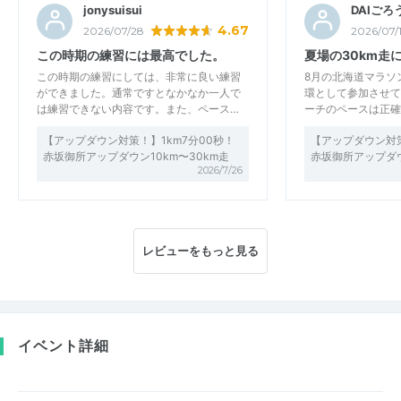
jonysuisui
DAIごろ
4.67
2026/07/28
2026/07/
この時期の練習には最高でした。
夏場の30km走
この時期の練習にしては、非常に良い練習
8月の北海道マラソ
ができました。通常ですとなかなか一人で
環として参加させて
は練習できない内容です。また、ペース…
ーチのペースは正確
【アップダウン対策！】1km7分00秒！
【アップダウン対策
赤坂御所アップダウン10km〜30km走
赤坂御所アップダウ
2026/7/26
レビューをもっと見る
イベント詳細