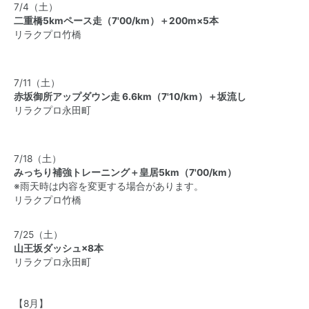
7/4（土）
二重橋5kmペース走（7'00/km）＋200m×5本
リラクプロ竹橋
7/11（土）
赤坂御所アップダウン走 6.6km（7'10/km）＋坂流し
リラクプロ永田町
7/18（土）
みっちり補強トレーニング＋皇居5km（7'00/km）
※雨天時は内容を変更する場合があります。
リラクプロ竹橋
7/25（土）
山王坂ダッシュ
×8
本
リラクプロ永田町
【8月】