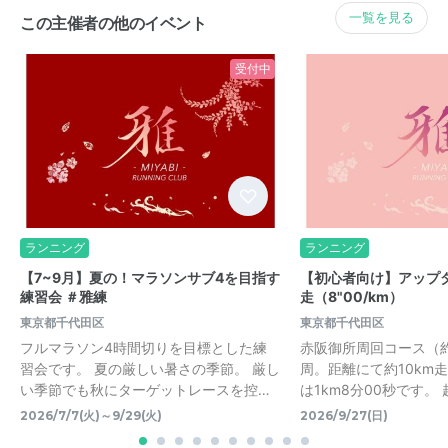
一覧を見る
この主催者の他のイベント
受付中
ランニング
ランニング
【7~9月】夏の！マラソンサブ4を目指す
【初心者向け】アップダ
練習会 ＃雅練
走（8"00/km）
東京都千代田区
東京都千代田区
フルマラソン4時間切りを目標とした練
赤阪御所周回コース（約3
習会です。 夏の厳しい暑さの季節。 厳し
周。距離にて約10km
い季節でも秋にターゲットレースを控…
は1km8分00秒です。
2026/7/7(火)～9/29(火)
2026/9/27(日)