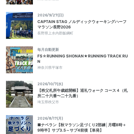
2026/9/27(日)
CAPTAIN STAG ノルディックウォーキングハーフ
マラソン長野2026
長野県上水内郡飯綱町
毎月自動更新
FS☆RUNNING SHONAN★RUNNING TRACK RU
N
神奈川県平塚市
2026/10/7(水)
【秩父札所午歳総開帳】巡礼ウォーク コース４（札
所二十六番〜二十九番）
埼玉県秩父市
2026/8/17(月)
■ナベラン【秋マラソン足づくり2部練│月曜8時＋
9時半】サブ3.5～サブ4前後【単発】