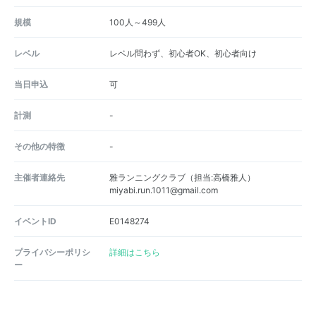
規模
100人～499人
レベル
レベル問わず、初心者OK、初心者向け
当日申込
可
計測
-
その他の特徴
-
主催者連絡先
雅ランニングクラブ（担当:高橋雅人）
miyabi.run.1011@gmail.com
イベントID
E0148274
プライバシーポリシ
詳細はこちら
ー