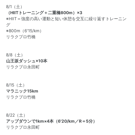
8/1（土）
（HIITトレーニング＋二重橋800m）×3
※HIIT＝強度の高い運動と短い休憩を交互に繰り返すトレーニン
グ
※800m（6'15/km）
リラクプロ竹橋
8/8（土）
山王坂ダッシュ×10本
リラクプロ永田町
8/15（土）
マラニック15km
リラクプロ竹橋
8/22（土）
アップダウンで1km×4本（6'20/km／R＝5分）
リラクプロ永田町