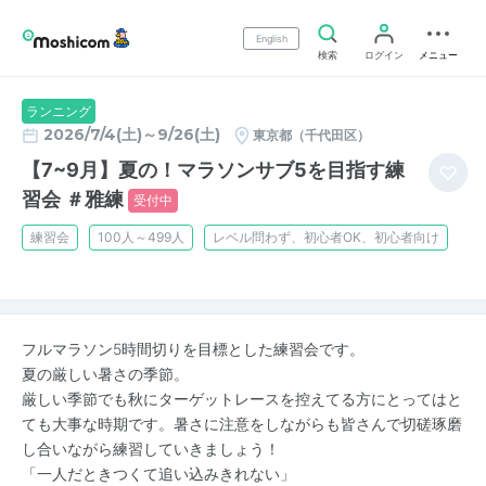
English
検索
ログイン
メニュー
ランニング
2026/7/4(土)～9/26(土)
東京都（千代田区）
【7~9月】夏の！マラソンサブ5を目指す練
習会 ＃雅練
受付中
練習会
100人～499人
レベル問わず、初心者OK、初心者向け
フルマラソン5時間切りを目標とした練習会です。
夏の厳しい暑さの季節。
厳しい季節でも秋にターゲットレースを控えてる方にとってはと
ても大事な時期です。暑さに注意をしながらも皆さんで切磋琢磨
し合いながら練習していきましょう！
「一人だときつくて追い込みきれない」