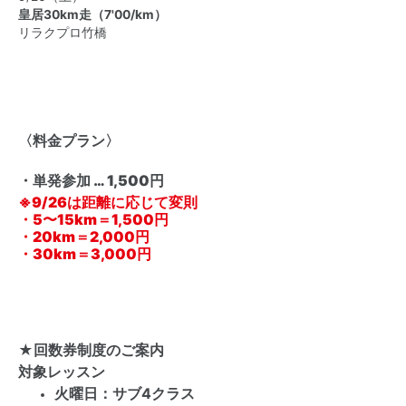
皇居30km走（7'00/km）
リラクプロ竹橋
〈料金プラン〉
・単発参加 … 1,500円
※9/26は距離に応じて変則
・5〜15km＝1,500円
・20km＝2,000円
・30km＝3,000円
★
回数券制度のご案内
対象レッスン
火曜日：サブ4クラス