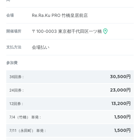
会場
Re.Ra.Ku PRO 竹橋皇居前店
開催場所
〒100-0003
東京都千代田区一ツ橋
支払方法
会場払い
参加費
30,500円
36回券
:
23,000円
24回券
:
13,200円
12回券
:
1,500円
7/4（竹橋） 単発
:
1,500円
7/11（永田町） 単発
: