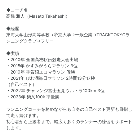
◆コーチ名
髙橋 雅人（Masato Takahashi）
◆経歴
東海大学山形高等学校→帝京大学→一般企業→TRACKTOKYOラ
ンニングクラブ→フリー
◆実績
・2010年 全国高校駅伝競走大会出場
・2015年 かすみがうらマラソン 3位
・2019年 手賀沼エコマラソン 優勝
・2021年 びわ湖毎日マラソン 2時間13分17秒
（自己ベスト）
・2022年 チャレンジ富士五湖ウルトラ100km 3位
・2023年 柴又100k 準優勝
ランニングコーチを務めながらも自身の自己ベスト更新も目指し
て走り続けます。
初心者から上級者まで。幅広く多くのランナーの練習をサポート
します。