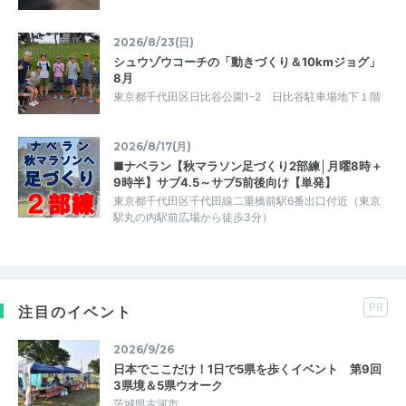
2026/8/23(日)
シュウゾウコーチの「動きづくり＆10kmジョグ」
8月
東京都千代田区日比谷公園1-2 日比谷駐車場地下１階
2026/8/17(月)
■ナベラン【秋マラソン足づくり2部練│月曜8時＋
9時半】サブ4.5～サブ5前後向け【単発】
東京都千代田区千代田線二重橋前駅6番出口付近（東京
駅丸の内駅前広場から徒歩3分）
PR
注目のイベント
2026/9/26
日本でここだけ！1日で5県を歩くイベント 第9回
3県境＆5県ウオーク
茨城県古河市