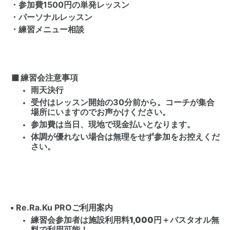
・参加費1500円の単発レッスン
・パーソナルレッスン
・練習メニュー相談
◼︎練習会注意事項
雨天決行
受付はレッスン開始の30分前から。コーチが集合
場所にいますのでお声かけください。
参加費は
当日、現地で現金払い
となります。
体調が優れない場合は無理をせず参加をお控えくだ
さい。
▪️ Re.Ra.Ku PROご利用案内
練習会参加者は
施設利用料1,000円＋バスタオル無
料
で利用可能！