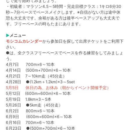
じで走り始めてみましょう。
・初級者：マラソン4.5～5時間・完走目標クラス：1キロ6分30
秒～7分ペースでペースメイクします。※自信がない方は途中休
憩も大丈夫です。余裕がある方は後半ペースアップも大丈夫で
す。フリーペースの時もたまにあります。
▶
メニュー
モシコムカレンダー
から参加日を探して出席チケットをご利用下
さい。
●は、全クラスフリーペースでペースを作る練習をしてみましょ
う。
4月7日 700m×6～10本
4月14日 (500m+700m)×6～10本
4月21日 7～10km走（45分走）
4月28日 ●(1.2km＋1.2km)×3～5set
5月5日 休日の為、お休み（朝からイベント開催予定）
5月12日 (600m+600m)×6～10本
5月19日 1.8km×3～5本
5月26日 ●5km走（45分走）
6月2日 800m×6～10本
6月9日 (600m+600m)×6～10本
6月16日 700m×6～10本
6月23日 ●(500m+700m)×6～10本