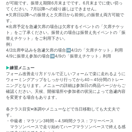
が可能です。振替え期限6月末までです。6月末までに使い切っ
てください。7月以降への繰り越しはできません。
※欠席日以降への振替えと欠席日から前倒しの振替え両方可能で
す。
※出席予定を急遽欠席の場合は欠席するイベントの「欠席チケッ
ト」をご了承ください。振替えの場合は振替え先イベントの「振
替えチケット」をご利用下さい。
例）
4/2出席申込みを急遽欠席の場合➡4/2の「欠席チケット」利用
4/9に振替え参加の場合➡4/9の「振替えチケット」利用
▶
練習メニュー
フォーム改善走り方ドリルで正しいフォームで楽に走れるように
ウォーミングアップをしっかり行ってから40～45分間のトレー
ニングとなります。メニューの詳細は参加日の商品ページからご
確認ください。天候、開催場所や参加者の状況によって急遽内容
を変更する場合もあります。
各クラス目安※体調やメニューなどで当日移動しても大丈夫で
す。
・中級者：マラソン3時間～4.5時間クラス：フリーペース
マラソンペースで走り始めてハーフマラソンペースで終える感