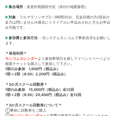
▶
集合場所
：皇居外苑階段付近（添付の地図参照）
▶
対象
：フルマラソンサブ3～5時間30分、完走目標の方(現在の
走力は問いません)※過去にトライアルに申込みされた方もお申込
み可能です。
▶
参加費と参加方法
：当システムモシコムで事前決済をお願いし
ます。
＊単発利用＊
モシコムカレンダー
より参加希望日を探してイベントページより
都度チケットを購入して参加して下さい。
1部のみ参加 1,600円（税込み）
1部＋2部（9:30）2,200円（税込み）
＊3か月スクール回数券＊
1部のみ参加 15,600円（税込み）全12回
1部＋2部（9:30）20,400円（税込み）全12回
＊3か月スクール回数券について＊
①事前に回数券をご購入
②
モシコムカレンダー
より実際の参加日を探してイベントペー