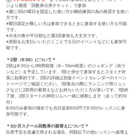
ジより都度「回数券出席チケット」で参加
※週に1回の曜日を固定した使い方が継続練習の為の推奨する使い
方です。
※曜日固定が難しい方は参加できるときに参加する使い方も可能
です。
※火水の夜や平日朝など週2回参加も大丈夫です。
※差額をお支払いいただくことで土日のイベントなどにも参加可
能です。
＊2部（9:30）について＊
2部は9:30から2時間前後（8～10km程度）のジョギング（街ラ
ンなど）を予定しています。1部と併せて参加するとスタミナ対
策に効果的です。2部の詳細は別途イベントカレンダーのイベン
トページでご確認ください。1部集合の際にランニング用リュッ
クなどに2部用の着替えなどお持ちいただく方が多いです。1部終
了後、2部スタートの神田ジムへ一緒に移動します（走って約10
分）
8:00のみ参加の場合でも当日追加600円で9:30のレッスンに参
加可能です。
＊3か月スクール回数券の振替えについて＊
出席予定を急遽欠席される場合、同額以下の他レッスンへ振替え