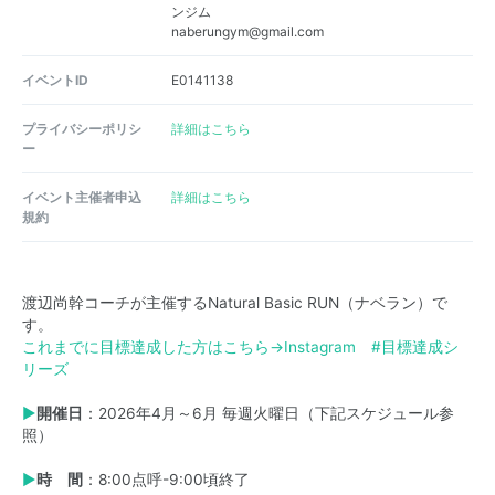
ンジム
naberungym@gmail.com
イベントID
E0141138
プライバシーポリシ
詳細はこちら
ー
イベント主催者申込
詳細はこちら
規約
渡辺尚幹コーチが主催するNatural Basic RUN（ナベラン）で
す。
これまでに目標達成した方はこちら→
Instagram #目標達成シ
リーズ
▶
開催日
：2026年4月～6月 毎週火曜日（下記スケジュール参
照）
▶
時 間
：8:00点呼-9:00頃終了