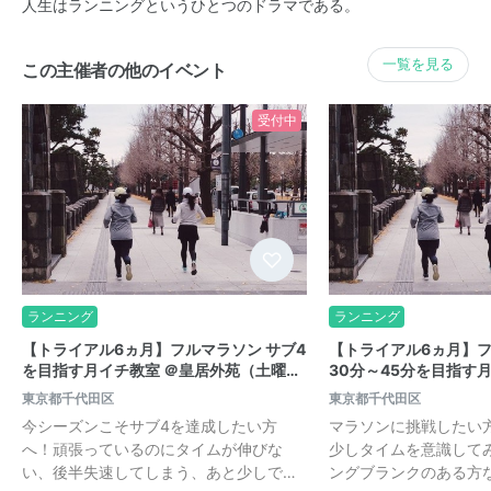
人生はランニングというひとつのドラマである。
一覧を見る
この主催者の他のイベント
受付中
ランニング
ランニング
【トライアル6ヵ月】フルマラソン サブ4
【トライアル6ヵ月】
を目指す月イチ教室 ＠皇居外苑（土曜…
30分～45分を目指す
東京都千代田区
東京都千代田区
今シーズンこそサブ4を達成したい方
マラソンに挑戦したい
へ！頑張っているのにタイムが伸びな
少しタイムを意識して
い、後半失速してしまう、あと少しで…
ングブランクのある方な