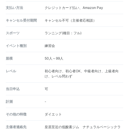
支払い方法
クレジットカード払い、Amazon Pay
キャンセル受付期間
キャンセル不可（主催者応相談）
スポーツ
ランニング(種目：フル)
イベント種別
練習会
規模
50人～99人
レベル
初心者向け、初心者OK、中級者向け、上級者向
け、レベル問わず
当日申込
可
計測
-
その他の特徴
ダイエット
主催者連絡先
皇居至近の低酸素ジム ナチュラルベーシックラ