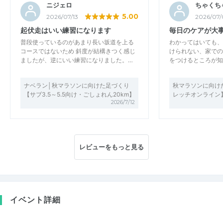
ニジェロ
ちゃくち
5.00
2026/07/13
2026/07/
起伏走はいい練習になります
毎日のケアが大
普段使っているのがあまり長い坂道を上る
わかってはいても、
コースではないため 斜度が結構きつく感じ
けられない、家での
ましたが、逆にいい練習になりました。…
をつけるところが知
ナベラン│秋マラソンに向けた足づくり
秋マラソンに向け
【サブ3.5～5.5向け・ごしょれん20km】
レッチオンライン
2026/7/12
レビューをもっと見る
イベント詳細