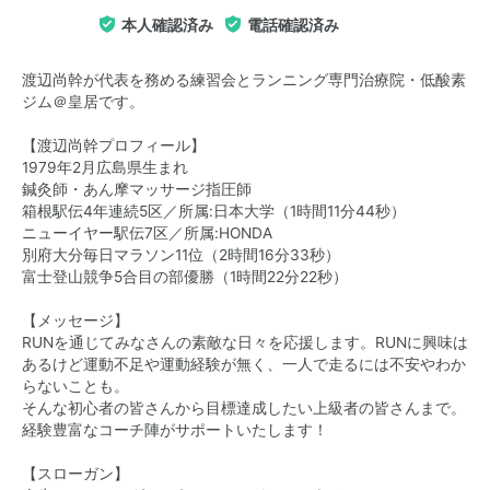
本人確認済み
電話確認済み
渡辺尚幹が代表を務める練習会とランニング専門治療院・低酸素
ジム＠皇居です。
【渡辺尚幹プロフィール】
1979年2月広島県生まれ
鍼灸師・あん摩マッサージ指圧師
箱根駅伝4年連続5区／所属:日本大学（1時間11分44秒）
ニューイヤー駅伝7区／所属:HONDA
別府大分毎日マラソン11位（2時間16分33秒）
富士登山競争5合目の部優勝（1時間22分22秒）
【メッセージ】
RUNを通じてみなさんの素敵な日々を応援します。RUNに興味は
あるけど運動不足や運動経験が無く、一人で走るには不安やわか
らないことも。
そんな初心者の皆さんから目標達成したい上級者の皆さんまで。
経験豊富なコーチ陣がサポートいたします！
【スローガン】