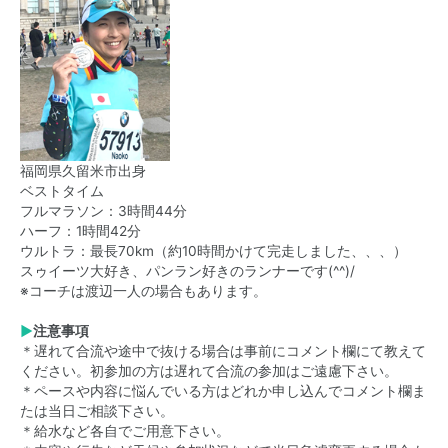
福岡県久留米市出身
ベストタイム
フルマラソン：3時間44分
ハーフ：1時間42分
ウルトラ：最長70km（約10時間かけて完走しました、、、）
スゥイーツ大好き、パンラン好きのランナーです(^^)/
※コーチは渡辺一人の場合もあります。
▶
注意事項
＊遅れて合流や途中で抜ける場合は事前にコメント欄にて教えて
ください。初参加の方は遅れて合流の参加はご遠慮下さい。
＊ペースや内容に悩んでいる方はどれか申し込んでコメント欄ま
たは当日ご相談下さい。
＊給水など各自でご用意下さい。