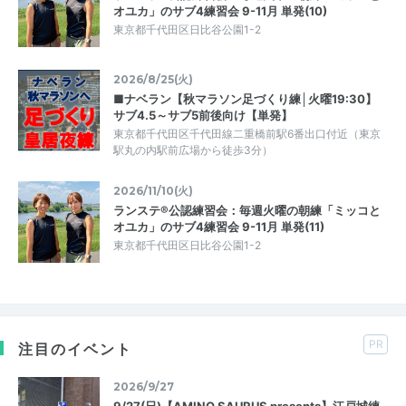
オユカ」のサブ4練習会 9-11月 単発(10)
東京都千代田区日比谷公園1-2
2026/8/25(火)
■ナベラン【秋マラソン足づくり練│火曜19:30】
サブ4.5～サブ5前後向け【単発】
東京都千代田区千代田線二重橋前駅6番出口付近（東京
駅丸の内駅前広場から徒歩3分）
2026/11/10(火)
ランステ®公認練習会：毎週火曜の朝練「ミッコと
オユカ」のサブ4練習会 9-11月 単発(11)
東京都千代田区日比谷公園1-2
PR
注目のイベント
2026/9/27
9/27(日)【AMINO SAURUS presents】江戸城練