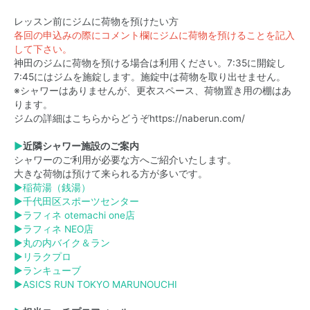
レッスン前にジムに荷物を預けたい方
各回の申込みの際にコメント欄にジムに荷物を預けることを記入
して下さい。
神田のジムに荷物を預ける場合は利用ください。7:35に開錠し
7:45にはジムを施錠します。施錠中は荷物を取り出せません。
※シャワーはありませんが、更衣スペース、荷物置き用の棚はあ
ります。
ジムの詳細はこちらからどうぞ
https://naberun.com/
▶
近隣シャワー施設のご案内
シャワーのご利用が必要な方へご紹介いたします。
大きな荷物は預けて来られる方が多いです。
▶
稲荷湯（銭湯）
▶
千代田区スポーツセンター
▶
ラフィネ otemachi one店
▶
ラフィネ NEO店
▶
丸の内バイク＆ラン
▶
リラクプロ
▶
ランキューブ
▶
ASICS RUN TOKYO MARUNOUCHI