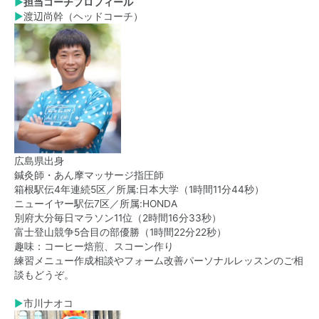
▶
担当コー
チプロフィール
▶
渡辺尚幹（ヘッドコーチ）
広島県出身
鍼灸師・あん摩マッサージ指圧師
箱根駅伝4年連続5区／所属:日本大学（1時間11分44秒）
ニューイヤー駅伝7区／所属:HONDA
別府大分毎日マラソン11位（2時間16分33秒）
富士登山競争5合目の部優勝（1時間22分22秒）
趣味：コーヒー焙煎、スコーン作り
練習メニュー作成相談やフォーム改善パーソナルレッスンのご相
談もどうぞ。
▶
市川ナオコ