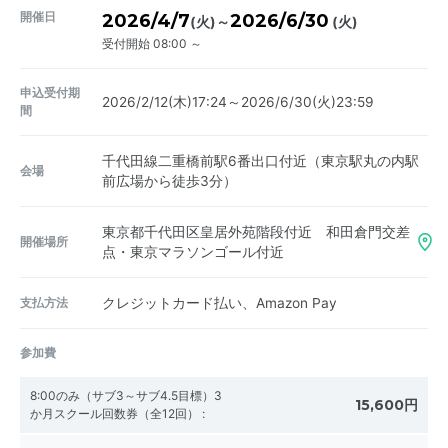
開催日
2026/4/7
2026/6/30
～
(火)
(火)
受付開始 08:00 ～
申込受付期
2026/2/12(木)17:24～2026/6/30(火)23:59
間
千代田線二重橋前駅6番出口付近（東京駅丸の内駅
会場
前広場から徒歩3分）
東京都千代田区皇居外苑階段付近 和田倉門交差
開催場所
点・東京マラソンゴール付近
支払方法
クレジットカード払い、Amazon Pay
参加費
8:00のみ（サブ3～サブ4.5目標）3
15,600円
か月スクール回数券（全12回）
: