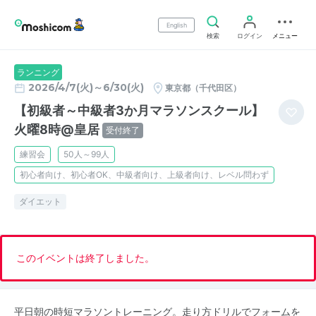
English
検索
ログイン
メニュー
ランニング
2026/4/7(火)～6/30(火)
東京都（千代田区）
【初級者～中級者3か月マラソンスクール】
火曜8時@皇居
受付終了
練習会
50人～99人
初心者向け、初心者OK、中級者向け、上級者向け、レベル問わず
ダイエット
このイベントは終了しました。
平日朝の時短マラソントレーニング。走り方ドリルでフォームを