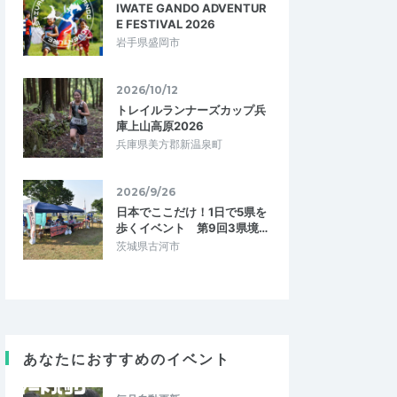
IWATE GANDO ADVENTUR
E FESTIVAL 2026
岩手県盛岡市
2026/10/12
トレイルランナーズカップ兵
庫上山高原2026
兵庫県美方郡新温泉町
2026/9/26
日本でここだけ！1日で5県を
歩くイベント 第9回3県境…
茨城県古河市
satoyama11
あなたにおすすめのイベント
4.33
4.67
0
2026/05/19