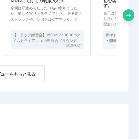
MDCに向けての刺激入れ！
初心者にも丁寧に
す。
今回は私含めてたった３名の参加でした
当日は天候がよくな
が、楽しく実りあるモノでした。 走る前の
したがその分トレラ
ストレッチや、筋肉をほぐすマッサージ…
配慮したペースでの
【トラック練習会】1500m or 3000mタ
青梅トレイル初・中
イムトライアル 岡山県総合グラウンド
ト開催中！
2026/6/27
ビューをもっと見る