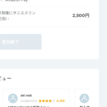
参加後にサニエスリン
2,500円
充当)
:
受付終了
ビュー
aki nob
こむぎ３
4.00
2026/07/02
2026/06/3