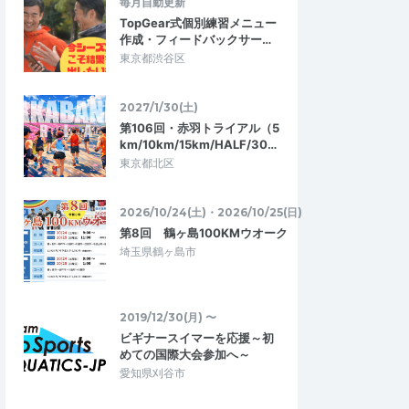
対応してくれま
前傾姿勢 プラス インターバル
毎月自動更新
TopGear式個別練習メニュー
今まで自己流で練習していましたが、沢山
く、参加者が少人数で
作成・フィードバックサー…
の学びがありました、ランニング中もコー
ン初心者の私にも十分
チが気さくに話しかけてくれてランニン…
東京都渋谷区
練習を行なっていた…
級者向け定例イベン
学べる通えるマラソン練習会月4回 千葉
2027/1/30(土)
市稲毛海浜公園 前傾＋インターバル走
第106回・赤羽トライアル（5
2026/6/28
2026/5/16
km/10km/15km/HALF/30…
東京都北区
2026/10/24(土)・2026/10/25(日)
第8回 鶴ヶ島100KMウオーク
埼玉県鶴ヶ島市
2019/12/30(月) 〜
ビギナースイマーを応援～初
めての国際大会参加へ～
愛知県刈谷市