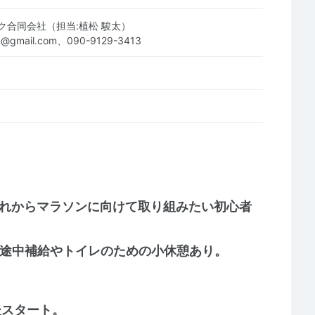
ク合同会社（担当:植松 駿太）
.llc@gmail.com、090-9129-3413
これからマラソンに向けて取り組みたい初心者
行。途中補給やトイレのための小休憩あり。
後スタート。