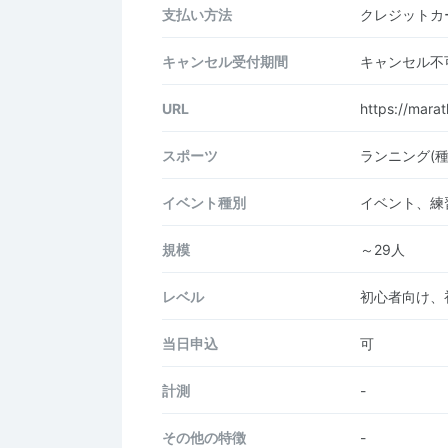
支払い方法
クレジットカー
キャンセル受付期間
キャンセル不
URL
https://mara
スポーツ
ランニング(
イベント種別
イベント、練
規模
～29人
レベル
初心者向け、
当日申込
可
計測
-
その他の特徴
-