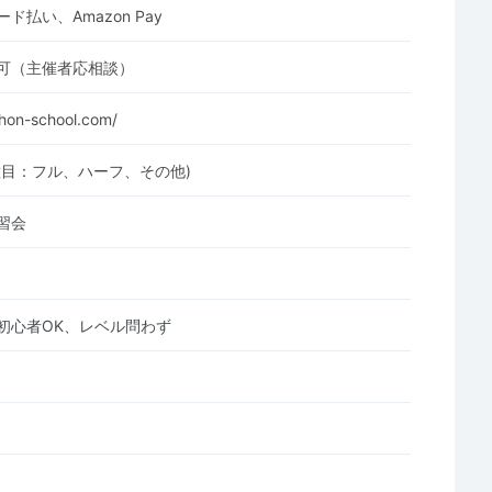
ド払い、Amazon Pay
可（主催者応相談）
thon-school.com/
種目：フル、ハーフ、その他)
習会
初心者OK、レベル問わず