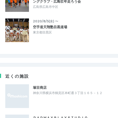
ングクラブ・広島壮年走ろう会
広島県広島市中区
2020/8/5(水) 〜
空手道天翔塾目黒道場
東京都目黒区
近くの施設
塚目商店
神奈川県横浜市鶴見区本町通３丁目１６５－１２
ＤＡＤＷＡＹＰＬＡＹＳＴＵＤＩＯ