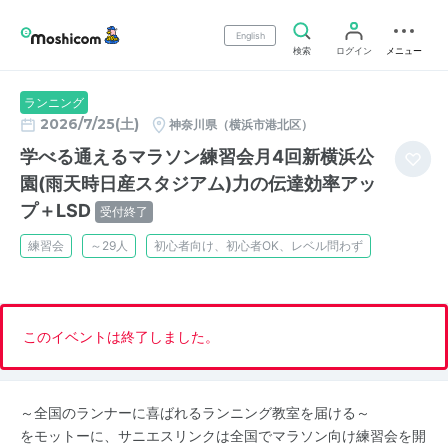
English
検索
ログイン
メニュー
ランニング
2026/7/25(土)
神奈川県（横浜市港北区）
学べる通えるマラソン練習会月4回新横浜公
園(雨天時日産スタジアム)力の伝達効率アッ
プ＋LSD
受付終了
練習会
～29人
初心者向け、初心者OK、レベル問わず
このイベントは終了しました。
～全国のランナーに喜ばれるランニング教室を届ける～
をモットーに、サニエスリンクは全国でマラソン向け練習会を開