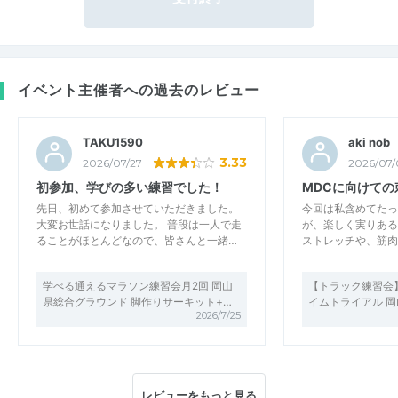
イベント主催者への過去のレビュー
TAKU1590
aki nob
3.33
2026/07/27
2026/07/
初参加、学びの多い練習でした！
MDCに向けての
先日、初めて参加させていただきました。
今回は私含めてたっ
大変お世話になりました。 普段は一人で走
が、楽しく実りある
ることがほとんどなので、皆さんと一緒…
ストレッチや、筋肉
学べる通えるマラソン練習会月2回 岡山
【トラック練習会】15
県総合グラウンド 脚作りサーキット+…
イムトライアル 
2026/7/25
レビューをもっと見る