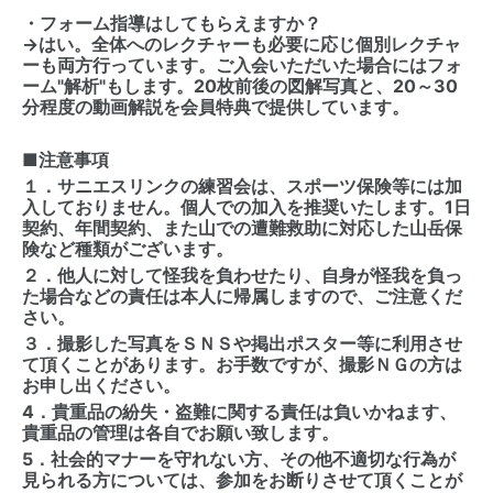
・フォーム指導はしてもらえますか？
→はい。全体へのレクチャーも必要に応じ個別レクチャ
ーも両方行っています。ご入会いただいた場合にはフォ
ーム"解析"もします。20枚前後の図解写真と、20～30
分程度の動画解説を会員特典で提供しています。
■注意事項
１．サニエスリンクの練習会は、スポーツ保険等には加
入しておりません。個人での加入を推奨いたします。1日
契約、年間契約、また山での遭難救助に対応した山岳保
険など種類がございます。
２．他人に対して怪我を負わせたり、自身が怪我を負っ
た場合などの責任は本人に帰属しますので、ご注意くだ
さい。
３．撮影した写真をＳＮＳや掲出ポスター等に利用させ
て頂くことがあります。お手数ですが、撮影ＮＧの方は
お申し出ください。
4．貴重品の紛失・盗難に関する責任は負いかねます、
貴重品の管理は各自でお願い致します。
5．社会的マナーを守れない方、その他不適切な行為が
見られる方については、参加をお断りさせて頂くことが