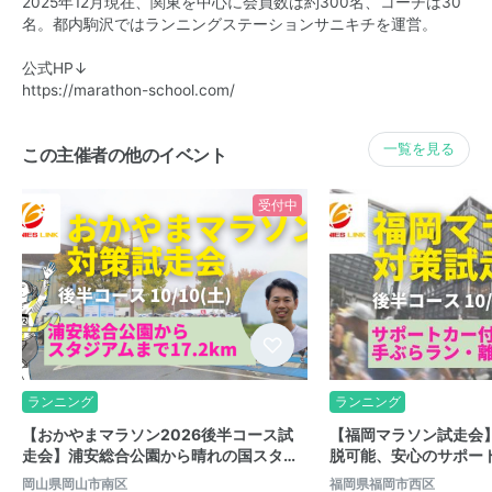
2025年12月現在、関東を中心に会員数は約300名、コーチは30
名。都内駒沢ではランニングステーションサニキチを運営。
公式HP↓
https://marathon-school.com/
一覧を見る
この主催者の他のイベント
受付中
ランニング
ランニング
【おかやまマラソン2026後半コース試
【福岡マラソン試走会
走会】浦安総合公園から晴れの国スタ…
脱可能、安心のサポー
岡山県岡山市南区
福岡県福岡市西区