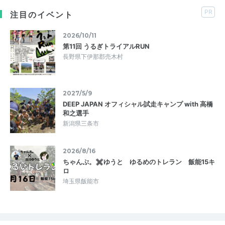
PR
注目のイベント
2026/10/11
第11回 うるぎトライアルRUN
長野県下伊那郡売木村
2027/5/9
DEEP JAPAN オフィシャル試走キャンプ with 高橋
和之選手
新潟県三条市
2026/8/16
ちゃんぷ。✖ゆうと ゆるめのトレラン 飯能15キ
ロ
埼玉県飯能市