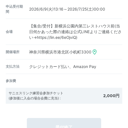
申込受付期
2026/6/9(火)13:16～2026/7/25(土)00:00
間
【集合/受付】新横浜公園内第三レストハウス前(当
会場
日何かあった際の連絡は公式LINEよりご連絡くださ
い→https://lin.ee/6eOjviQ)
開催場所
神奈川県横浜市港北区小机町3300
支払方法
クレジットカード払い、Amazon Pay
参加費
サニエスリンク練習会参加チケット
2,000円
(参加後に入会の場合会費に充当)
:
受付終了