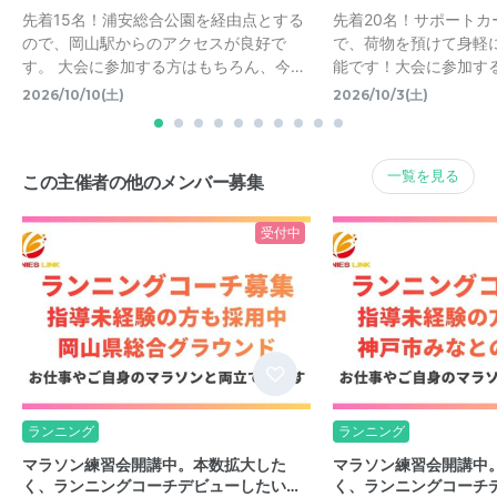
先着15名！浦安総合公園を経由点とする
先着20名！サポートカ
ので、岡山駅からのアクセスが良好で
で、荷物を預けて身軽
す。 大会に参加する方はもちろん、今…
能です！大会に参加す
2026/10/10(土)
2026/10/3(土)
一覧を見る
この主催者の他のメンバー募集
受付中
ランニング
ランニング
マラソン練習会開講中。本数拡大した
マラソン練習会開講中
く、ランニングコーチデビューしたい…
く、ランニングコーチ