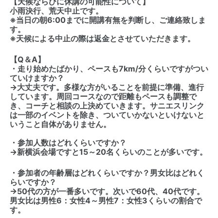
【天候ならびに休講の可能性について】
小雨決行、荒天中止です。
※当日の朝6:00までに開講有無を判断し、ご連絡致しま
す。
※天候による中止の際は返金とさせていただきます。
【Q＆A】
・走り始めたばかり、ペースも7km/分くらいですがつい
ていけますか？
→大丈夫です。多様な方がいることを前提に準備、進行
しています。周回コースなので距離もペースも調整で
き、コーチと相談の上決めていきます。サニエスリンク
は一部のイベントを除き、ついていかないといけないと
いうこと自体がありません。
・参加人数はどれくらいですか？
→新横浜会場ですと15～20名くらいのことが多いです。
・参加者の年齢層はどれくらいですか？男女比はどれく
らいですか？
→50代の方が一番多いです。次いで60代、40代です。
男女比は男性6：女性4～男性7：女性3くらいの割合で
す。