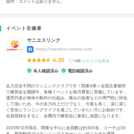
質問・コメントはありません。
イベント主催者
サニエスリンク
https://marathon-school.com/
4.55
146
レビューを見る
本人確認済み
電話確認済み
走力完全不問のランニングクラブです！関東4県＋全国主要都市
で練習会を開講中。各種イベントも毎月豊富に実施しています。
運営代表が身体や動作の仕組み、痛みの改善などの専門性に特化
して強いため、今の走力向上だけでなく、今後も長く、楽に楽し
く安全にランニングライフを過ごしていきたい方にお勧めです。
会員登録をすると、会費内で練習会に参加し放題になります。
2025年12月現在、関東を中心に会員数は約300名、コーチは30
名。都内駒沢ではランニングステーションサニキチを運営。