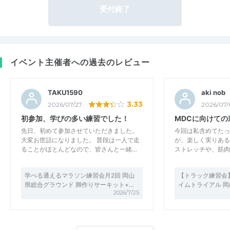
受付終了
イベント主催者への過去のレビュー
TAKU1590
aki nob
3.33
2026/07/27
2026/07/
初参加、学びの多い練習でした！
MDCに向けての
先日、初めて参加させていただきました。
今回は私含めてたっ
大変お世話になりました。 普段は一人で走
が、楽しく実りある
ることがほとんどなので、皆さんと一緒…
ストレッチや、筋肉
学べる通えるマラソン練習会月2回 岡山
【トラック練習会】15
県総合グラウンド 脚作りサーキット+…
イムトライアル 
2026/7/25