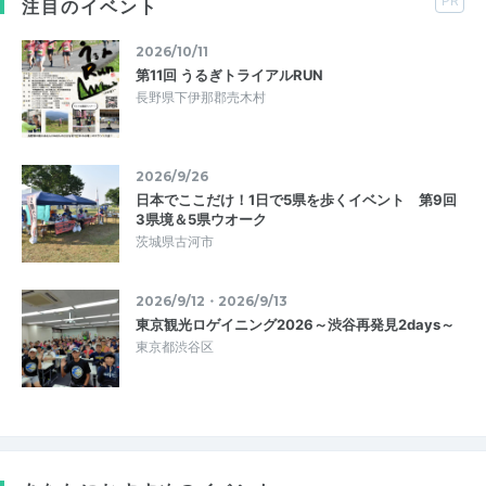
PR
注目のイベント
2026/10/11
第11回 うるぎトライアルRUN
長野県下伊那郡売木村
2026/9/26
日本でここだけ！1日で5県を歩くイベント 第9回
3県境＆5県ウオーク
茨城県古河市
2026/9/12・2026/9/13
東京観光ロゲイニング2026～渋谷再発見2days～
東京都渋谷区