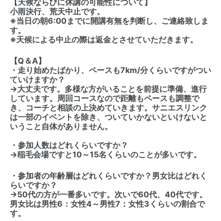
【天候ならびに休講の可能性について】
小雨決行、荒天中止です。
※当日の朝6:00までに開講有無を判断し、ご連絡致しま
す。
※天候による中止の際は返金とさせていただきます。
【Q＆A】
・走り始めたばかり、ペースも7km/分くらいですがつい
ていけますか？
→大丈夫です。多様な方がいることを前提に準備、進行
しています。周回コースなので距離もペースも調整で
き、コーチと相談の上決めていきます。サニエスリンク
は一部のイベントを除き、ついていかないといけないと
いうこと自体がありません。
・参加人数はどれくらいですか？
→稲毛会場ですと10～15名くらいのことが多いです。
・参加者の年齢層はどれくらいですか？男女比はどれく
らいですか？
→50代の方が一番多いです。次いで60代、40代です。
男女比は男性6：女性4～男性7：女性3くらいの割合で
す。