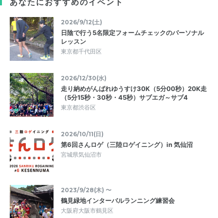
あなたにおすすめのイベント
2026/9/12(土)
日陰で行う5名限定フォームチェックのパーソナル
レッスン
東京都千代田区
2026/12/30(水)
走り納めがんばれゆうすけ30K（5分00秒）20K走
（5分15秒・30秒・45秒）サブエガ～サブ4
東京都渋谷区
2026/10/11(日)
第6回さんロゲ（三陸ロゲイニング）in 気仙沼
宮城県気仙沼市
2023/9/28(木) 〜
鶴見緑地インターバルランニング練習会
大阪府大阪市鶴見区