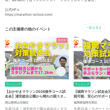
公式HP↓
https://marathon-school.com/
一覧を見る
この主催者の他のイベント
受付中
ランニング
ランニング
【おかやまマラソン2026後半コース試
【福岡マラソン試走会
走会】浦安総合公園から晴れの国スタ…
脱可能、安心のサポー
岡山県岡山市南区
福岡県福岡市西区
先着15名！浦安総合公園を経由点とする
先着20名！サポートカ