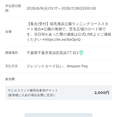
申込受付期
2026/6/9(火)13:17～2026/7/26(日)00:00
間
【集合/受付】稲毛海浜公園ランニングコーススタ
ート地点※公園の海側で、芝生広場のロード側で
会場
す。当日何かあった際の連絡は公式LINEよりご連絡
ください→https://lin.ee/6eOjviQ
開催場所
千葉県千葉市美浜区高浜7丁目2
支払方法
クレジットカード払い、Amazon Pay
参加費
サニエスリンク練習会参加チケット
2,000円
(参加後に入会の場合会費に充当)
: