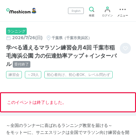
English
検索
ログイン
メニュー
ランニング
2026/7/26(日)
千葉県（千葉市美浜区）
学べる通えるマラソン練習会月4回 千葉市稲
毛海浜公園 力の伝達効率アップ＋インターバ
ル
受付終了
練習会
～29人
初心者向け、初心者OK、レベル問わず
このイベントは終了しました。
～全国のランナーに喜ばれるランニング教室を届ける～
をモットーに、サニエスリンクは全国でマラソン向け練習会を開