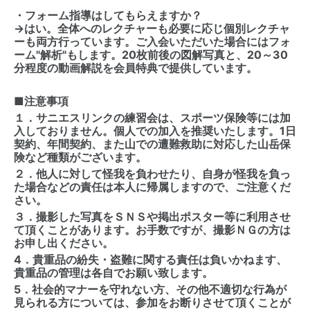
・フォーム指導はしてもらえますか？
→はい。全体へのレクチャーも必要に応じ個別レクチャ
ーも両方行っています。ご入会いただいた場合にはフォ
ーム"解析"もします。20枚前後の図解写真と、20～30
分程度の動画解説を会員特典で提供しています。
■注意事項
１．サニエスリンクの練習会は、スポーツ保険等には加
入しておりません。個人での加入を推奨いたします。1日
契約、年間契約、また山での遭難救助に対応した山岳保
険など種類がございます。
２．他人に対して怪我を負わせたり、自身が怪我を負っ
た場合などの責任は本人に帰属しますので、ご注意くだ
さい。
３．撮影した写真をＳＮＳや掲出ポスター等に利用させ
て頂くことがあります。お手数ですが、撮影ＮＧの方は
お申し出ください。
4．貴重品の紛失・盗難に関する責任は負いかねます、
貴重品の管理は各自でお願い致します。
5．社会的マナーを守れない方、その他不適切な行為が
見られる方については、参加をお断りさせて頂くことが