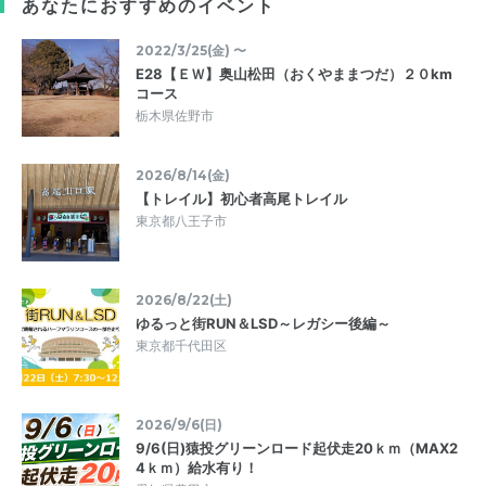
あなたにおすすめのイベント
2022/3/25(金) 〜
E28【ＥＷ】奥山松田（おくやままつだ）２０km
コース
栃木県佐野市
2026/8/14(金)
【トレイル】初心者高尾トレイル
東京都八王子市
2026/8/22(土)
ゆるっと街RUN＆LSD～レガシー後編～
東京都千代田区
2026/9/6(日)
9/6(日)猿投グリーンロード起伏走20ｋｍ（MAX2
4ｋｍ）給水有り！