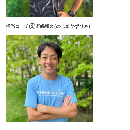
担当コーチ②野嶋和久(のじまかずひさ)