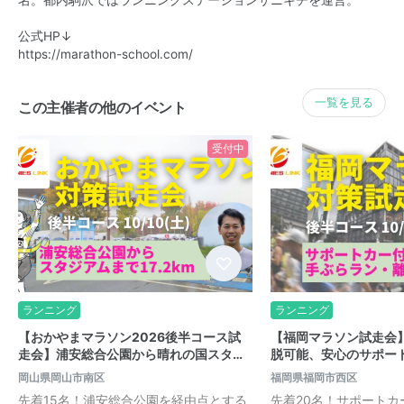
公式HP↓
https://marathon-school.com/
一覧を見る
この主催者の他のイベント
受付中
ランニング
ランニング
【おかやまマラソン2026後半コース試
【福岡マラソン試走会
走会】浦安総合公園から晴れの国スタ…
脱可能、安心のサポー
岡山県岡山市南区
福岡県福岡市西区
先着15名！浦安総合公園を経由点とする
先着20名！サポートカ