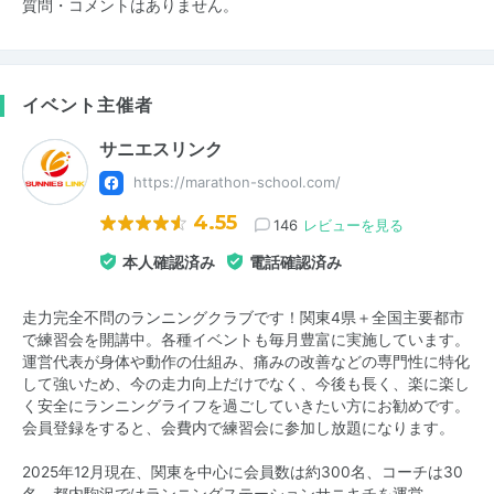
質問・コメントはありません。
イベント主催者
サニエスリンク
https://marathon-school.com/
4.55
146
レビューを見る
本人確認済み
電話確認済み
走力完全不問のランニングクラブです！関東4県＋全国主要都市
で練習会を開講中。各種イベントも毎月豊富に実施しています。
運営代表が身体や動作の仕組み、痛みの改善などの専門性に特化
して強いため、今の走力向上だけでなく、今後も長く、楽に楽し
く安全にランニングライフを過ごしていきたい方にお勧めです。
会員登録をすると、会費内で練習会に参加し放題になります。
2025年12月現在、関東を中心に会員数は約300名、コーチは30
名。都内駒沢ではランニングステーションサニキチを運営。