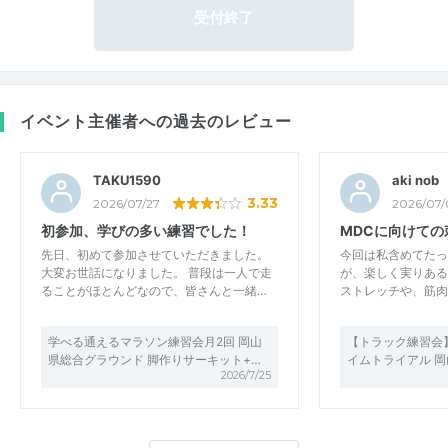
受付終了
イベント主催者への過去のレビュー
TAKU1590
aki nob
3.33
2026/07/27
2026/07/
初参加、学びの多い練習でした！
MDCに向けての
先日、初めて参加させていただきました。
今回は私含めてたっ
大変お世話になりました。 普段は一人で走
が、楽しく実りある
ることがほとんどなので、皆さんと一緒…
ストレッチや、筋肉
学べる通えるマラソン練習会月2回 岡山
【トラック練習会】15
県総合グラウンド 脚作りサーキット+…
イムトライアル 
2026/7/25