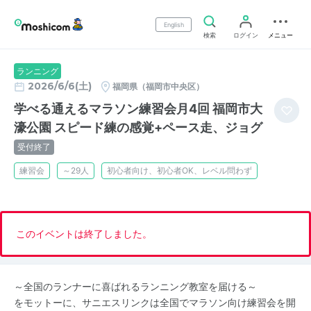
English
検索
ログイン
メニュー
ランニング
2026/6/6(土)
福岡県（福岡市中央区）
学べる通えるマラソン練習会月4回 福岡市大
濠公園 スピード練の感覚+ペース走、ジョグ
受付終了
練習会
～29人
初心者向け、初心者OK、レベル問わず
このイベントは終了しました。
～全国のランナーに喜ばれるランニング教室を届ける～
をモットーに、サニエスリンクは全国でマラソン向け練習会を開