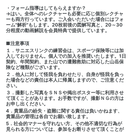
・フォーム指導はしてもらえますか？
→はい。全体へのレクチャーも必要に応じ個別レクチャ
ーも両方行っています。ご入会いただいた場合にはフォ
ーム"解析"もします。20枚前後の図解写真と、20～30
分程度の動画解説を会員特典で提供しています。
■注意事項
１．サニエスリンクの練習会は、スポーツ保険等には加
入しておりません。個人での加入を推奨いたします。1日
契約、年間契約、また山での遭難救助に対応した山岳保
険など種類がございます。
２．他人に対して怪我を負わせたり、自身が怪我を負っ
た場合などの責任は本人に帰属しますので、ご注意くだ
さい。
３．撮影した写真をＳＮＳや掲出ポスター等に利用させ
て頂くことがあります。お手数ですが、撮影ＮＧの方は
お申し出ください。
4．貴重品の紛失・盗難に関する責任は負いかねます、
貴重品の管理は各自でお願い致します。
5．社会的マナーを守れない方、その他不適切な行為が
見られる方については、参加をお断りさせて頂くことが