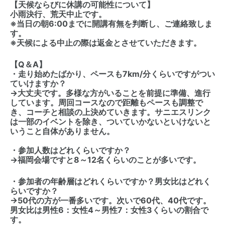
【天候ならびに休講の可能性について】
小雨決行、荒天中止です。
※当日の朝6:00までに開講有無を判断し、ご連絡致しま
す。
※天候による中止の際は返金とさせていただきます。
【Q＆A】
・走り始めたばかり、ペースも7km/分くらいですがつい
ていけますか？
→大丈夫です。多様な方がいることを前提に準備、進行
しています。周回コースなので距離もペースも調整で
き、コーチと相談の上決めていきます。サニエスリンク
は一部のイベントを除き、ついていかないといけないと
いうこと自体がありません。
・参加人数はどれくらいですか？
→福岡会場ですと8～12名くらいのことが多いです。
・参加者の年齢層はどれくらいですか？男女比はどれく
らいですか？
→50代の方が一番多いです。次いで60代、40代です。
男女比は男性6：女性4～男性7：女性3くらいの割合で
す。