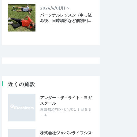
2024/4/8(月) 〜
パーソナルレッスン（申し込
み後、日時場所など個別相…
近くの施設
アンダー・ザ・ライト・ヨガ
スクール
東京都渋谷区代々木１丁目５３
－４
株式会社ジャパンライフシス