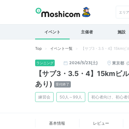
エリ
イベント
主催者
施設
Top
イベント一覧
【サブ3・3.5・4】15km
2026/5/23(土)
東京都（
ランニング
【サブ3・3.5・4】15km
あり)
受付終了
練習会
50人～99人
初心者向け、初心者
基本情報
レビュー