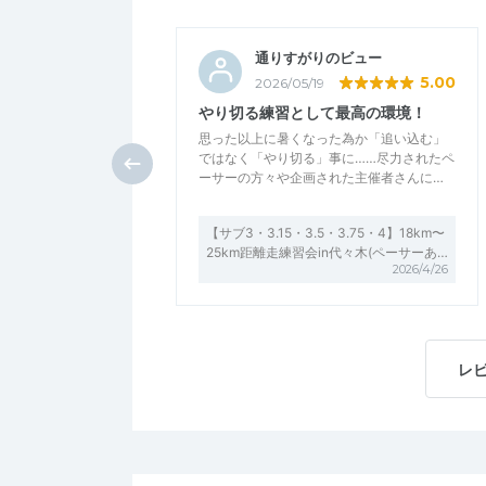
通りすがりのビュー
5.00
2026/05/19
やり切る練習として最高の環境！
思った以上に暑くなった為か「追い込む」
ではなく「やり切る」事に……尽力されたペ
ーサーの方々や企画された主催者さんに…
【サブ3・3.15・3.5・3.75・4】18km〜
25km距離走練習会in代々木(ペーサーあ…
2026/4/26
レ