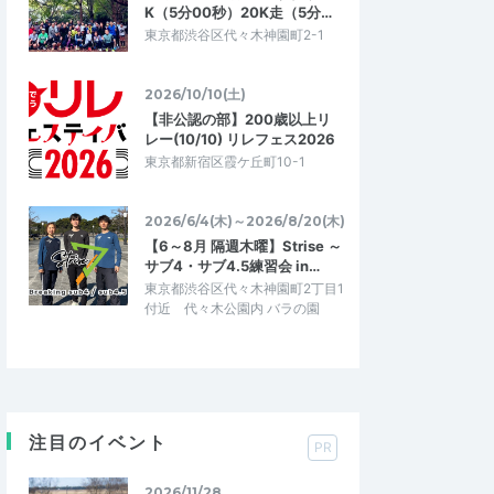
K（5分00秒）20K走（5分…
東京都渋谷区代々木神園町2-1
2026/10/10(土)
【非公認の部】200歳以上リ
レー(10/10) リレフェス2026
東京都新宿区霞ケ丘町10-1
2026/6/4(木)～2026/8/20(木)
【6～8月 隔週木曜】Strise ～
サブ4・サブ4.5練習会 in…
東京都渋谷区代々木神園町2丁目1
付近 代々木公園内 バラの園
注目のイベント
PR
2026/11/28