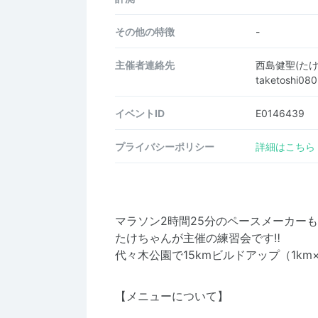
その他の特徴
-
主催者連絡先
西島健聖(たけ
taketoshi08
イベントID
E0146439
プライバシーポリシー
詳細はこちら
マラソン2時間25分のペースメーカー
たけちゃんが主催の練習会です‼️
代々木公園で15kmビルドアップ（1km
【メニューについて】