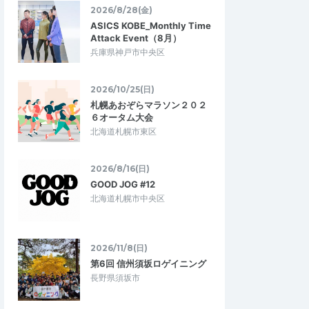
2026/8/28(金)
ASICS KOBE_Monthly Time
kkomatsu
Attack Event（8月）
5.00
5.00
兵庫県神戸市中央区
3
2026/04/29
した
動き作りドリルがオススメ
 ぺーサーたけちゃんの後
本練習距前の動き作りが有難い。自分の身
2026/10/25(日)
走り易かったです。あ
体の状態を確認し、必要な筋肉、関節の動
札幌あおぞらマラソン２０２
一人一人や歩行者に…
きを意識してから本番練習に入れるので…
６オータム大会
北海道札幌市東区
5・3.75・4】18km〜
【サブ3・3.15・3.5・3.75・4】18km〜
in代々木(ペーサーあ…
25km距離走練習会in代々木(ペーサーあ…
2026/8/16(日)
2026/4/26
2026/4/26
GOOD JOG #12
北海道札幌市中央区
2026/11/8(日)
第6回 信州須坂ロゲイニング
長野県須坂市