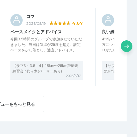
コウ
montesra
4.67
2026/05/19
2026/05/0
ペースメイクとアドバイス
良い練習になりま
今回3.5時間のグループで参加させていただ
4'15/km*25km
きました。当日は気温が25度を超え、設定
方につくのはとても
ペースを少し落とし、適宜アドバイス、…
りがたいことに集団
【サブ3・3.5・4】18km〜25km距離走
【サブ3・3.15・3.
練習会in代々木(ペーサーあり)
25km距離走練習会
2026/5/17
ビューをもっと見る