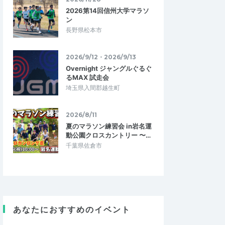
2026第14回信州大学マラソ
ン
長野県松本市
2026/9/12・2026/9/13
Overnight ジャングルぐるぐ
るMAX 試走会
埼玉県入間郡越生町
2026/8/11
夏のマラソン練習会 in岩名運
動公園クロスカントリー 〜…
千葉県佐倉市
あなたにおすすめのイベント