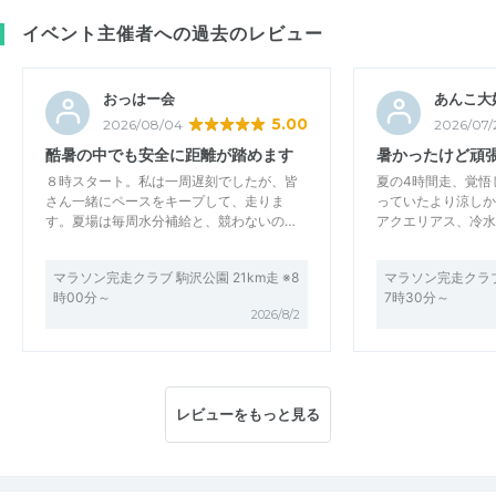
イベント主催者への過去のレビュー
おっはー会
あんこ大
5.00
2026/08/04
2026/07/
酷暑の中でも安全に距離が踏めます
暑かったけど頑張
８時スタート。私は一周遅刻でしたが、皆
夏の4時間走、覚悟
さん一緒にペースをキープして、走りま
っていたより涼しか
す。夏場は毎周水分補給と、競わないの…
アクエリアス、冷水
マラソン完走クラブ 駒沢公園 21km走 ※8
マラソン完走クラブ
時00分～
7時30分～
2026/8/2
レビューをもっと見る