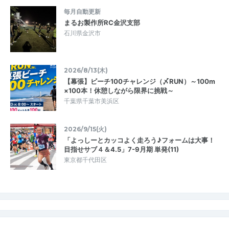
毎月自動更新
まるお製作所RC金沢支部
石川県金沢市
2026/8/13(木)
【幕張】ビーチ100チャレンジ（〆RUN）～100m
×100本！休憩しながら限界に挑戦～
千葉県千葉市美浜区
2026/9/15(火)
「よっしーとカッコよく走ろう♪フォームは大事！
目指せサブ４＆4.5」7-9月期 単発(11)
東京都千代田区