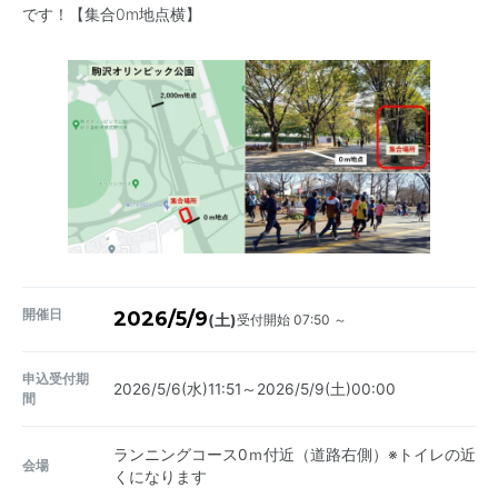
です！【集合0m地点横】
開催日
2026/5/9
受付開始 07:50 ～
(土)
申込受付期
2026/5/6(水)11:51～2026/5/9(土)00:00
間
ランニングコース0ｍ付近（道路右側）※トイレの近
会場
くになります