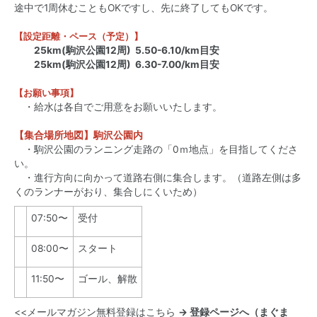
途中で1周休むこともOKですし、先に終了してもOKです。
【設定距離・ペース（予定）】
25km(駒沢公園12周) 5.50-6.10/km目安
25km(駒沢公園12周) 6.30-7.00/km目安
【お願い事項】
・給水は各自でご用意をお願いいたします。
【集合場所地図】駒沢公園内
・駒沢公園のランニング走路の「0ｍ地点」を目指してくださ
い。
・進行方向に向かって道路右側に集合します。（道路左側は多
くのランナーがおり、集合しにくいため）
07:50〜
受付
08:00〜
スタート
11:50〜
ゴール、解散
<<
メールマガジン無料登録はこちら
→ 登録ページへ（まぐま