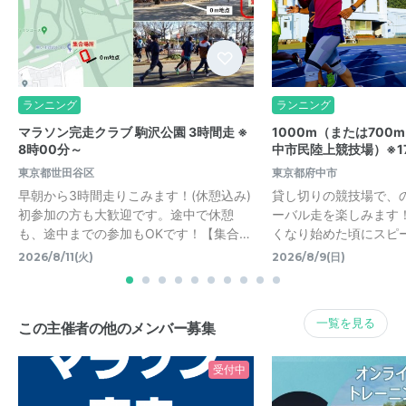
ランニング
ランニング
マラソン完走クラブ 駒沢公園 3時間走 ※
1000m（または700
8時00分～
中市民陸上競技場）※1
東京都世田谷区
東京都府中市
早朝から3時間走りこみます！(休憩込み)
貸し切りの競技場で、
初参加の方も大歓迎です。途中で休憩
ーバル走を楽しみます
も、途中までの参加もOKです！【集合…
くなり始めた頃にスピ
2026/8/11(火)
2026/8/9(日)
一覧を見る
この主催者の他のメンバー募集
受付中