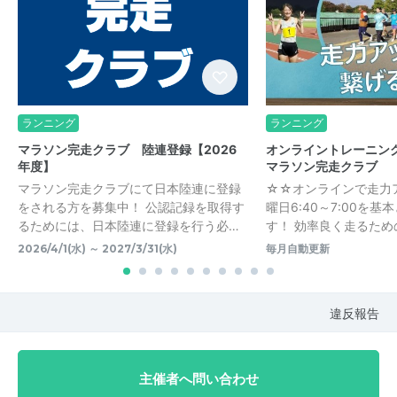
ランニング
ランニング
マラソン完走クラブ 陸連登録【2026
オンライントレーニン
年度】
マラソン完走クラブ
マラソン完走クラブにて日本陸連に登録
☆☆オンラインで走力
をされる方を募集中！ 公認記録を取得す
曜日6:40～7:00を
るためには、日本陸連に登録を行う必…
す！ 効率良く走るための
2026/4/1(水) ～ 2027/3/31(水)
毎月自動更新
違反報告
主催者へ問い合わせ