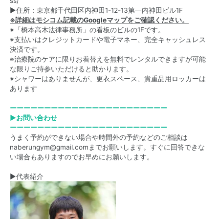
ss/
▶住所：東京都千代田区内神田1-12-13第一内神田ビル1F
※詳細はモシコム記載のGoogleマップをご確認ください。
※「橋本高木法律事務所」の看板のビルの1Fです。
※支払いはクレジットカードや電子マネー、完全キャッシュレス
決済です。
※治療院のケアに限りお着替えを無料でレンタルできますが可能
な限りご持参いただけると助かります。
※シャワーはありませんが、更衣スペース、貴重品用ロッカーは
あります
ーーーーーーーーーーーーーーーーーーーーーーー
▶お問い合わせ
ーーーーーーーーーーーーーーーーーーーーーーー
うまく予約ができない場合や時間外の予約などのご相談は
naberungym@gmail.comまでお願いします。すぐに回答できな
い場合もありますのでお早めにお願いします。
▶代表紹介