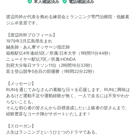
本人確認済み
電話確認済み
渡辺尚幹が代表を務める練習会とランニング専門治療院・低酸素
ジム＠皇居です。
【渡辺尚幹プロフィール】
1979年2月広島県生まれ
鍼灸師・あん摩マッサージ指圧師
箱根駅伝4年連続5区／所属:日本大学（1時間11分44秒）
ニューイヤー駅伝7区／所属:HONDA
別府大分毎日マラソン11位（2時間16分33秒）
富士登山競争5合目の部優勝（1時間22分22秒）
【メッセージ】
RUNを通じてみなさんの素敵な日々を応援します。RUNに興味は
あるけど運動不足や運動経験が無く、一人で走るには不安やわか
らないことも。
そんな初心者の皆さんから目標達成したい上級者の皆さんまで。
経験豊富なコーチ陣がサポートいたします！
【スローガン】
人生はランニングというひとつのドラマである。