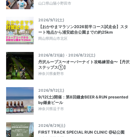
山口県山陽小野田市
2026/9/12(土)
【おかやまマラソン2026前半コース試走会】スタ
ート地点から浦安総合公園までの約25km
岡山県岡山市北区
2026/8/21(金)・2026/8/22(土)
丹沢ループス〜オーバーナイト攻略練習会〜【丹沢
ステップス①】
神奈川県秦野市
2026/9/12(土)
9/12(土)開催：第8回鎌倉BEER＆RUN presented
by鎌倉ビール
神奈川県逗子市
2026/8/29(土)
FIRST TRACK SPECIAL RUN CLINIC @砧公園