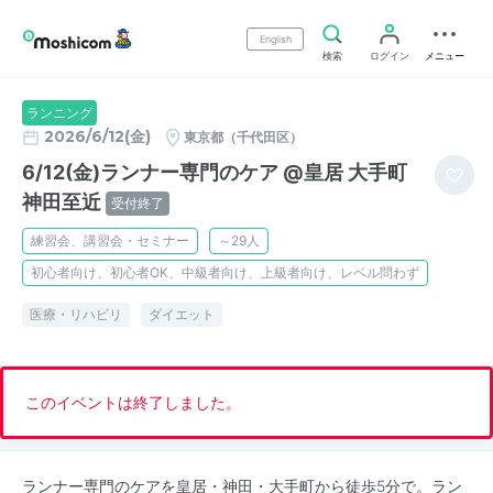
English
検索
ログイン
メニュー
ランニング
2026/6/12(金)
東京都（千代田区）
6/12(金)ランナー専門のケア @皇居 大手町
神田至近
受付終了
練習会、講習会・セミナー
～29人
初心者向け、初心者OK、中級者向け、上級者向け、レベル問わず
医療・リハビリ
ダイエット
このイベントは終了しました。
ランナー専門のケアを皇居・神田・大手町から徒歩5分で。ラン