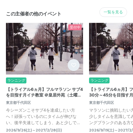
一覧を見る
この主催者の他のイベント
受付中
ランニング
ランニング
【トライアル6ヵ月】フルマラソン サブ4
【トライアル6ヵ月】
を目指す月イチ教室 ＠皇居外苑（土曜…
30分～45分を目指す
東京都千代田区
東京都千代田区
今シーズンこそサブ4を達成したい方
マラソンに挑戦したい
へ！頑張っているのにタイムが伸びな
少しタイムを意識して
い、後半失速してしまう、あと少しで…
ングブランクのある方な
2026/9/26(土)～2027/2/28(日)
2026/9/19(土)～2027/2