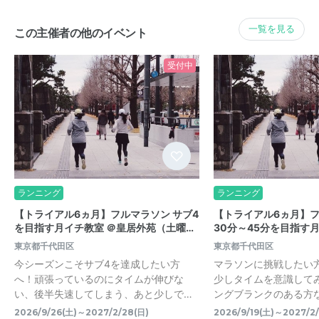
一覧を見る
この主催者の他のイベント
受付中
ランニング
ランニング
【トライアル6ヵ月】フルマラソン サブ4
【トライアル6ヵ月】
を目指す月イチ教室 ＠皇居外苑（土曜…
30分～45分を目指す
東京都千代田区
東京都千代田区
今シーズンこそサブ4を達成したい方
マラソンに挑戦したい
へ！頑張っているのにタイムが伸びな
少しタイムを意識して
い、後半失速してしまう、あと少しで…
ングブランクのある方な
2026/9/26(土)～2027/2/28(日)
2026/9/19(土)～2027/2