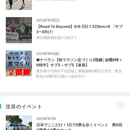
2026/9/6(日)
【Road To Beyond】9/6 (日) 1.325km×6 〈サブ
3~4向け〉
東京都新宿区霞ケ丘町2-1
2026/9/4(金)
■ナベラン【秋マラソン足づくり2部練│金曜8時＋
9時半】サブ3～サブ5【単発】
東京都千代田区千代田線二重橋前駅6番出口付近（東京
駅丸の内駅前広場から徒歩3分）
PR
注目のイベント
2026/9/26
日本でここだけ！1日で5県を歩くイベント 第9回
3県境＆5県ウオーク