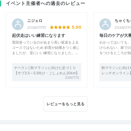
イベント主催者への過去のレビュー
ニジェロ
ちゃくち
5.00
2026/07/13
2026/07/
起伏走はいい練習になります
毎日のケアが大
普段使っているのがあまり長い坂道を上る
わかってはいても、
コースではないため 斜度が結構きつく感じ
けられない、家での
ましたが、逆にいい練習になりました。…
をつけるところが知
ナベラン│秋マラソンに向けた足づくり
秋マラソンに向け
【サブ3.5～5.5向け・ごしょれん20km】
レッチオンライン
2026/7/12
レビューをもっと見る