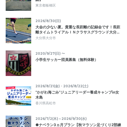
東京都板橋区
2026/8/30(日)
大会の少ない夏。貴重な長距離の記録会です！長距
離タイムトライアルＩＮクラサスグラウンド大分…
大分県大分市
2020/9/27(日) 〜
小学生サッカー団員募集（無料体験）
2026/8/21(金)・2026/8/22(土)
”かがわ海ごみ”ジュニアリーダー養成キャンプin女
木島
香川県高松市
2026/7/2(木)～2026/9/30(水)
●ナベラン3ヵ月プラン【秋マラソン足づくり2部練