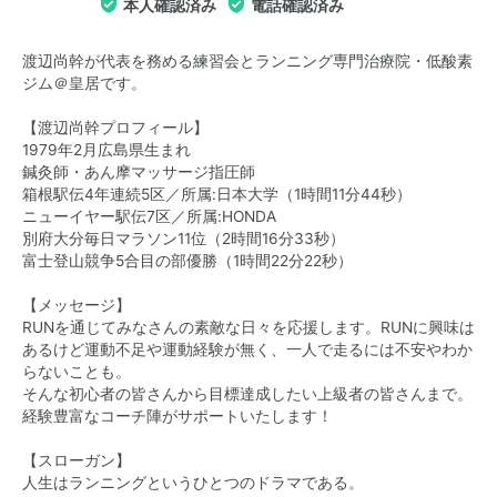
本人確認済み
電話確認済み
渡辺尚幹が代表を務める練習会とランニング専門治療院・低酸素
ジム＠皇居です。
【渡辺尚幹プロフィール】
1979年2月広島県生まれ
鍼灸師・あん摩マッサージ指圧師
箱根駅伝4年連続5区／所属:日本大学（1時間11分44秒）
ニューイヤー駅伝7区／所属:HONDA
別府大分毎日マラソン11位（2時間16分33秒）
富士登山競争5合目の部優勝（1時間22分22秒）
【メッセージ】
RUNを通じてみなさんの素敵な日々を応援します。RUNに興味は
あるけど運動不足や運動経験が無く、一人で走るには不安やわか
らないことも。
そんな初心者の皆さんから目標達成したい上級者の皆さんまで。
経験豊富なコーチ陣がサポートいたします！
【スローガン】
人生はランニングというひとつのドラマである。