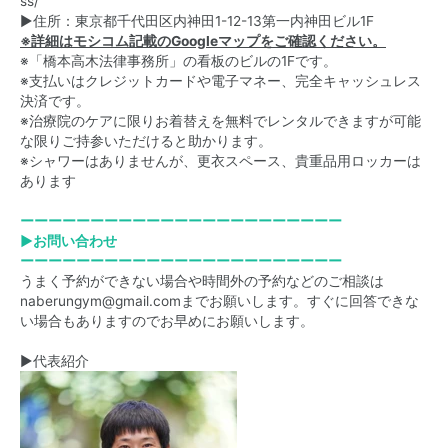
ss/
▶住所：東京都千代田区内神田1-12-13第一内神田ビル1F
※詳細はモシコム記載のGoogleマップをご確認ください。
※「橋本高木法律事務所」の看板のビルの1Fです。
※支払いはクレジットカードや電子マネー、完全キャッシュレス
決済です。
※治療院のケアに限りお着替えを無料でレンタルできますが可能
な限りご持参いただけると助かります。
※シャワーはありませんが、更衣スペース、貴重品用ロッカーは
あります
ーーーーーーーーーーーーーーーーーーーーーーー
▶お問い合わせ
ーーーーーーーーーーーーーーーーーーーーーーー
うまく予約ができない場合や時間外の予約などのご相談は
naberungym@gmail.comまでお願いします。すぐに回答できな
い場合もありますのでお早めにお願いします。
▶代表紹介