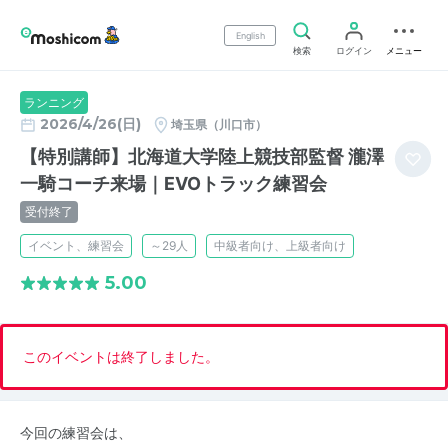
English
検索
ログイン
メニュー
ランニング
2026/4/26(日)
埼玉県（川口市）
【特別講師】北海道大学陸上競技部監督 瀧澤
一騎コーチ来場｜EVOトラック練習会
受付終了
イベント、練習会
～29人
中級者向け、上級者向け
5.00
このイベントは終了しました。
今回の練習会は、