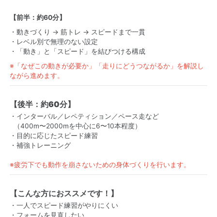
【前半：約60分】
・動きづくり → 筋トレ → スピードまで一貫
・レベル別で無理のない設定
・「動き」と「スピード」を結びつける構成
※「なぜこの動きが必要か」「走りにどうつながるか」を解説し
ながら進めます。
【後半：約60分】
・インターバル／レペティション／ペース走など
（400m〜2000mを中心に6〜10本程度）
・目的に応じたスピード練習
・補強トレーニング
※疲労下でも動作を崩さないための身体づくりを行います。
【こんな方におススメです！】
・一人でスピード練習がやりにくい
・フォームを見直したい