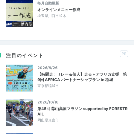
毎月自動更新
オンラインメニュー作成
埼玉県川口市並木
PR
注目のイベント
2026/9/26
【時間走：リレー＆個人】走る＋アフリカ支援 第
9回 AFRICA パートナーシップラン in 稲城
東京都稲城市
2026/10/18
第45回 蒜山高原マラソン supported by FORESTR
AIL
岡山県真庭市