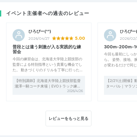
イベント主催者への過去のレビュー
ひろぴー(^^)
ひろぴー(^
5.00
2026/04/27
2026/02/
普段とは違う刺激が入る実践的な練
300m-200m-
習会
今回も最初にしっか
今回の練習会は、北海道大学陸上競技部の
ら。 姿勢、接地、
監督による特別指導という貴重な機会でし
が変わるだけで同じ
た。 動きづくりのドリルを丁寧に行った…
【特別講師】北海道大学陸上競技部監督
【2/21(土)開催
瀧澤一騎コーチ来場｜EVOトラック練…
ターバル｜マラソ
2026/4/26
レビューをもっと見る