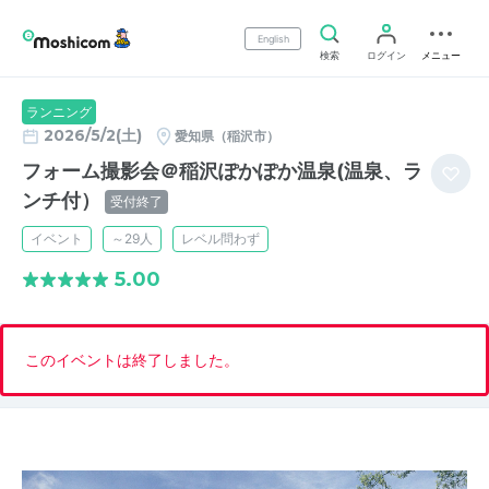
English
検索
ログイン
メニュー
ランニング
2026/5/2(土)
愛知県（稲沢市）
フォーム撮影会＠稲沢ぽかぽか温泉(温泉、ラ
ンチ付）
受付終了
イベント
～29人
レベル問わず
5.00
このイベントは終了しました。