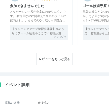
参加できませんでした
ゴールは湯守座
メッセージの内容が非常にわかりにくいで
尾張大橋など２つの
す。 名古屋なのに間違えて東京のラインに
が、そよ風が気持ち
案内され、いままでのやり取りも関係な…
も3〜5㌔毎に準備
【ランニングクラブ練習会体験】今のう
【ウルトラマラソ
ちにフォーム改善をここでin名城公園
走 名古屋から三
2026/5/17
レビューをもっと見る
イベント詳細
支払い方法
会場払い