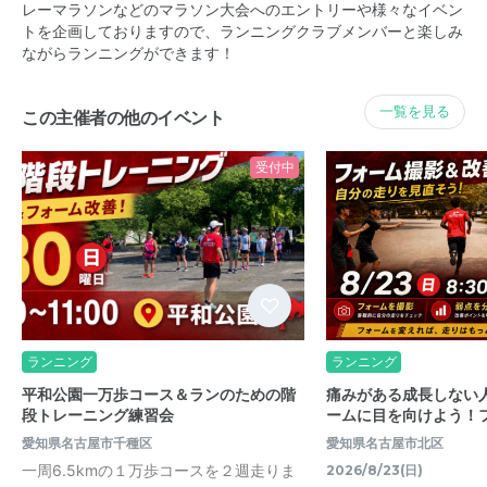
レーマラソンなどのマラソン大会へのエントリーや様々なイベン
トを企画しておりますので、ランニングクラブメンバーと楽しみ
ながらランニングができます！
一覧を見る
この主催者の他のイベント
受付中
ランニング
ランニング
平和公園一万歩コース＆ランのための階
痛みがある成長しない
段トレーニング練習会
ームに目を向けよう！
愛知県名古屋市千種区
愛知県名古屋市北区
一周6.5kmの１万歩コースを２週走りま
2026/8/23(日)