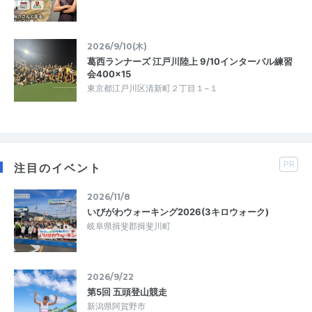
2026/9/10(木)
葛西ランナーズ 江戸川陸上 9/10インターバル練習
会400×15
東京都江戸川区清新町２丁目１−１
PR
注目のイベント
2026/11/8
いびがわウォーキング2026(3キロウォーク)
岐阜県揖斐郡揖斐川町
2026/9/22
第5回 五頭登山競走
新潟県阿賀野市