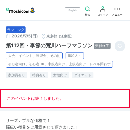
English
検索
ログイン
メニュー
ランニング
2026/7/5(日)
東京都（江東区）
第112回・季節の荒川ハーフマラソン
受付終了
大会、イベント、練習会、その他
500人～
初心者向け、初心者OK、中級者向け、上級者向け、レベル問わず
参加賞有り
特典有り
女性向け
ダイエット
このイベントは終了しました。
リーズナブルな価格で！
幅広い種目をご用意させて頂きました！