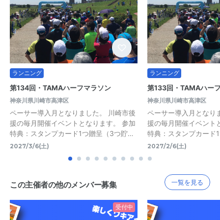
ランニング
ランニング
第134回・TAMAハーフマラソン
第133回・TAMAハー
神奈川県川崎市高津区
神奈川県川崎市高津区
ペーサー導入月となりました。 川崎市後
ペーサー導入月となり
援の毎月開催イベントとなります。 参加
援の毎月開催イベント
特典：スタンプカード1つ贈呈（3つ貯…
特典：スタンプカード1
2027/3/6(土)
2027/2/6(土)
一覧を見る
この主催者の他のメンバー募集
受付中