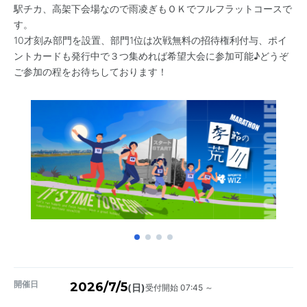
駅チカ、高架下会場なので雨凌ぎもＯＫでフルフラットコースで
す。
10才刻み部門を設置、部門1位は次戦無料の招待権利付与、ポイ
ントカードも発行中で３つ集めれば希望大会に参加可能♪どうぞ
ご参加の程をお待ちしております！
開催日
2026/7/5
受付開始 07:45 ～
(日)