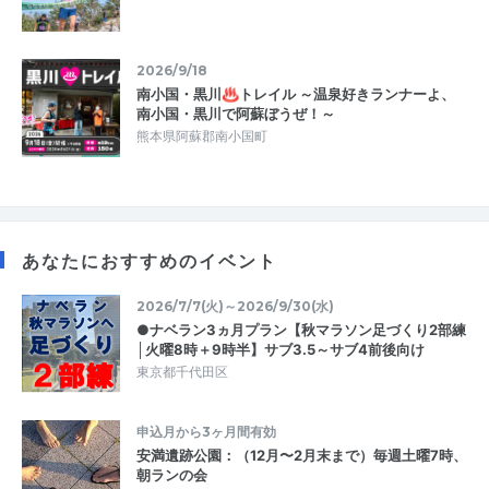
2026/9/18
南小国・黒川♨トレイル ～温泉好きランナーよ、
南小国・黒川で阿蘇ぼうぜ！～
熊本県阿蘇郡南小国町
あなたにおすすめのイベント
2026/7/7(火)～2026/9/30(水)
●ナベラン3ヵ月プラン【秋マラソン足づくり2部練
│火曜8時＋9時半】サブ3.5～サブ4前後向け
東京都千代田区
申込月から3ヶ月間有効
安満遺跡公園：（12月〜2月末まで）毎週土曜7時、
朝ランの会