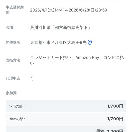
申込受付期
2026/4/1(水)14:41～2026/6/28(日)23:59
間
会場
荒川河川敷「都営新宿線高架下」
開催場所
東京都江東区江東区大島9-9先
クレジットカード払い、Amazon Pay、コンビニ払
支払方法
い
代理申込
可
参加費
1,700円
1kmの部
:
1,700円
3kmの部
:
男性:
2,200円