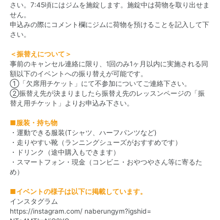
さい。7:45頃にはジムを施錠します。施錠中は荷物を取り出せま
せん。
申込みの際にコメント欄にジムに荷物を預けることを記入して下
さい。
＜振替えについて＞
事前のキャンセル連絡に限り、1回のみ1ヶ月以内に実施される同
額以下のイベントへの振り替えが可能です。
①「欠席用チケット」にて不参加についてご連絡下さい。
②振替え先が決まりましたら振替え先のレッスンページの「振
替え用チケット」よりお申込み下さい。
■服装・持ち物
・運動できる服装(Tシャツ、ハーフパンツなど)
・走りやすい靴（ランニングシューズがおすすめです）
・ドリンク（途中購入もできます）
・スマートフォン・現金（コンビニ・おやつやさん等に寄るた
め）
■イベントの様子は以下に掲載しています。
インスタグラム
https://instagram.com/
naberungym?igshid=