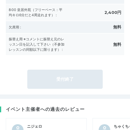
8:00 皇居外苑（フリーペース：平
2,400円
均キロ6分だと4周走れます）
:
無料
欠席用
:
振替え用 ※コメントに振替え元のレ
無料
ッスン日を記入して下さい（不参加
レッスンの同額以下に限ります）
:
受付終了
イベント主催者への過去のレビュー
ニジェロ
ちゃくち