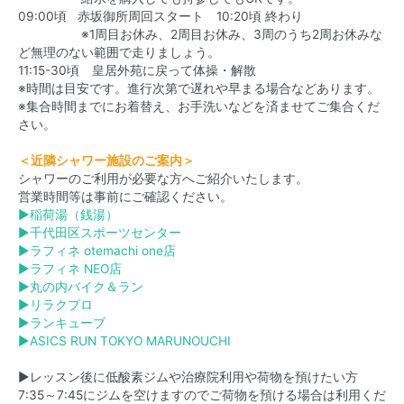
09:00頃 赤坂御所周回スタート 10:20頃 終わり
※1周目お休み、2周目お休み、3周のうち2周お休みな
ど無理のない範囲で走りましょう。
11:15-30頃 皇居外苑に戻って体操・解散
※時間は目安です。進行次第で遅れや早まる場合などあります。
※集合時間までにお着替え、お手洗いなどを済ませてご集合くだ
さい。
＜近隣シャワー施設のご案内＞
シャワーのご利用が必要な方へご紹介いたします。
営業時間等は事前にご確認ください。
▶
稲荷湯（銭湯）
▶
千代田区スポーツセンター
▶
ラフィネ otemachi one店
▶
ラフィネ NEO店
▶
丸の内バイク＆ラン
▶
リラクプロ
▶
ランキューブ
▶
ASICS RUN TOKYO MARUNOUCHI
▶レッスン後に低酸素ジムや治療院利用や荷物を預けたい方
7:35～7:45にジムを空けますのでご荷物を預ける場合は利用くだ