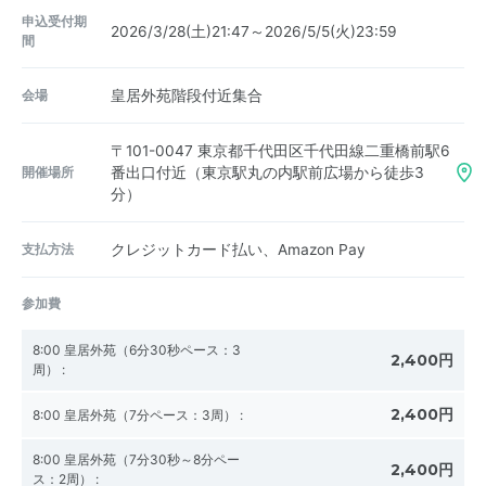
申込受付期
2026/3/28(土)21:47～2026/5/5(火)23:59
間
会場
皇居外苑階段付近集合
〒101-0047
東京都千代田区千代田線二重橋前駅6
開催場所
番出口付近（東京駅丸の内駅前広場から徒歩3
分）
支払方法
クレジットカード払い、Amazon Pay
参加費
8:00 皇居外苑（6分30秒ペース：3
2,400円
周）
:
2,400円
8:00 皇居外苑（7分ペース：3周）
:
8:00 皇居外苑（7分30秒～8分ペー
2,400円
ス：2周）
: