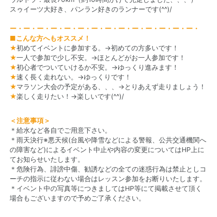
スゥイーツ大好き、パンラン好きのランナーです(^^)/
ー・ー・ー・ー・ー・ー・ー・ー・ー・ー・ー・ー・ー・ー・
■こんな方へもオススメ！
★
初めてイベントに参加する。→初めての方多いです！
★
一人で参加で少し不安。→ほとんどがお一人参加です！
★
初心者でついていけるか不安。→ゆっくり進みます！
★
速く長く走れない。→ゆっくりです！
★
マラソン大会の予定がある、、、→とりあえず走りましょう！
★
楽しく走りたい！→楽しいです(^^)/
＜注意事項＞
＊給水など各自でご用意下さい。
＊雨天決行※悪天候(台風や降雪などによる警報、公共交通機関へ
の障害など)によるイベント中止や内容の変更についてはHP上に
てお知らせいたします。
＊危険行為、誹謗中傷、勧誘などの全ての迷惑行為は禁止としコ
ーチの指示に従わない場合はレッスン参加をお断りいたします。
＊イベント中の写真等につきましてはHP等にて掲載させて頂く
場合もございますので予めご了承ください。