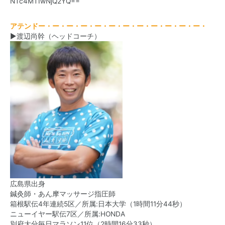
NTc4MTIwNjQ2YQ==
アテンド
ー・ー・ー・ー・ー・ー・ー・ー・ー・ー・ー・ー・
▶渡辺尚幹（ヘッドコーチ）
広島県出身
鍼灸師・あん摩マッサージ指圧師
箱根駅伝4年連続5区／所属:日本大学（1時間11分44秒）
ニューイヤー駅伝7区／所属:HONDA
別府大分毎日マラソン11位（2時間16分33秒）