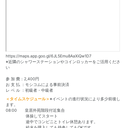
https://maps.app.goo.gl/6JL5Emu8AaXiQw1D7
※近隣のシャワーステーションやコインロッカーをご活用くださ
い
参 加 費：2,400円
お 支 払 ：モシコムによる事前決済
レ ベ ル ：初級者・中級者
＜タイムスケジュール＞
※イベントの進行状況により多少前後し
ます。
08:00 皇居外苑階段付近集合
体操してスタート
途中でコンビニとトイレ休憩あります。
給水を購入しても持参してもOKです。