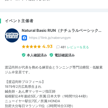
イベント主催者
Natural Basic RUN（ナチュラルベーシック…
https://1link.jp/naberungym
4.93
481
レビューを見る
本人確認済み
電話確認済み
渡辺尚幹が代表を務める練習会とランニング専門治療院・低酸素
ジム＠皇居です。
【渡辺尚幹プロフィール】
1979年2月広島県生まれ
鍼灸師・あん摩マッサージ指圧師
箱根駅伝4年連続5区／所属:日本大学（1時間11分44秒）
ニューイヤー駅伝7区／所属:HONDA
別府大分毎日マラソン11位（2時間16分33秒）