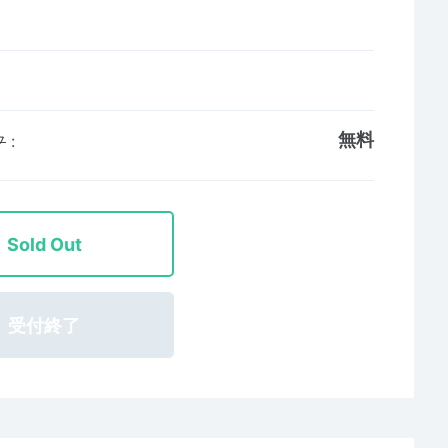
無料
フ
:
Sold Out
受付終了