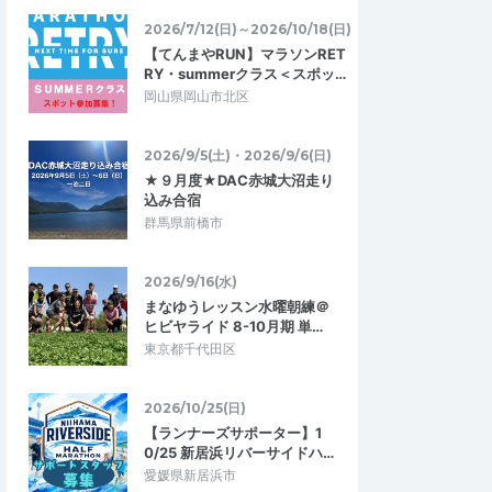
2026/7/12(日)～2026/10/18(日)
【てんまやRUN】マラソンRET
RY・summerクラス＜スポッ…
岡山県岡山市北区
＋
まるK
3.67
4.00
8
2026/06/24
2026/9/5(土)・2026/9/6(日)
況が確認できる会
暑かった！
★９月度★DAC赤城大沼走り
じの大会でしたが、夏
10kmの部参加。スタート時間が09:30だっ
込み合宿
況が確認出来る大会で
たがその時点でもかなり暑く、終了時で3
群馬県前橋市
者がいたら良かった…
0℃。適度に木陰と風があったので完走は…
グ サマーモーニング
2026/9/16(水)
緑地
マラソントレーニングvol.98 in 庄内緑地
まなゆうレッスン水曜朝練＠
2026/7/26
2026/6/21
ヒビヤライド 8-10月期 単…
東京都千代田区
2026/10/25(日)
【ランナーズサポーター】1
0/25 新居浜リバーサイドハ…
愛媛県新居浜市