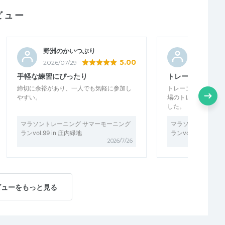
ビュー
野洲のかいつぶり
ひでさん
5.00
2026/07/29
2026/07/2
手軽な練習にぴったり
トレーニングの状
締切に余裕があり、一人でも気軽に参加し
トレーニング会の感
やすい。
場のトレーニング状
した。 もう少し参加
マラソントレーニング サマーモーニング
マラソントレーニン
ランvol.99 in 庄内緑地
ランvol.99 in 庄内
2026/7/26
ビューをもっと見る