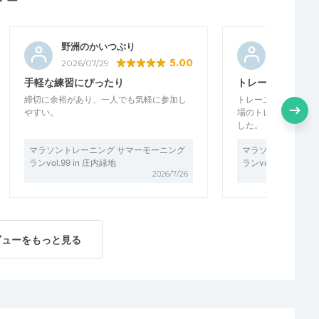
野洲のかいつぶり
ひでさん
5.00
2026/07/29
2026/07/2
手軽な練習にぴったり
トレーニングの状
締切に余裕があり、一人でも気軽に参加し
トレーニング会の感
やすい。
場のトレーニング状
した。 もう少し参加
マラソントレーニング サマーモーニング
マラソントレーニン
ランvol.99 in 庄内緑地
ランvol.99 in 庄内
2026/7/26
ビューをもっと見る