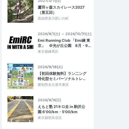
2027/3/7(日)
鷹羽ヶ森スカイレース2027
（第五回）
高知県吾川郡いの町
＋
まるK
3.67
4.00
8
2026/06/24
況が確認できる会
暑かった！
2026/8/1(土) ～ 2026/10/31(土)
じの大会でしたが、夏
Emi Running Club 「Emi練 東
10kmの部参加。スタート時間が09:30だっ
況が確認出来る大会で
京」 ＠光が丘公園 8月・9…
たがその時点でもかなり暑く、終了時で3
者がいたら良かった…
0℃。適度に木陰と風があったので完走は…
東京都練馬区
グ サマーモーニング
緑地
マラソントレーニングvol.98 in 庄内緑地
2026/8/18(火)
2026/7/26
2026/6/21
【初回体験無料】ラン二ング
特化型セミパーソナルトレ…
愛知県名古屋市東区
2026/8/9(日)
えもと塾 21キロ走 in 駒沢公
園 6'00/km・5'00/km
東京都世田谷区