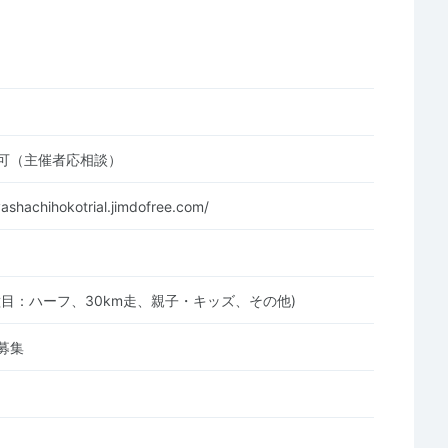
可（主催者応相談）
ashachihokotrial.jimdofree.com/
種目：ハーフ、30km走、親子・キッズ、その他)
募集