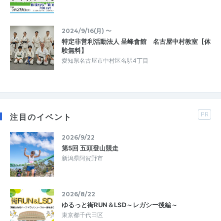
2024/9/16(月) 〜
特定非営利活動法人 呈峰會館 名古屋中村教室【体
験無料】
愛知県名古屋市中村区名駅4丁目
PR
注目のイベント
2026/9/22
第5回 五頭登山競走
新潟県阿賀野市
2026/8/22
ゆるっと街RUN＆LSD～レガシー後編～
東京都千代田区