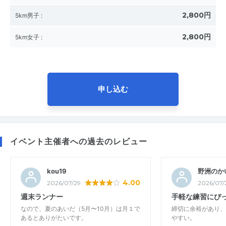
2,800円
5km男子
:
2,800円
5km女子
:
申し込む
イベント主催者への過去のレビュー
kou19
野洲のか
4.00
2026/07/29
2026/07/
週末ランナー
手軽な練習にぴ
なので、夏のあいだ（5月〜10月）は月１で
締切に余裕があり、
あるとありがたいです。
やすい。