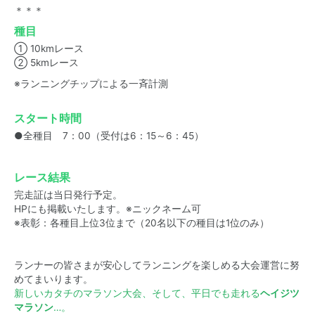
＊＊＊
種目
① 10kmレース
② 5kmレース
※ランニングチップによる一斉計測
スタート時間
●全種目 7：00（受付は6：15～6：45）
レース結果
完走証は当日発行予定。
HPにも掲載いたします。※ニックネーム可
※表彰：各種目上位3位まで（20名以下の種目は1位のみ）
ランナーの皆さまが安心してランニングを楽しめる大会運営に努
めてまいります。
新しいカタチのマラソン大会、そして、平日でも走れる
ヘイジツ
マラソン
…。