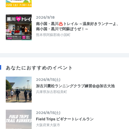
2026/9/18
南小国・黒川♨トレイル ～温泉好きランナーよ、
南小国・黒川で阿蘇ぼうぜ！～
熊本県阿蘇郡南小国町
あなたにおすすめのイベント
2026/8/15(土)
加古川麑松ランニングクラブ練習会@加古大池
兵庫県加古郡稲美町
2026/8/15(土)
Field Trips ビギナートレイルラン
大阪府東大阪市