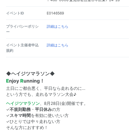
イベントID
E0146569
プライバシーポリシ
詳細はこちら
ー
イベント主催者申込
詳細はこちら
規約
◆ヘイジツマラソン◆
E
njoy
R
unning！
土日にご都合悪く、平日なら走れるのに…
という方でも、走れるマラソン大会♪
ヘイジツマラソン
、8月28日(金)開催です。
✓
不規則勤務
・
平日休み
の方
✓
スキマ時間
を有効に使いたい方
✓ひとりでは中々走れない方
そんな方におすすめ！