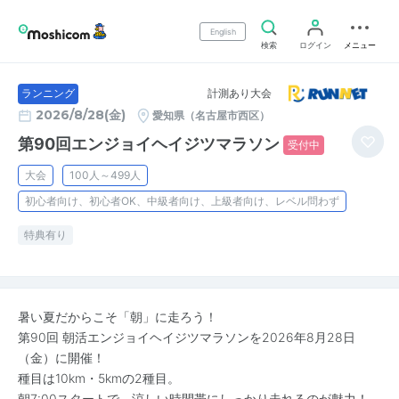
English
検索
ログイン
メニュー
計測あり大会
ランニング
2026/8/28(金)
愛知県（名古屋市西区）
第90回エンジョイヘイジツマラソン
受付中
大会
100人～499人
初心者向け、初心者OK、中級者向け、上級者向け、レベル問わず
特典有り
暑い夏だからこそ「朝」に走ろう！
第90回 朝活エンジョイヘイジツマラソンを2026年8月28日
（金）に開催！
種目は10km・5kmの2種目。
朝7:00スタートで、涼しい時間帯にしっかり走れるのが魅力！