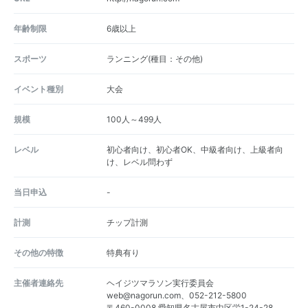
年齢制限
6歳以上
スポーツ
ランニング(種目：その他)
イベント種別
大会
規模
100人～499人
レベル
初心者向け、初心者OK、中級者向け、上級者向
け、レベル問わず
当日申込
-
計測
チップ計測
その他の特徴
特典有り
主催者連絡先
ヘイジツマラソン実行委員会
web@nagorun.com、052-212-5800
〒460-0008 愛知県名古屋市中区栄1-24-28