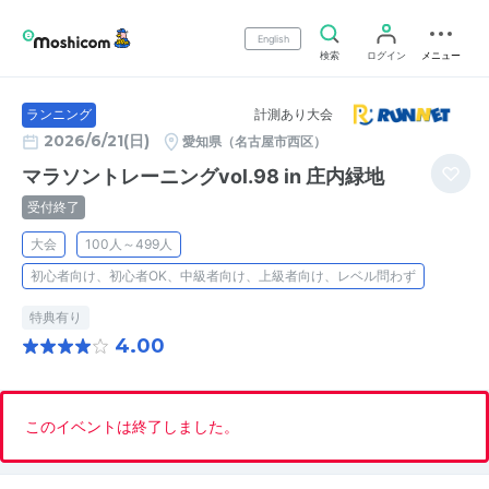
English
検索
ログイン
メニュー
計測あり大会
ランニング
2026/6/21(日)
愛知県（名古屋市西区）
マラソントレーニングvol.98 in 庄内緑地
受付終了
大会
100人～499人
初心者向け、初心者OK、中級者向け、上級者向け、レベル問わず
特典有り
4.00
このイベントは終了しました。