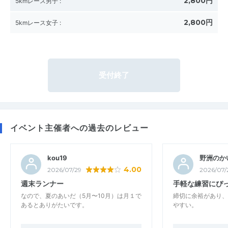
2,800円
5kmレース男子
:
2,800円
5kmレース女子
:
受付終了
イベント主催者への過去のレビュー
kou19
野洲のか
4.00
2026/07/29
2026/07/
週末ランナー
手軽な練習にぴ
なので、夏のあいだ（5月〜10月）は月１で
締切に余裕があり、
あるとありがたいです。
やすい。