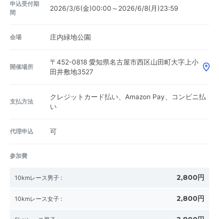
申込受付期
2026/3/6(金)00:00～2026/6/8(月)23:59
間
会場
庄内緑地公園
〒452-0818
愛知県名古屋市西区山田町大字上小
開催場所
田井敷地3527
クレジットカード払い、Amazon Pay、コンビニ払
支払方法
い
代理申込
可
参加費
2,800円
10kmレース男子
:
2,800円
10kmレース女子
: