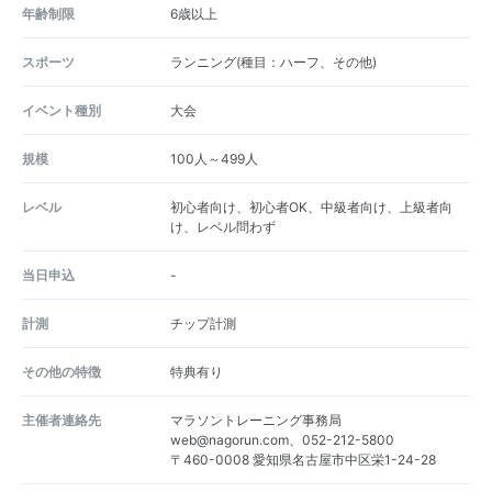
年齢制限
6歳以上
スポーツ
ランニング(種目：ハーフ、その他)
イベント種別
大会
規模
100人～499人
レベル
初心者向け、初心者OK、中級者向け、上級者向
け、レベル問わず
当日申込
-
計測
チップ計測
その他の特徴
特典有り
主催者連絡先
マラソントレーニング事務局
web@nagorun.com、052-212-5800
〒460-0008 愛知県名古屋市中区栄1-24-28