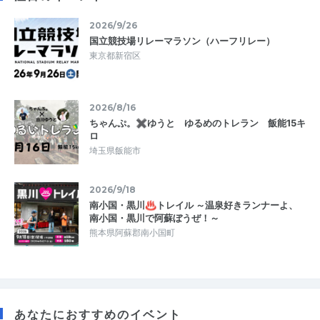
2026/9/26
国立競技場リレーマラソン（ハーフリレー）
東京都新宿区
2026/8/16
ちゃんぷ。✖ゆうと ゆるめのトレラン 飯能15キ
ロ
埼玉県飯能市
2026/9/18
南小国・黒川♨トレイル ～温泉好きランナーよ、
南小国・黒川で阿蘇ぼうぜ！～
熊本県阿蘇郡南小国町
あなたにおすすめのイベント