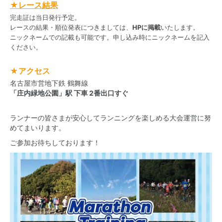
★レース結果
完走証は当日発行予定。
レースの結果・順位発表につきましては、
HPに掲載
いたします。
ニックネームでの記載も可能です。申し込み時にニックネームを記入
ください。
★アクセス
名古屋市営地下鉄 鶴舞線
「庄内緑地公園」駅 下車 2番出口すぐ
ランナーの皆さまが安心してランニングを楽しめる大会運営に努
めてまいります。
ご参加お待ちしております！