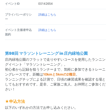
イベントID
E0142654
プライバシーポリシ
詳細はこちら
ー
イベント主催者申込
詳細はこちら
規約
第98回 マラソントレーニング in 庄内緑地公園
庄内緑地公園のフラットで走りやすいコースを使用したランニン
グイベント「マラソントレーニング」。
初心者から記録を狙うランナーまで、気軽に参加できるトレーニ
ングレースです。距離は
10kmと5kmの2種目
。
ランニングチップによる計測で、日頃の練習成果を確認する場と
してもおすすめです。是非、ご家族ご友人、お仲間とご参加くだ
さい！
★申込方法
以下のいずれかの方法でお申し込みください。