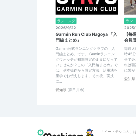
ランニング
ラン
2026/9/22
2025/
Garmin Run Club Nagoya 「入
【毎
門編まとめ」
会員
Garmin公式ランニングクラブの「入
毎週火
門編まとめ」です。 Gaminランニン
時45
グウォッチが初期設定のままになって
せて6
いませんか？この「入門編まとめ」で
れば着
は、基本操作から設定方法、活用法を
に繋が
座学でお伝えします。その後、実技
愛知県
に...
愛知県
(春日井市)
「イー・モシコム」