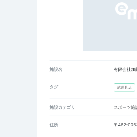
施設名
有限会社加
タグ
武道具店
施設カテゴリ
スポーツ施
住所
〒462-0