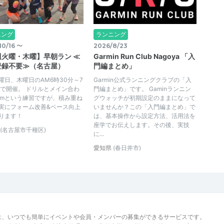
ニング
ランニング
10/16 〜
2026/8/23
週火曜・木曜】早朝ラン ≪
Garmin Run Club Nagoya 「入
登録不要≫（名古屋）
門編まとめ」
曜日、木曜日のAM6時30分～7
Garmin公式ランニングクラブの「入
分で開催。 ドリルとメイン合わ
門編まとめ」です。 Gaminランニン
kmという練習ですが、積み重ね
グウォッチが初期設定のままになって
実にフォーム改善&ベース向上
いませんか？この「入門編まとめ」で
ります！
は、基本操作から設定方法、活用法を
座学でお伝えします。その後、実技
(名古屋市千種区)
に...
愛知県
(春日井市)
は、いつでも簡単にイベントや会員・メンバーの募集ができるサービスです。