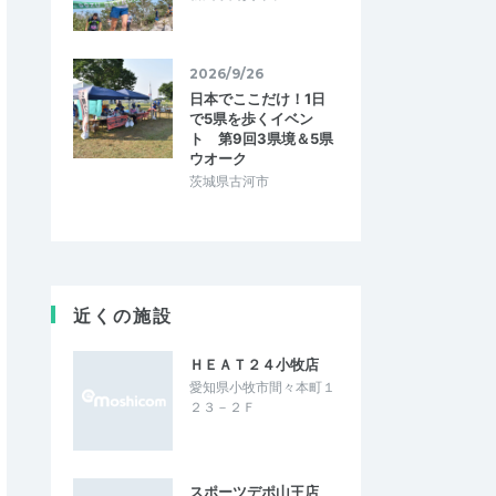
2026/9/26
日本でここだけ！1日
で5県を歩くイベン
ト 第9回3県境＆5県
ウオーク
茨城県古河市
近くの施設
ＨＥＡＴ２４小牧店
愛知県小牧市間々本町１
２３－２Ｆ
スポーツデポ山王店