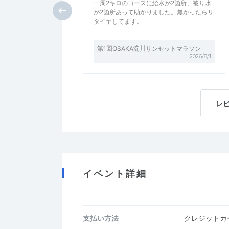
一周2キロのコースに給水が2箇所、被り水
が2箇所あって助かりました。無かったらリ
タイヤしてます。
第1回OSAKA淀川サンセットマラソン
2026/8/1
レ
イベント詳細
支払い方法
クレジットカー