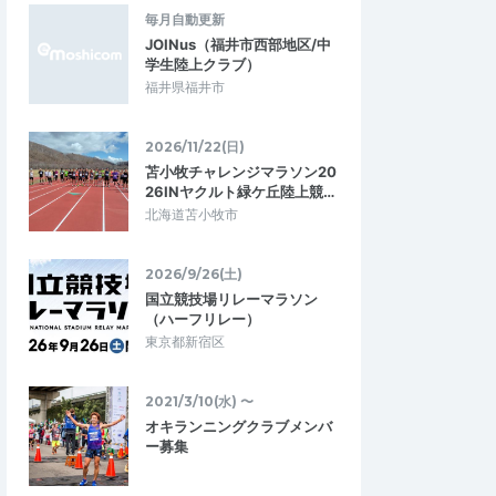
暑い中、ありがとうございました。
毎月自動更新
けて、暑さに慣れる為
ツく、体力が削られまし
JOINus（福井市西部地区/中
んの声掛けもあり予…
学生陸上クラブ）
第8回マリンポートかごしまサンセットマ
福井県福井市
グマラソン
ラソン
2026/7/26
2026/7/25
2026/11/22(日)
苫小牧チャレンジマラソン20
26INヤクルト緑ケ丘陸上競…
北海道苫小牧市
2026/9/26(土)
国立競技場リレーマラソン
（ハーフリレー）
東京都新宿区
2021/3/10(水) 〜
オキランニングクラブメンバ
ー募集