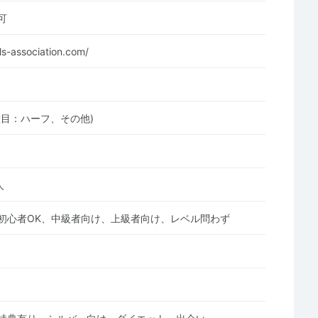
可
ls-association.com/
種目：ハーフ、その他)
人
初心者OK、中級者向け、上級者向け、レベル問わず