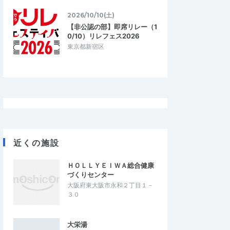
2026/10/10(土)
【非公認の部】即席リレー（1
0/10）リレフェス2026
東京都新宿区
近くの施設
ＨＯＬＬＹＥＩＷＡ総合健康
づくりセンター
大阪府東大阪市永和２丁目１－
３０
大栄湯