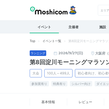
エリ
イベント
主催者
施設
Top
イベント一覧
第8回淀川モーニングマラソ
2026/9/27(日)
大阪府（
ランニング
第8回淀川モーニングマラソ
大会
100人～499人
初心者向け、初心者
参加賞有り
特典有り
シルバー向け
ダイエッ
基本情報
レビュー