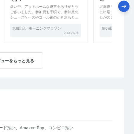
暑い中、アットホームな運営をありがとう
北海道マラソンに向
ございました。参加費も手頃で、参加賞の
に出場 日差しがキ
シューズケースやゴール後のかき氷もと…
たがスタッフの皆さ
第6回淀川モーニングマラソン
第6回淀川モーニン
2026/7/26
ビューをもっと見る
ド払い、Amazon Pay、コンビニ払い