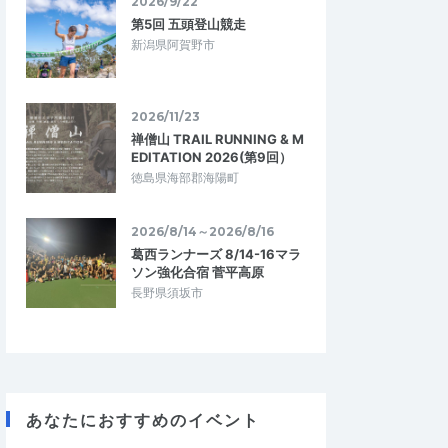
2026/9/22
第5回 五頭登山競走
新潟県阿賀野市
2026/11/23
禅僧山 TRAIL RUNNING & M
EDITATION 2026(第9回）
徳島県海部郡海陽町
2026/8/14～2026/8/16
葛西ランナーズ 8/14-16マラ
ソン強化合宿 菅平高原
長野県須坂市
ランナー
マテリアル
4.67
2.33
8
2026/07/27
あなたにおすすめのイベント
トレーニングに最
マラソンシーズンに向けたいい練習