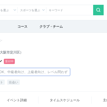
アを選ぶ
スポーツを選ぶ
コース
クラブ・チーム
ン
大阪市淀川区）
ン
受付中
OK、中級者向け、上級者向け、レベル問わず
ト
出会い
イベント詳細
タイム
スケジュール
主