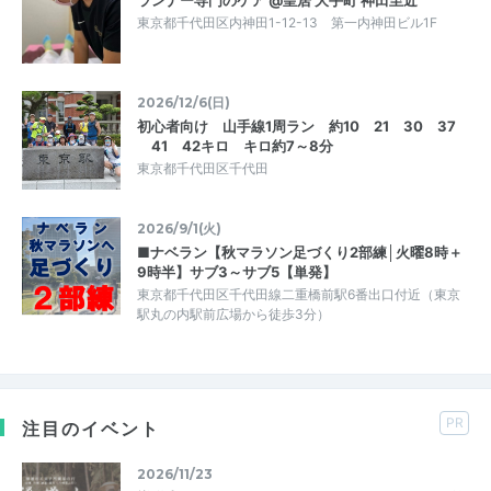
東京都千代田区内神田1-12-13 第一内神田ビル1F
2026/12/6(日)
初心者向け 山手線1周ラン 約10 21 30 37
41 42キロ キロ約7～8分
東京都千代田区千代田
2026/9/1(火)
■ナベラン【秋マラソン足づくり2部練│火曜8時＋
9時半】サブ3～サブ5【単発】
東京都千代田区千代田線二重橋前駅6番出口付近（東京
駅丸の内駅前広場から徒歩3分）
PR
注目のイベント
2026/11/23