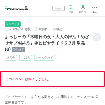
English
検索
ログイン
メニュー
ランニング
2026/6/11(木)
東京都（千代田区）
よっしーの「木曜日の夜・大人の部活！めざ
せサブ4&4.5」＠ヒビヤライド 5-7月 単発
(6)
受付終了
練習会
～29人
レベル問わず
このイベントは終了しました。
「ヒビヤライド」を主たる拠点として開催する、ランステ®の公
認練習会です。