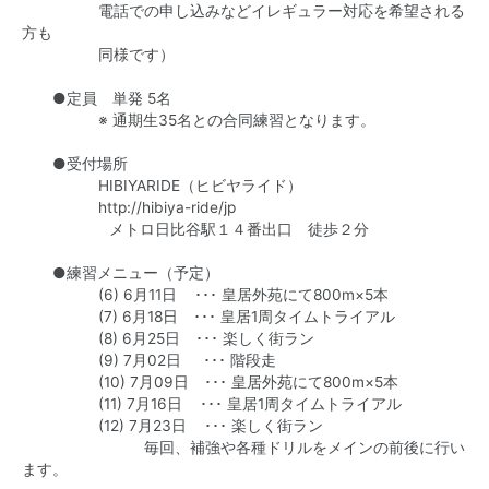
電話での申し込みなどイレギュラー対応を希望される
方も
同様です）
●定員 単発 5名
※ 通期生35名との合同練習となります。
●受付場所
HIBIYARIDE（ヒビヤライド）
http://hibiya-ride/jp
メトロ日比谷駅１４番出口 徒歩２分
●練習メニュー（予定）
(6) 6月11日 ･･･ 皇居外苑にて800m×5本
(7) 6月18日 ･･･ 皇居1周タイムトライアル
(8) 6月25日 ･･･ 楽しく街ラン
(9) 7月02日 ･･･ 階段走
(10) 7月09日 ･･･ 皇居外苑にて800m×5本
(11) 7月16日 ･･･ 皇居1周タイムトライアル
(12) 7月23日 ･･･ 楽しく街ラン
毎回、補強や各種ドリルをメインの前後に行い
ます。