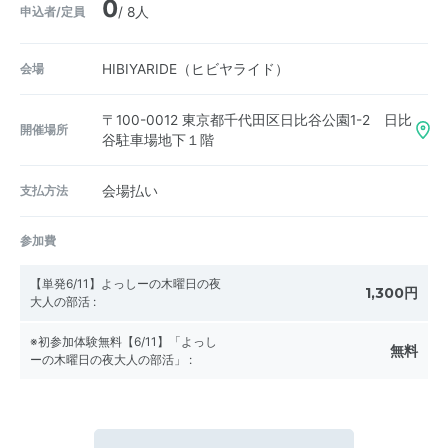
0
申込者/定員
/ 8人
会場
HIBIYARIDE（ヒビヤライド）
〒100-0012
東京都千代田区日比谷公園1-2 日比
開催場所
谷駐車場地下１階
支払方法
会場払い
参加費
【単発6/11】よっしーの木曜日の夜
1,300円
大人の部活
:
※初参加体験無料【6/11】「よっし
無料
ーの木曜日の夜大人の部活」
: