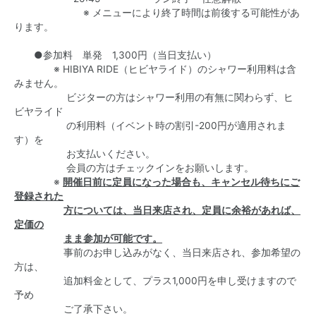
※ メニューにより終了時間は前後する可能性があ
ります。
●参加料 単発 1,300円（当日支払い）
※ HIBIYA RIDE（ヒビヤライド）のシャワー利用料は含
みません。
ビジターの方はシャワー利用の有無に関わらず、ヒ
ビヤライド
の利用料（イベント時の割引-200円が適用されま
す）を
お支払いください。
会員の方はチェックインをお願いします。
※
開催日前に定員になった場合も、キャンセル待ちにご
登録された
方については、当日来店され、定員に余裕があれば、
定価の
まま
参加が可能です。
事前のお申し込みがなく、当日来店され、参加希望の
方は、
追加料金として、プラス1,000円を申し受けますので
予め
ご了承下さい。