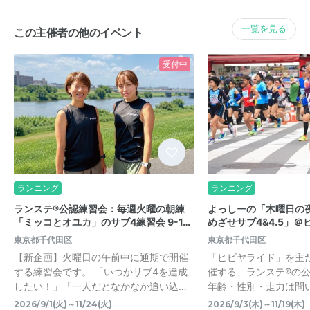
一覧を見る
この主催者の他のイベント
受付中
ランニング
ランニング
ランステ®公認練習会：毎週火曜の朝練
よっしーの「木曜日の
「ミッコとオユカ」のサブ4練習会 9-1…
めざせサブ4&4.5」＠ヒ
東京都千代田区
東京都千代田区
【新企画】火曜日の午前中に通期で開催
「ヒビヤライド」を主
する練習会です。 「いつかサブ4を達成
催する、ランステ®の
したい！」「一人だとなかなか追い込…
年齢・性別・走力は問
2026/9/1(火)～11/24(火)
2026/9/3(木)～11/19(木)