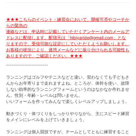
★★★こちらのイベント・練習会において、開催可否やコーチか
らの緊急の
連絡などは、申込時に記載していただくアンケート内のメールア
ドレスに配信します。配信元は「hibiyaride@gmail.com」とな
りますので、受信可能な設定にしていただくようお願いします。
お客様の状況により、迷惑メールなどに振り分けられる可能性も
ありますので、ご確認ください。★★★
-----------------------
ランニングはゴルフやテニスなどと違い、習わなくても子どもさ
んからお年寄りまで走れますよね。ところが、体幹を使い、故障
しない効率的なランニングフォームというのはなかなか作れませ
ん。性別・年齢・レベルは問いません。
いいフォームを作ってみんなで楽しくレベルアップしましょう。
動きづくり・体づくりをしっかりやりながら、主にスピード練習
をメインにレベルを上げていきましょう。
ランニングは個人競技ですが、チームとしてともに練習すること