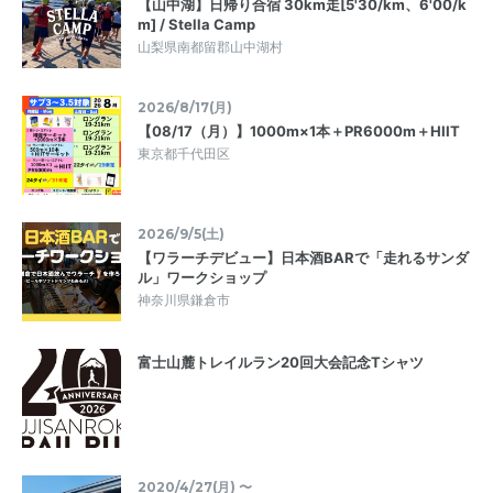
【山中湖】日帰り合宿 30km走[5'30/km、6'00/k
m] / Stella Camp
山梨県南都留郡山中湖村
2026/8/17(月)
【08/17（月）】1000m×1本＋PR6000m＋HIIT
東京都千代田区
2026/9/5(土)
【ワラーチデビュー】日本酒BARで「走れるサンダ
ル」ワークショップ
神奈川県鎌倉市
富士山麓トレイルラン20回大会記念Tシャツ
2020/4/27(月) 〜