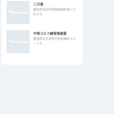
二川湯
愛知県清須市西枇杷島町南二ツ
杁３５
中部ゴルフ練習場連盟
愛知県名古屋市中村区椿町２０
－１５