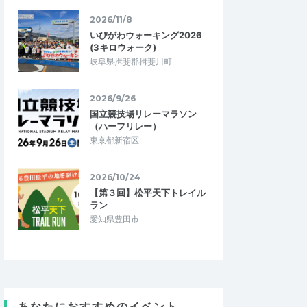
2026/11/8
いびがわウォーキング2026
(3キロウォーク)
岐阜県揖斐郡揖斐川町
2026/9/26
国立競技場リレーマラソン
（ハーフリレー）
東京都新宿区
2026/10/24
【第３回】松平天下トレイル
ラン
愛知県豊田市
2143
5.00
5.00
5
2026/04/20
あなたにおすすめのイベント