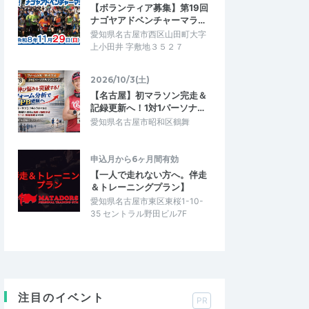
【ボランティア募集】第19回
ナゴヤアドベンチャーマラ…
愛知県名古屋市西区山田町大字
上小田井 字敷地３５２７
2026/10/3(土)
【名古屋】初マラソン完走＆
記録更新へ！1対1パーソナ…
愛知県名古屋市昭和区鶴舞
申込月から6ヶ月間有効
【一人で走れない方へ。伴走
＆トレーニングプラン】
愛知県名古屋市東区東桜1-10-
35 セントラル野田ビル7F
注目のイベント
PR