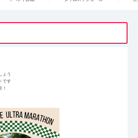
しょう
トです
非！