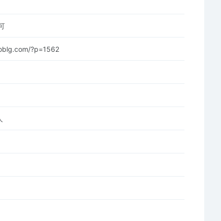
可
moblg.com/?p=1562
人