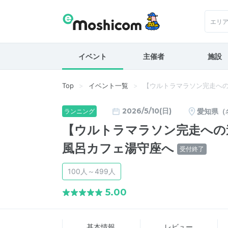
エリ
イベント
主催者
施設
Top
イベント一覧
【ウルトラマラソン完走への
2026/5/10(日)
愛知県（
ランニング
【ウルトラマラソン完走への
風呂カフェ湯守座へ
受付終了
100人～499人
5.00
基本情報
レビュー