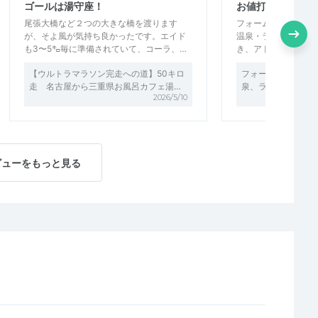
ゴールは湯守座！
お値打ち本格ラン
尾張大橋など２つの大きな橋を渡ります
フォーム撮影・後日
が、そよ風が気持ち良かったです。エイド
温泉・ランチ付、ま
も3〜5㌔毎に準備されていて、コーラ、…
き、アドバイスもいた
【ウルトラマラソン完走への道】50キロ
フォーム撮影会＠稲
走 名古屋から三重県お風呂カフェ湯…
泉、ランチ付）
2026/5/10
ビューをもっと見る