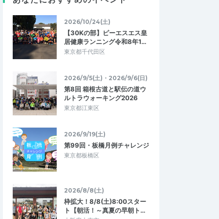
指導
清流マラソンの3キロにむけての練
習！
フィードバックあり・
2026/10/24(土)
とても良い内容のウォームアップで練習に
た、当日は直接質問で
【30Kの部】ピーエスエス皇
なりました！
だけ、2000円は破…
居健康ランニング令和8年1…
沢ぽかぽか温泉(温
ランニングに特化した動きづくり＠湯ど
東京都千代田区
ころみのり
2026/5/2
2026/4/18
2026/9/5(土)・2026/9/6(日)
第8回 箱根古道と駅伝の道ウ
ルトラウォーキング2026
東京都江東区
2026/9/19(土)
第99回・板橋月例チャレンジ
東京都板橋区
2026/8/8(土)
枠拡大！8/8(土)8:00スター
ト【朝活！～真夏の早朝ト…