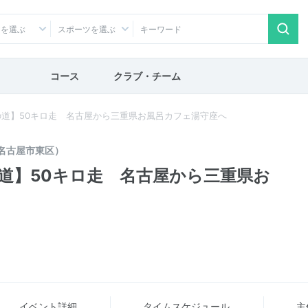
アを選ぶ
スポーツを選ぶ
コース
クラブ・チーム
道】50キロ走 名古屋から三重県お風呂カフェ湯守座へ
名古屋市東区）
道】50キロ走 名古屋から三重県お
イベント詳細
タイム
スケジュール
主