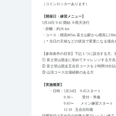
（コインロッカーあります）
【開催日・練習メニュー】
5月24日 9:45 開始 ※雨天決行
・距離：約26 km
・コース：標高805m 富士山駅から標高2,230
（＊当日の天候などの状況で変更になる場合
【参加条件の目安】下記１つに該当する方。
① 富士登山競走に初めてチャレンジする方含
② 富士登山競走五合目コースを２時間18分
③ 山頂コース出場経験のある方
【実施概要】
・日時：5月24日 9:45スタート
9:30～ 受付・準備
9:45〜 メイン練習スタート
12:10 五合目到着
日曜祝日は五合目の佐藤小屋でレッスン終了