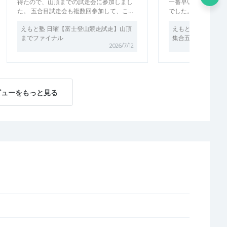
得たので、山頂までの試走会に参加しまし
一番早いタイミング
た。 五合目試走会も複数回参加して、こ…
でした。5月のこの
えもと塾 日曜【富士登山競走試走】山頂
えもと塾【富士登山
までファイナル
集合五合目まで
2026/7/12
ビューをもっと見る