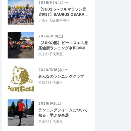
での練習会（試走会）
勝手がわからなかったのですがコーチおよ
2026/1/24(土) 〜
時期から本番を想定し…
びサポートの方が丁寧に誘導等していた…
【SUB2.5～フルマラソン完
走向け】SAURUS OSAKA…
競走試走】富士山駅
えもと塾 日曜【富士登山競走試走】山頂
大阪府大阪市中央区
までファイナル
2026/5/6
2026/7/12
2026/9/19(土)
【30Kの部】ピーエスエス皇
居健康ランニング令和8年9…
東京都千代田区
2020/3/18(水) 〜
みんなのランニングクラブ
東京都千代田区
2026/9/5(土)
ランニングフォームについて
知る・学ぶ＠皇居
東京都千代田区