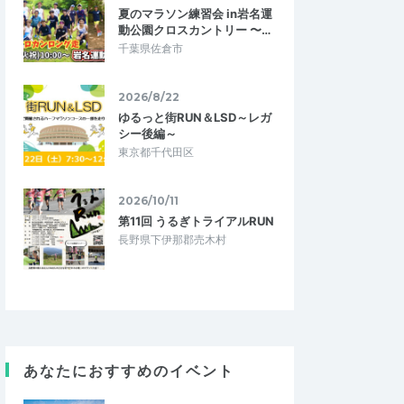
夏のマラソン練習会 in岩名運
動公園クロスカントリー 〜…
千葉県佐倉市
2026/8/22
ゆるっと街RUN＆LSD～レガ
シー後編～
東京都千代田区
2026/10/11
第11回 うるぎトライアルRUN
長野県下伊那郡売木村
peetang
5.00
5.00
2026/07/15
けて良い刺激入れ
富士登山山頂完走を目指すなら最適
あなたにおすすめのイベント
な練習会
に向けた練習会の中では
初めての山頂コースの練習会ということで