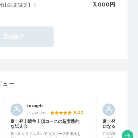
3,000円
士登山競走試走】
:
受付終了
ビュー
kazugrit
peetang
5.00
2026/07/15
2026/07/15
富士登山競争山頂コースの超実践的
富士登山競走に向
な試走会
になる
富士山クライムランで山頂コース出場権を
7月の富士登山競走