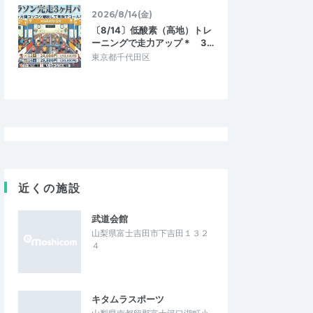
2026/8/14(金)
〔8/14〕低酸素（高地）トレ
ーニングで走力アップ＊ 3…
東京都千代田区
近くの施設
武道会館
山梨県富士吉田市下吉田１３２
４
キタムラスポーツ