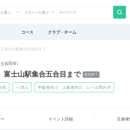
アを選ぶ
スポーツを選ぶ
コース
クラブ・チーム
走】富士山駅集合五合目まで
富士吉田市）
】富士山駅集合五合目まで
受付終了
合宿
～29人
中級者向け、上級者向け、レベル問わず
ュー
イベント詳細
主催者