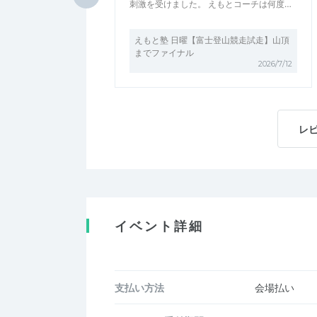
刺激を受けました。 えもとコーチは何度…
えもと塾 日曜【富士登山競走試走】山頂
までファイナル
2026/7/12
レ
イベント詳細
支払い方法
会場払い