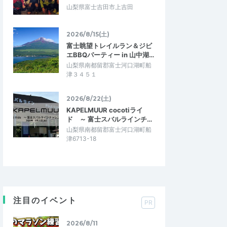
山梨県富士吉田市上吉田
2026/8/15(土)
富士眺望トレイルラン＆ジビ
エBBQパーティー in 山中湖…
山梨県南都留郡富士河口湖町船
津３４５１
2026/8/22(土)
KAPELMUUR cocotiライ
ド ～ 富士スバルラインチ…
山梨県南都留郡富士河口湖町船
津6713-18
注目のイベント
PR
2026/8/11