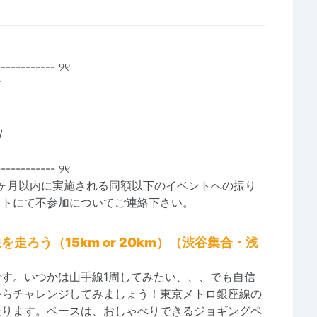
-------
----- ୨୧
す
/
-------
----- ୨୧
1ヶ月以内に実施される同額以下のイベントへの振り
ットにて不参加についてご連絡下さい。
ろう（15km or 20km）（渋谷集合・浅
す。いつかは山手線1周してみたい、、、でも自信
からチャレンジしてみましょう！東京メトロ銀座線の
走ります。ペースは、おしゃべりできるジョギングペ