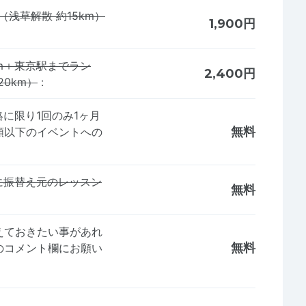
（浅草解散 約15km）
1,900円
5km＋東京駅までラン
2,400円
20km）
:
絡に限り1回のみ1ヶ月
無料
額以下のイベントへの
に振替え元のレッスン
無料
えておきたい事があれ
無料
のコメント欄にお願い