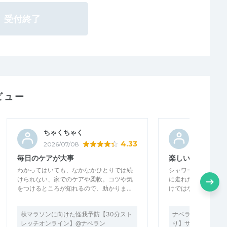
受付終了
ビュー
ちゃくちゃく
tiramisu
4.33
2026/07/08
2026/06/3
毎日のケアが大事
楽しい練習でした
わかってはいても、なかなかひとりでは続
シャワーランとなり
けられない、家でのケアや柔軟。コツや気
に走れたので楽しく
をつけるところが知れるので、助かりま…
けではなく、赤坂御
秋マラソンに向けた怪我予防【30分スト
ナベラン【秋マラソ
レッチオンライン】@ナベラン
り】サブ3.5～サブ