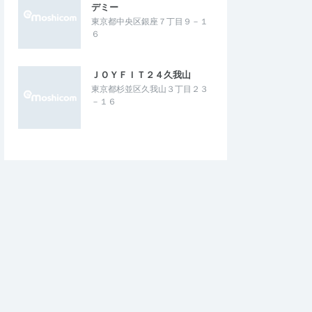
デミー
東京都中央区銀座７丁目９－１
６
ＪＯＹＦＩＴ２４久我山
東京都杉並区久我山３丁目２３
－１６