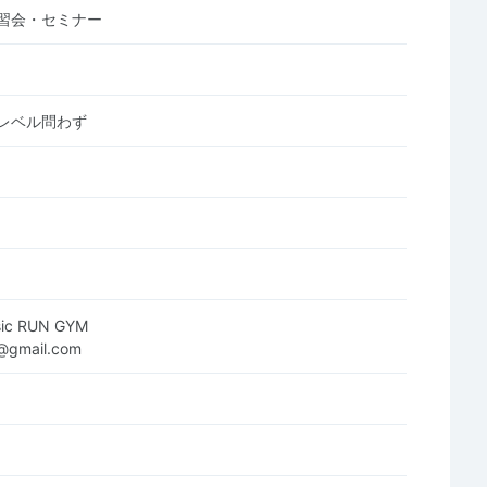
習会・セミナー
レベル問わず
asic RUN GYM
@gmail.com