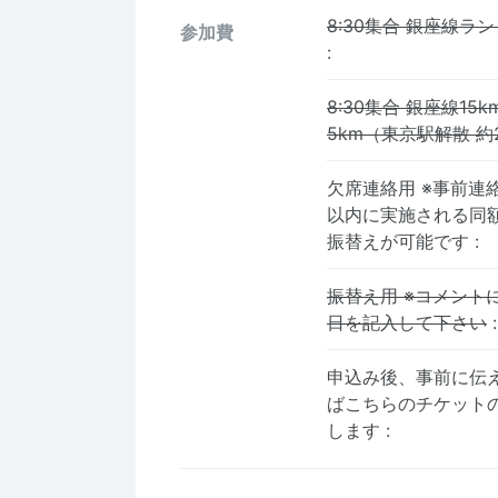
8:30集合 銀座線ラン
参加費
:
8:30集合 銀座線1
5km（東京駅解散 約
欠席連絡用 ※事前連
以内に実施される同
振替えが可能です
:
振替え用 ※コメント
日を記入して下さい
:
申込み後、事前に伝
ばこちらのチケット
します
: