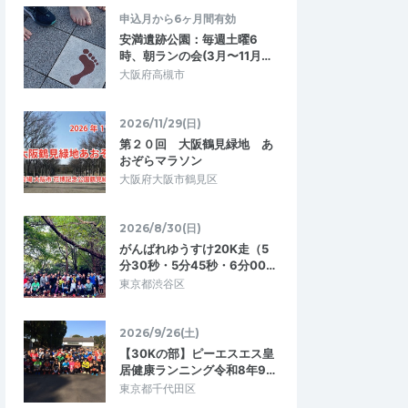
申込月から6ヶ月間有効
安満遺跡公園：毎週土曜6
時、朝ランの会(3月〜11月…
大阪府高槻市
2026/11/29(日)
第２０回 大阪鶴見緑地 あ
おぞらマラソン
大阪府大阪市鶴見区
2026/8/30(日)
ジーズ
がんばれゆうすけ20K走（5
5.00
5.00
0
2026/06/26
分30秒・5分45秒・6分00…
。
「高山登山」準備に最適
東京都渋谷区
ましたが皆さんと一緒
富士登山を控え、低酸素ジムを探していま
走れました。楽しいだ
した。会員制が多い中、こちらは1回のみの
2026/9/26(土)
所は坂もあるのでい…
利用もOK、気軽に気負わず利用申し込み…
【30Kの部】ピーエスエス皇
居健康ランニング令和8年9…
ンに向けた足づく
〔6/23〕低酸素（高地）トレーニングで
東京都千代田区
5前後向け│ごしょれ…
走力アップ＊ 30分ウォークやゆっく…