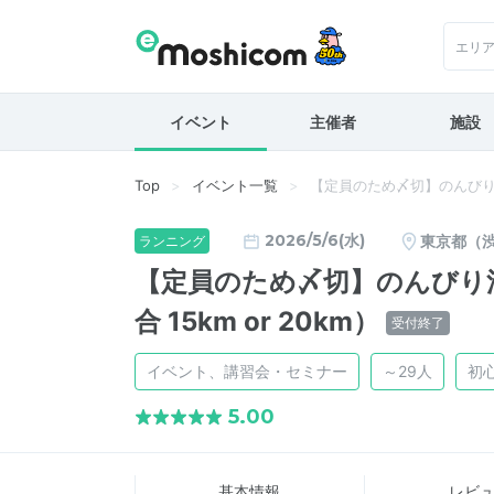
エリ
イベント
主催者
施設
Top
イベント一覧
【定員のため〆切】のんびり沿
2026/5/6(水)
東京都（
ランニング
【定員のため〆切】のんびり
合 15km or 20km）
受付終了
イベント、講習会・セミナー
～29人
初
5.00
基本情報
レビ