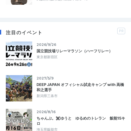
PR
注目のイベント
2026/9/26
国立競技場リレーマラソン（ハーフリレー）
東京都新宿区
2027/5/9
DEEP JAPAN オフィシャル試走キャンプ with 高橋
和之選手
新潟県三条市
2026/8/16
ちゃんぷ。✖ゆうと ゆるめのトレラン 飯能15キ
ロ
埼玉県飯能市