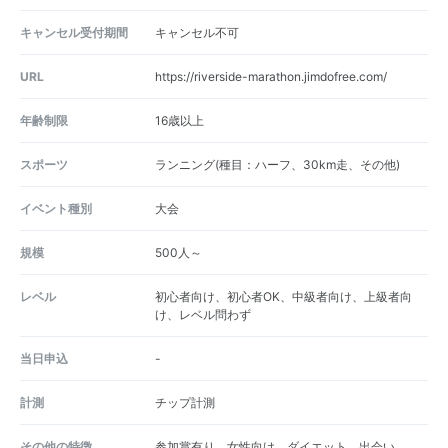
キャンセル受付期間
キャンセル不可
URL
https://riverside-marathon.jimdofree.com/
年齢制限
16歳以上
スポーツ
ランニング(種目：ハーフ、30km走、その他)
イベント種別
大会
規模
500人～
レベル
初心者向け、初心者OK、中級者向け、上級者向
け、レベル問わず
当日申込
-
計測
チップ計測
その他の特徴
参加賞有り、女性向け、ダイエット、出会い