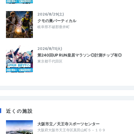
2026/8/29(土)
クモの巣バーティカル
岐阜県不破郡垂井町
2026/8/11(火)
第240回UP RUN皇居マラソン◎計測チップ有◎
東京都千代田区
近くの施設
大阪市立／天王寺スポーツセンター
大阪府大阪市天王寺区真田山町５－１０９