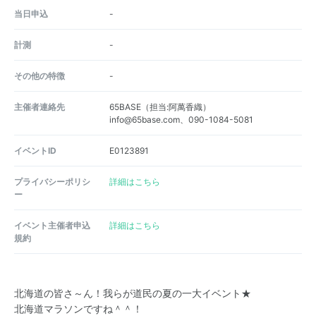
当日申込
-
計測
-
その他の特徴
-
主催者連絡先
65BASE（担当:阿萬香織）
info@65base.com、090-1084-5081
イベントID
E0123891
プライバシーポリシ
詳細はこちら
ー
イベント主催者申込
詳細はこちら
規約
北海道の皆さ～ん！我らが道民の夏の一大イベント★
北海道マラソンですね＾＾！