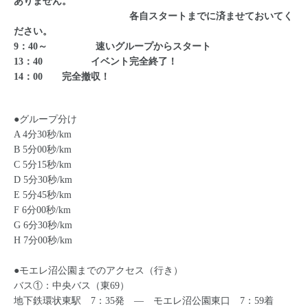
ありません。
各自スタートまでに済ませておいてく
ださい。
9
：40～ 速いグループからスタート
13：40 イベント完全終了！
14：00 完全撤収！
●
グループ分け
A 4分30秒/km
B 5分00秒/km
C 5分15秒/km
D 5
分30秒/km
E 5
分45秒/km
F 6
分00秒/km
G 6
分30秒/km
H 7
分00秒/km
●モエレ沼公園までのアクセス（行き）
バス①：中央バス（東69）
地下鉄環状東駅 7：35発 ― モエレ沼公園東口 7：59着