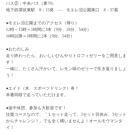
バス②：中央バス（東79）
地下鉄環状東駅 8：15発 ― モエレ沼公園東口 8：37着
●モエレ沼公園までのアクセス（帰り）
12時～15時＝1時間に3本（9分、18分、54分）
16時以降＝1時間に2本（9分、54分）
●おたのしみ
走り終わったら、おいしいひんやりトロフィゼリーをご用意しま
す！
一緒に、たくさん汗かいて、レモン味のゼリーで生き返りましょ
う！
●エイド（水、スポーツドリンク）有！
本番同様で走っていただけます。
●途中休憩、参加も大歓迎です！
往復コースなので、「１セット走って、2セット目休み、3セット
からチャレンジ！」でも全く構いませんよ！オールモウマンタ
イ！