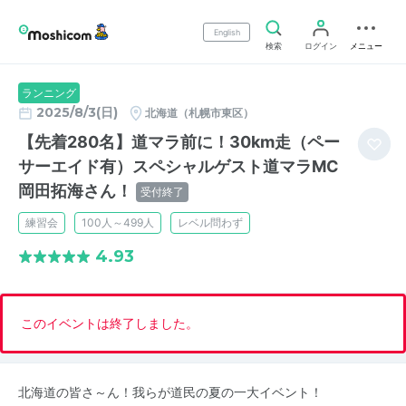
English
検索
ログイン
メニュー
ランニング
2025/8/3(日)
北海道（札幌市東区）
【先着280名】道マラ前に！30km走（ペー
サーエイド有）スペシャルゲスト道マラMC
岡田拓海さん！
受付終了
練習会
100人～499人
レベル問わず
4.93
このイベントは終了しました。
北海道の皆さ～ん！我らが道民の夏の一大イベント！