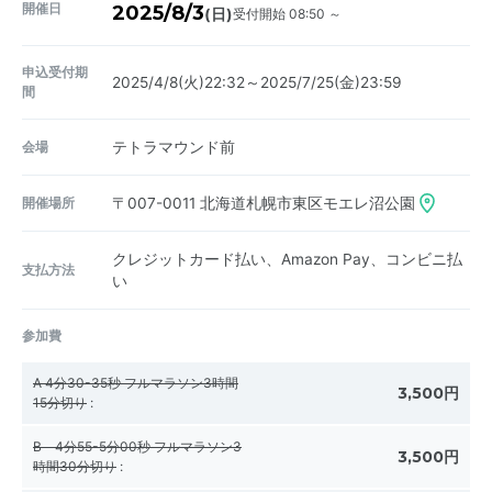
開催日
2025/8/3
受付開始 08:50 ～
(日)
申込受付期
2025/4/8(火)22:32～2025/7/25(金)23:59
間
会場
テトラマウンド前
開催場所
〒007-0011
北海道札幌市東区モエレ沼公園
クレジットカード払い、Amazon Pay、コンビニ払
支払方法
い
参加費
A 4分30-35秒 フルマラソン3時間
3,500円
15分切り
:
B 4分55-5分00秒 フルマラソン3
3,500円
時間30分切り
: