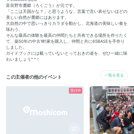
富良野市麓郷（ろくごう）が元です。
「ここは天国かな？」と思うような、言葉で言い表せないほどの
美しい自然が麓郷にはあります。
大自然の中で思いっきりカラダを動かし、北海道の美味しい食を
味わう。
そんな最高の体験を最高の仲間たちと共有できる場所を作りたく
て、築50年の中古1軒家を購入し、仲間と共に65BASEを手作り
しました。
ガイドブックには載っていないとっておきの道を、ぜひ一緒に味
わいましょう^ ^！
一覧を見る
この主催者の他のイベント
受付中