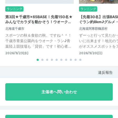
ランニング
ランニング
第3回★千歳市×65BASE！先着150名★
【先着30名】出張BA
みんなでカラダを動かそう！ウオーク…
ぐラン約8km♪グルメ
北海道千歳市
北海道阿寒郡鶴居村
スポーツの秋＆食欲の秋、ですね＾＾！
ずーっと行って見たか
千歳市青葉公園内をウオーク・ラン♪青
いに出来ます！地元の
葉陸上競技場も「貸切」です！初心者…
がオススメスポットを
2026/9/23(水)
2026/9/20(日)
違反報告
主催者へ問い合わせ