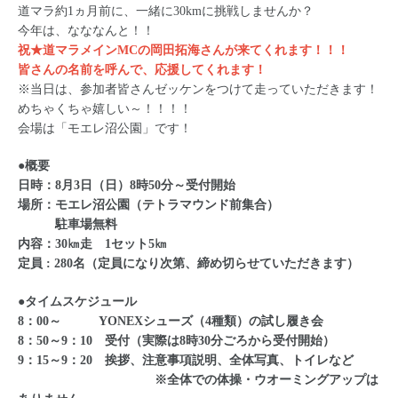
道マラ約1ヵ月前に、一緒に30kmに挑戦しませんか？
今年は、なななんと！！
祝★道マラメインMCの岡田拓海さんが来てくれます！！！
皆さんの名前を呼んで、応援してくれます！
※当日は、参加者皆さんゼッケンをつけて走っていただきます！
めちゃくちゃ嬉しい～！！！！
会場は「モエレ沼公園」です！
●
概要
日時：8月3日（日）8時50分～受付開始
場所：モエレ沼公園（テトラマウンド前集合）
駐車場無料
内容：30㎞走 1セット5㎞
定員 : 280名（定員になり次第、締め切らせていただきます）
●タイムスケジュール
8：00～ YONEXシューズ（4種類）の試し履き会
8：50～9：10 受付（実際は8時30分ごろから受付開始）
9：15～9：20 挨拶、注意事項説明、全体写真、トイレなど
※全体での体操・ウオーミングアップは