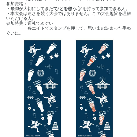
参加資格：
・飛脚が大切にしてきた
“ひとを想う心”
を持って参加できる人。
・本大会は速さを競う大会ではありません。この大会趣旨を理解
いただける人。
参加特典：巡礼てぬぐい
各エイドでスタンプを押して、思い出の詰まった手ぬ
ぐいに。