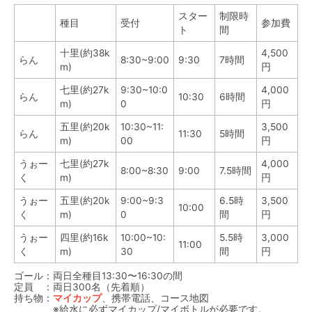
スター
制限時
種目
受付
参加費
ト
間
十里(約38k
4,500
らん
8:30~9:00
9:30
7時間
m)
円
七里(約27k
9:30~10:0
4,000
らん
10:30
6時間
m)
0
円
五里(約20k
10:30~11:
3,500
らん
11:30
5時間
m)
00
円
うぉー
七里(約27k
4,000
8:00~8:30
9:00
7.5時間
く
m)
円
うぉー
五里(約20k
9:00~9:3
6.5時
3,500
10:00
く
m)
0
間
円
うぉー
四里(約16k
10:00~10:
5.5時
3,000
11:00
く
m)
30
間
円
ゴール：両日全種目13:30〜16:30の間
定員 ：両日300名（先着順）
持ち物：
マイカップ
、携帯電話、コース地図
※給水に必ずマイカップ/マイボトルが必要です。