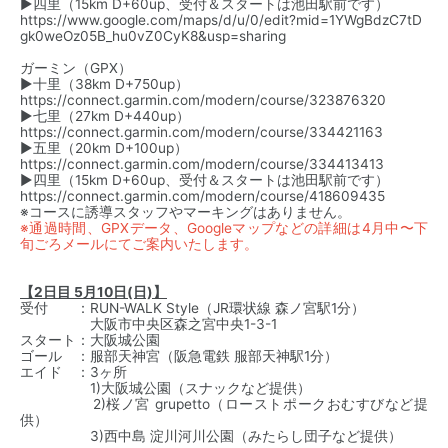
▶︎四里（15km D+60up、受付＆スタートは池田駅前です）
https://www.google.com/maps/d/u/0/edit?mid=1YWgBdzC7tD
gk0weOz05B_hu0vZ0CyK8&usp=sharing
ガーミン（GPX）
▶︎十里（38km D+750up）
https://connect.garmin.com/modern/course/323876320
▶︎七里（27km D+440up）
https://connect.garmin.com/modern/course/334421163
▶︎五里（20km D+100up）
https://connect.garmin.com/modern/course/334413413
▶︎四里（15km D+60up、受付＆スタートは池田駅前です）
https://connect.garmin.com/modern/course/418609435
※コースに誘導スタッフやマーキングはありません。
※通過時間、GPXデータ、Googleマップなどの詳細は4月中〜下
旬ごろメールにてご案内いたします。
【2日目 5月10日(日)】
受付 ：
RUN-WALK Style
（JR環状線 森ノ宮駅1分）
大阪市中央区森之宮中央1-3-1
スタート：大阪城公園
ゴール ：服部天神宮（阪急電鉄 服部天神駅1分）
エイド ：3ヶ所
1)大阪城公園（スナックなど提供）
2)桜ノ宮 grupetto（ローストポークおむすびなど提
供）
3)西中島 淀川河川公園（みたらし団子など提供）