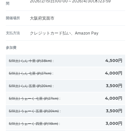
2026/2/15(日)00:00～2026/4/30(木)23:59
間
開催場所
大阪府箕面市
支払方法
クレジットカード払い、Amazon Pay
参加費
4,500円
5/9(土) らん 十里 (約38km)
:
4,000円
5/9(土) らん 七里 (約27km)
:
3,500円
5/9(土) らん 五里 (約20km)
:
4,000円
5/9(土) うぉーく 七里 (約27km)
:
3,500円
5/9(土) うぉーく 五里 (約20km)
:
3,000円
5/9(土) うぉーく 四里 (約16km)
: