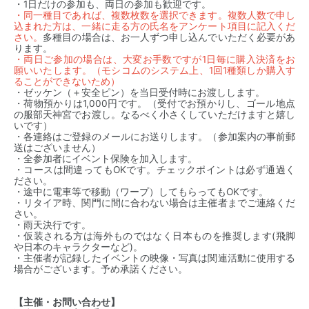
・1日だけの参加も、両日の参加も歓迎です。
・
同一種目であれば、複数枚数を選択できます。複数人数で申し
込まれた方は、一緒に走る方の氏名をアンケート項目に記入くだ
さい。
多種目の場合は、お一人ずつ申し込んでいただく必要があ
ります。
・両日ご参加の場合は、大変お手数ですが1日毎に購入決済をお
願いいたします。（モシコムのシステム上、1回1種類しか購入す
ることができないため）
・ゼッケン（＋安全ピン）を当日受付時にお渡しします。
・荷物預かりは1,000円です。（受付でお預かりし、ゴール地点
の服部天神宮でお渡し。なるべく小さくしていただけますと嬉し
いです）
・各連絡はご登録のメールにお送りします。（参加案内の事前郵
送はございません）
・全参加者にイベント保険を加入します。
・コースは間違ってもOKです。チェックポイントは必ず通過く
ださい。
・途中に電車等で移動（ワープ）してもらってもOKです。
・リタイア時、関門に間に合わない場合は主催者までご連絡くだ
さい。
・雨天決行です。
・仮装される方は海外ものではなく日本ものを推奨します(飛脚
や日本のキャラクターなど)。
・主催者が記録したイベントの映像・写真は関連活動に使用する
場合がございます。予め承諾ください。
【主催・お問い合わせ】