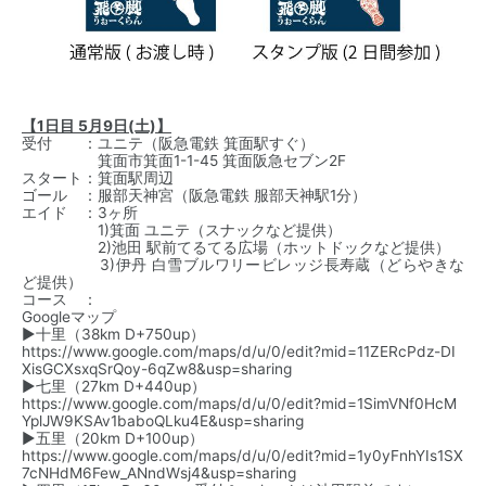
【1日目 5月9日(土)】
受付 ：
ユニテ
（阪急電鉄 箕面駅すぐ）
箕面市箕面1-1-45 箕面阪急セブン2F
スタート：箕面駅周辺
ゴール ：服部天神宮（阪急電鉄 服部天神駅1分）
エイド ：3ヶ所
1)箕面 ユニテ（スナックなど提供）
2)池田 駅前てるてる広場（ホットドックなど提供）
3)伊丹 白雪ブルワリービレッジ長寿蔵（どらやきな
ど提供）
コース ：
Googleマップ
▶︎十里（38km D+750up）
https://www.google.com/maps/d/u/0/edit?mid=11ZERcPdz-DI
XisGCXsxqSrQoy-6qZw8&usp=sharing
▶︎七里（27km D+440up）
https://www.google.com/maps/d/u/0/edit?mid=1SimVNf0HcM
YplJW9KSAv1baboQLku4E&usp=sharing
▶︎五里（20km D+100up）
https://www.google.com/maps/d/u/0/edit?mid=1y0yFnhYIs1SX
7cNHdM6Few_ANndWsj4&usp=sharing