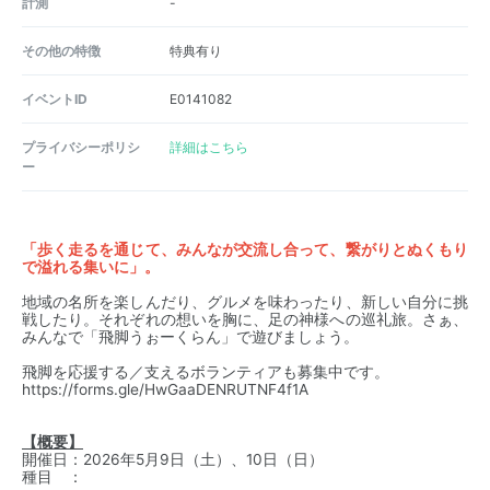
計測
-
その他の特徴
特典有り
イベントID
E0141082
プライバシーポリシ
詳細はこちら
ー
「歩く走るを通じて、みんなが交流し合って、繋がりとぬくもり
で溢れる集いに」。
地域の名所を楽しんだり、グルメを味わったり、新しい自分に挑
戦したり。それぞれの想いを胸に、足の神様への巡礼旅。さぁ、
みんなで「飛脚うぉーくらん」で遊びましょう。
飛脚を応援する／支えるボランティアも募集中です。
https://forms.gle/HwGaaDENRUTNF4f1A
【概要】
開催日：2026年5月9日（土）、10日（日）
種目 ：