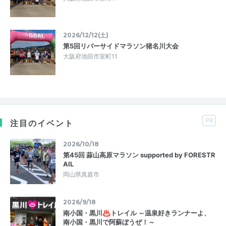
2026/12/12(土)
第5回リバーサイドマラソン猪名川大会
大阪府池田市室町11
PR
注目のイベント
2026/10/18
第45回 蒜山高原マラソン supported by FORESTR
AIL
岡山県真庭市
2026/9/18
南小国・黒川♨トレイル ～温泉好きランナーよ、
南小国・黒川で阿蘇ぼうぜ！～