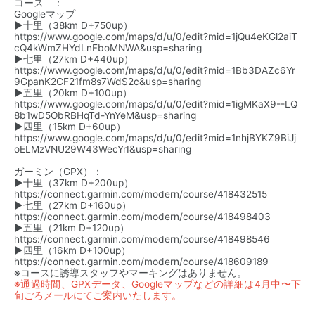
コース ：
Googleマップ
▶︎十里（38km D+750up）
https://www.google.com/maps/d/u/0/edit?mid=1jQu4eKGl2aiT
cQ4kWmZHYdLnFboMNWA&usp=sharing
▶︎七里（27km D+440up）
https://www.google.com/maps/d/u/0/edit?mid=1Bb3DAZc6Yr
9GpanK2CF21fm8s7WdS2c&usp=sharing
▶︎五里（20km D+100up）
https://www.google.com/maps/d/u/0/edit?mid=1igMKaX9--LQ
8b1wD5ObRBHqTd-YnYeM&usp=sharing
▶︎四里（15km D+60up）
https://www.google.com/maps/d/u/0/edit?mid=1nhjBYKZ9BiJj
oELMzVNU29W43WecYrI&usp=sharing
ガーミン（GPX）：
▶︎十里（37km D+200up）
https://connect.garmin.com/modern/course/418432515
▶︎七里（27km D+160up）
https://connect.garmin.com/modern/course/418498403
▶︎五里（21km D+120up）
https://connect.garmin.com/modern/course/418498546
▶︎四里（16km D+100up）
https://connect.garmin.com/modern/course/418609189
※コースに誘導スタッフやマーキングはありません。
※通過時間、GPXデータ、Googleマップなどの詳細は4月中〜下
旬ごろメールにてご案内いたします。