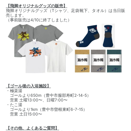
【飛脚オリジナルグッズの販売】
飛脚オリジナルグッズ（Tシャツ、足袋靴下、タオル）は当日販
売します。
（事前販売は4/10に終了しました）
【ゴール後の入浴施設】
・極楽湯
ゴールより650m（
豊中市服部寿町2-14-5
）
営業 土曜13:00〜、日曜7:00〜
・たこ湯
ゴールより1km（
豊中市曽根東町6-7-15
）
営業 土日15:00〜
【その他、よくあるご質問】