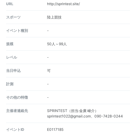
URL
http://sprintest.site/
スポーツ
陸上競技
イベント種別
-
規模
50人～99人
レベル
-
当日申込
可
計測
-
その他の特徴
-
主催者連絡先
SPRINTEST（担当:金廣 峻介）
sprintest1022@gmail.com、090-7428-0244
イベントID
E0117185