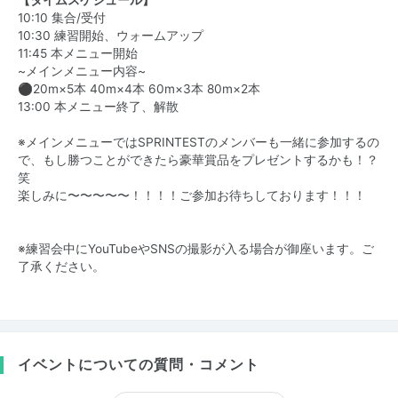
【タイムスケジュール】
10:10 集合/受付
10:30 練習開始、ウォームアップ
11:45 本メニュー開始
~メインメニュー内容~
⚫︎20m×5本 40m×4本 60m×3本 80m×2本
13:00 本メニュー終了、解散
※メインメニューではSPRINTESTのメンバーも一緒に参加するの
で、もし勝つことができたら豪華賞品をプレゼントするかも！？
笑
楽しみに〜〜〜〜〜！！！！ご参加お待ちしております！！！
※練習会中にYouTubeやSNSの撮影が入る場合が御座います。ご
了承ください。
イベントについての質問・コメント