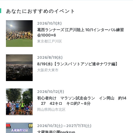
あなたにおすすめのイベント
2026/10/1(木)
葛西ランナーズ 江戸川陸上 10/1インターバル練習
会1000×6
東京都江戸川区
2026/8/19(水)
8/19(水)【ランスパ ソトアソビ連＠ナワテ編】
大阪府大東市
2026/10/12(月)
初心者向け マラソン試走会ラン イン岡山 約14
27 42キロ キロ約7～8分
岡山県岡山市北区
2026/10/3(土)～2027/7/31(土)
大蔵海岸公園parkrun