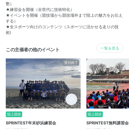
塾）
★練習会を開催（全世代に技術特化）
★イベントを開催（競技場から競技場外まで陸上の魅力をお伝え
する）
★全スポーツ向けのコンテンツ（スポーツに活かせる走りの技
術)
一覧を見る
この主催者の他のイベント
受付終了
陸上競技
陸上競技
SPRINTEST年末砂浜練習会
SPRINTEST無料講習会