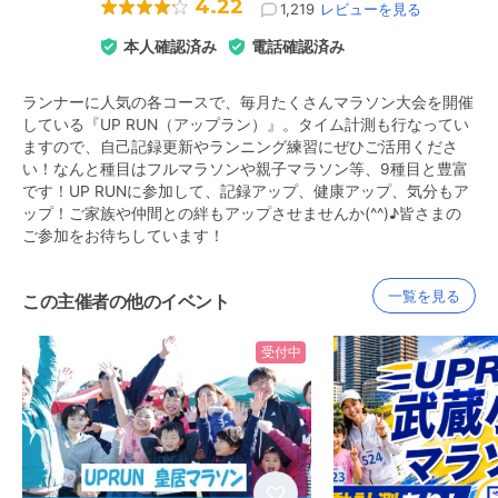
4.22
1,219
レビューを見る
本人確認済み
電話確認済み
ランナーに人気の各コースで、毎月たくさんマラソン大会を開催
している『UP RUN（アップラン）』。タイム計測も行なってい
ますので、自己記録更新やランニング練習にぜひご活用くださ
い！なんと種目はフルマラソンや親子マラソン等、9種目と豊富
です！UP RUNに参加して、記録アップ、健康アップ、気分もア
ップ！ご家族や仲間との絆もアップさせませんか(^^)♪皆さまの
ご参加をお待ちしています！
一覧を見る
この主催者の他のイベント
受付中