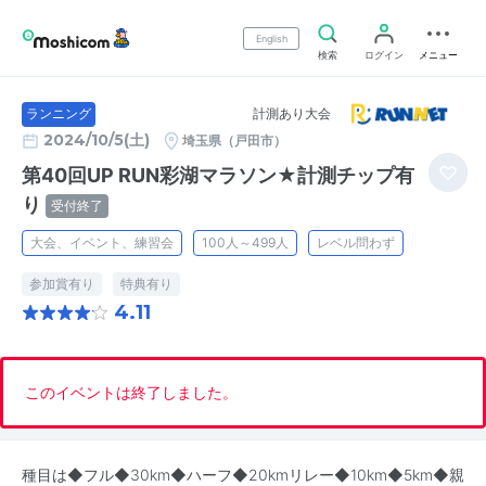
English
検索
ログイン
メニュー
計測あり大会
ランニング
2024/10/5(土)
埼玉県（戸田市）
第40回UP RUN彩湖マラソン★計測チップ有
り
受付終了
大会、イベント、練習会
100人～499人
レベル問わず
参加賞有り
特典有り
4.11
このイベントは終了しました。
種目は◆フル◆30km◆ハーフ◆20kmリレー◆10km◆5km◆親