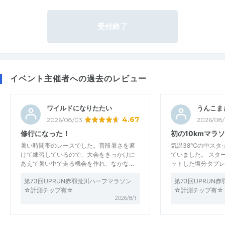
受付終了
イベント主催者への過去のレビュー
ワイルドになりたたい
うんこま
4.67
2026/08/03
2026/08
修行になった！
初の10kmマラ
暑い時間帯のレースでした。普段暑さを避
気温38℃の中スタ
けて練習しているので、大会をきっかけに
ていました。 スタ
あえて暑い中で走る機会を作れ、なかな…
ットした塩分タブレ
第73回UPRUN赤羽荒川ハーフマラソン
第73回UPRUN
☆計測チップ有☆
☆計測チップ有☆
2026/8/1