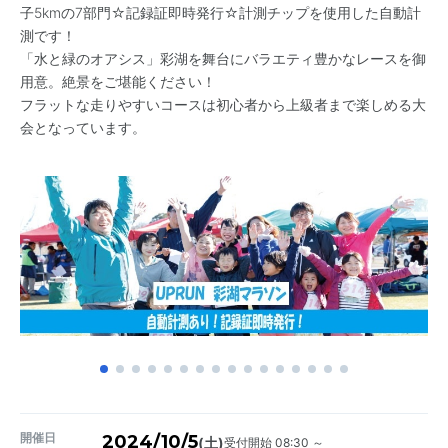
子5kmの7部門☆記録証即時発行☆計測チップを使用した自動計
測です！
「水と緑のオアシス」彩湖を舞台にバラエティ豊かなレースを御
用意。絶景をご堪能ください！
フラットな走りやすいコースは初心者から上級者まで楽しめる大
会となっています。
開催日
2024/10/5
受付開始 08:30 ～
(土)