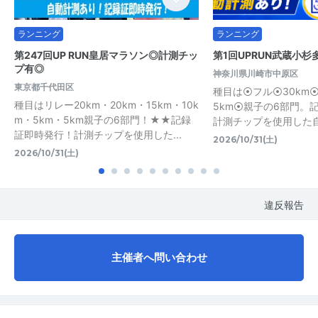
ランニング
ランニング
第247回UP RUN皇居マラソン◎計測チッ
第1回UPRUN武蔵小
プ有◎
神奈川県川崎市中原区
東京都千代田区
種目は⦿フル⦿30km⦿
種目はリレー20km・20km・15km・10k
5km⦿親子の6部門。
m・5km・5km親子の6部門！★★記録
計測チップを使用した
証即時発行！計測チップを使用した...
2026/10/31(土)
2026/10/31(土)
違反報告
主催者へ問い合わせ