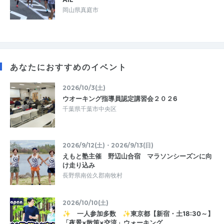
岡山県真庭市
あなたにおすすめのイベント
2026/10/3(土)
ウオーキング指導員認定講習会２０２6
千葉県千葉市中央区
2026/9/12(土)・2026/9/13(日)
えもと塾主催 野辺山合宿 マラソンシーズンに向
け走り込み
長野県南佐久郡南牧村
2026/10/10(土)
✨ 一人参加多数 ✨東京都【新宿・土18:30～】
「夜景×散策×交流」ウォーキング