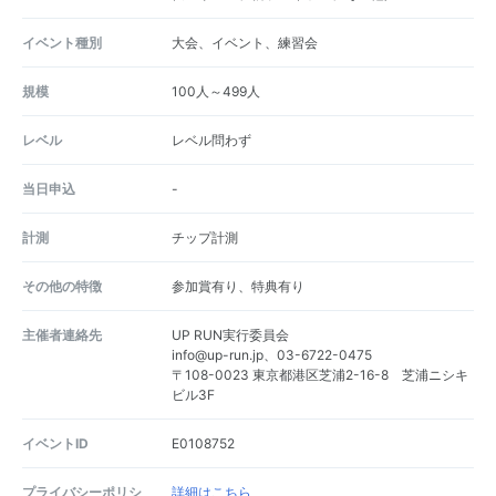
イベント種別
大会、イベント、練習会
規模
100人～499人
レベル
レベル問わず
当日申込
-
計測
チップ計測
その他の特徴
参加賞有り、特典有り
主催者連絡先
UP RUN実行委員会
info@up-run.jp、03-6722-0475
〒108-0023 東京都港区芝浦2-16-8 芝浦ニシキ
ビル3F
イベントID
E0108752
プライバシーポリシ
詳細はこちら