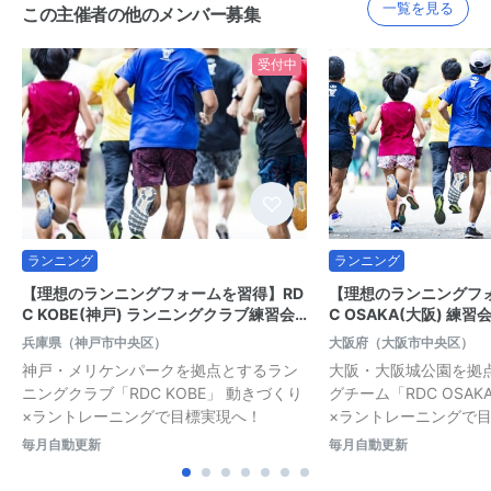
一覧を見る
この主催者の他のメンバー募集
受付中
ランニング
ランニング
【理想のランニングフォームを習得】RD
【理想のランニングフ
C KOBE(神戸) ランニングクラブ練習会…
C OSAKA(大阪) 練
兵庫県（神戸市中央区）
大阪府（大阪市中央区）
神戸・メリケンパークを拠点とするラン
大阪・大阪城公園を拠
ニングクラブ「RDC KOBE」 動きづくり
グチーム「RDC OSA
×ラントレーニングで目標実現へ！
×ラントレーニングで
毎月自動更新
毎月自動更新