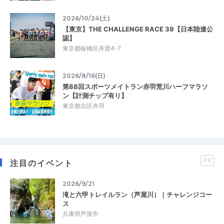
2026/10/24(土)
【東京】THE CHALLENGE RACE 39【日本陸連公
認】
東京都板橋区舟渡4-7
2026/8/16(日)
第88回スポーツメイトラン赤羽荒川ハーフマラソ
ン【計測チップ有り】
東京都北区赤羽
PR
注目のイベント
2026/9/21
滝と六甲トレイルラン（芦屋川）｜チャレンジコー
ス
兵庫県芦屋市