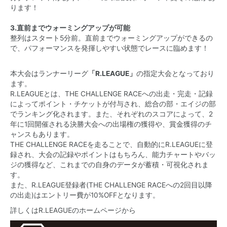
ります！
3.直前までウォーミングアップが可能
整列はスタート5分前。直前までウォーミングアップができるの
で、パフォーマンスを発揮しやすい状態でレースに臨めます！
本大会はランナーリーグ
「R.LEAGUE」
の指定大会となっており
ます。
R.LEAGUEとは、THE CHALLENGE RACEへの出走・完走・記録
によってポイント・チケットが付与され、総合の部・エイジの部
でランキング化されます。また、それぞれのスコアによって、2
年に1回開催される決勝大会への出場権の獲得や、賞金獲得のチ
ャンスもあります。
THE CHALLENGE RACEを走ることで、自動的にR.LEAGUEに登
録され、大会の記録やポイントはもちろん、能力チャートやバッ
ジの獲得など、これまでの自身のデータが蓄積・可視化されま
す。
また、R.LEAGUE登録者(THE CHALLENGE RACEへの2回目以降
の出走)はエントリー費が10%OFFとなります。
詳しくはR.LEAGUEのホームページから