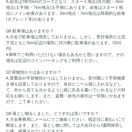
A.給水は1周10kmのコースとなり、スタート地点(河川側)・3km
地点(土手側)・7km地点(土手側)にあります。給食はスタート地
点にメイン給食があります。3km地点・7km地点は簡易的な給食
(タブレット等)があります。
Q6.駐車場はありますか？
A.大会で駐車場は用意しておりません。しかし、受付場所の上流
下流ともに1km近辺の場所に河川敷に駐車場があります。(500
円)
※満車でご利用いただけない場合もあるかと思いますので、その
場合は近辺のコインパーキングをご利用ください。
Q7.荷物預かりはありますか？
A.貴重品や手荷物預かりはしておりません。受付隣にて手荷物置
き場を設置しておりますので、各自ビニール袋に入れるなどし
て、外から見ても分かるように紙に氏名を書いていれるなどの対
応をお願いします。また、盗難・紛失の責任は一切負いかねます
ので、ご了承ください。
Q8.落とし物をしました。どうすれば良いですか？
A.大会事務局にメールにてご連絡ください。指定日に着払いにて
郵送します。また、落とし物に関しては大会日から1週間保管し
た後、破棄させていただきます。