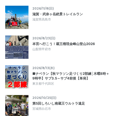
2026/11/8(日)
滋賀・武奈ヶ岳絶景トレイルラン
滋賀県高島市
2026/8/23(日)
本宮へ行こう！蔵王権現金峰山登山2026
山梨県甲府市
2026/8/13(木)
■ナベラン【秋マラソン足づくり2部練│木曜8時＋
9時半】サブ3.5～サブ4前後【単発】
東京都千代田区
2026/10/25(日)
第5回しろいし南蔵王ウルトラ遠足
宮城県白石市