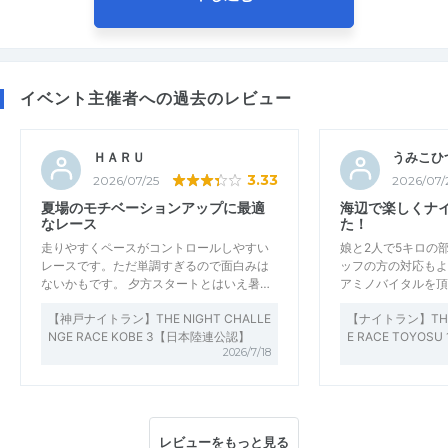
イベント主催者への過去のレビュー
ＨＡＲＵ
うみこひ
3.33
2026/07/25
2026/07/
夏場のモチベーションアップに最適
海辺で楽しくナ
なレース
た！
走りやすくペースがコントロールしやすい
娘と2人で5キロの
レースです。ただ単調すぎるので面白みは
ッフの方の対応もよ
ないかもです。 夕方スタートとはいえ暑…
アミノバイタルを頂
【神戸ナイトラン】THE NIGHT CHALLE
【ナイトラン】THE 
NGE RACE KOBE 3【日本陸連公認】
E RACE TOYO
2026/7/18
レビューをもっと見る