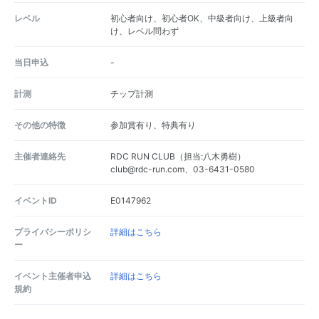
レベル
初心者向け、初心者OK、中級者向け、上級者向
け、レベル問わず
当日申込
-
計測
チップ計測
その他の特徴
参加賞有り、特典有り
主催者連絡先
RDC RUN CLUB（担当:八木勇樹）
club@rdc-run.com、03-6431-0580
イベントID
E0147962
プライバシーポリシ
詳細はこちら
ー
イベント主催者申込
詳細はこちら
規約