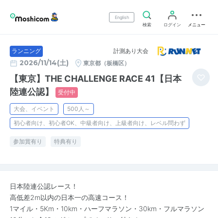
English
検索
ログイン
メニュー
計測あり大会
ランニング
2026/11/14(土)
東京都（板橋区）
【東京】THE CHALLENGE RACE 41【日本
陸連公認】
受付中
大会、イベント
500人～
初心者向け、初心者OK、中級者向け、上級者向け、レベル問わず
参加賞有り
特典有り
日本陸連公認レース！
高低差2m以内の日本一の高速コース！
1マイル・5Km・10km・ハーフマラソン・30km・フルマラソン