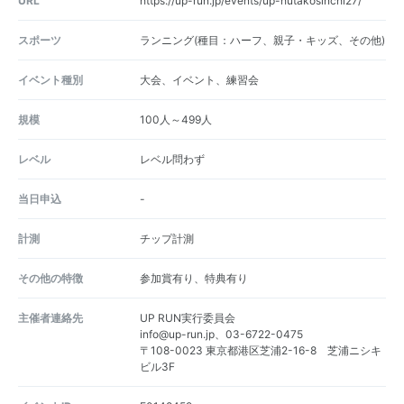
URL
https://up-run.jp/events/up-hutakosinchi27/
スポーツ
ランニング(種目：ハーフ、親子・キッズ、その他)
イベント種別
大会、イベント、練習会
規模
100人～499人
レベル
レベル問わず
当日申込
-
計測
チップ計測
その他の特徴
参加賞有り、特典有り
主催者連絡先
UP RUN実行委員会
info@up-run.jp、03-6722-0475
〒108-0023 東京都港区芝浦2-16-8 芝浦ニシキ
ビル3F