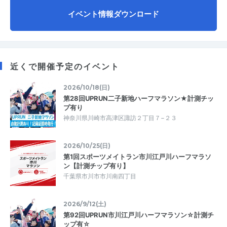
イベント情報ダウンロード
近くで開催予定のイベント
2026/10/18(日)
第28回UPRUN二子新地ハーフマラソン★計測チッ
プ有り
神奈川県川崎市高津区諏訪２丁目７−２３
2026/10/25(日)
第1回スポーツメイトラン市川江戸川ハーフマラソ
ン【計測チップ有り】
千葉県市川市市川南四丁目
2026/9/12(土)
第92回UPRUN市川江戸川ハーフマラソン☆計測チ
ップ有☆