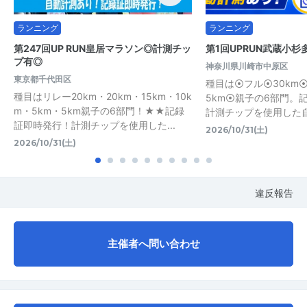
ランニング
ランニング
第247回UP RUN皇居マラソン◎計測チッ
第1回UPRUN武蔵小
プ有◎
神奈川県川崎市中原区
東京都千代田区
種目は⦿フル⦿30km⦿
種目はリレー20km・20km・15km・10k
5km⦿親子の6部門。
m・5km・5km親子の6部門！★★記録
計測チップを使用した
証即時発行！計測チップを使用した...
2026/10/31(土)
2026/10/31(土)
違反報告
主催者へ問い合わせ