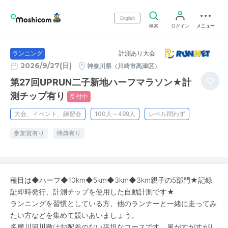
English
検索
ログイン
メニュー
計測あり大会
ランニング
2026/9/27(日)
神奈川県（川崎市高津区）
第27回UPRUN二子新地ハーフマラソン★計
測チップ有り
受付中
大会、イベント、練習会
100人～499人
レベル問わず
参加賞有り
特典有り
種目は◆ハーフ◆10km◆5km◆3km◆3km親子の5部門★記録
証即時発行、計測チップを使用した自動計測です★
ランニングを習慣としている方、他のランナーと一緒に走ってみ
たい方などを集めて競いあいましょう。
多摩川河川敷は勾配差のない平坦なコースです。風がすがすがし