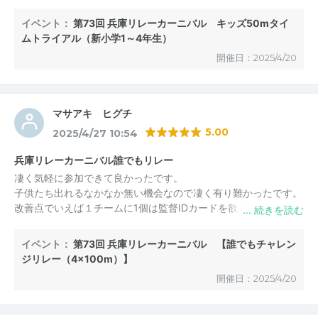
サブトラックでのアップから、会場の緊張感を感じる事ができて
有難い経験でした。
イベント：
第73回 兵庫リレーカーニバル キッズ50mタイ
ムトライアル（新小学1～4年生）
今年は４年生まで参加できるようになっており、昨年の声を聞い
開催日：2025/4/20
てくださっていて感謝します。
緊張もしていましたが、すごく楽しかった！来年もまた走りた
い！と次の目標を立てています。
マサアキ ヒグチ
温かい歓声の中、トラックで走れるなんて、貴重で素晴らしい経
5.00
2025/4/27 10:54
験ができました。
ありがとうございました。
兵庫リレーカーニバル誰でもリレー
凄く気軽に参加できて良かったです。
子供たち出れるなかなか無い機会なので凄く有り難かったです。
改善点でいえば１チームに1個は監督IDカードを欲しかったで
す。
今回は一名だけ大人が居たからサブトラに入って召集まで行けま
イベント：
第73回 兵庫リレーカーニバル 【誰でもチャレン
したが子供だけになるとちょっと厳しいかと思いました
ジリレー（4×100m）】
開催日：2025/4/20