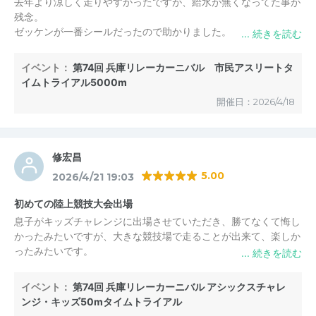
去年より涼しく走りやすかったですが、給水が無くなってた事が
残念。
ゼッケンが一番シールだったので助かりました。
イベント：
第74回 兵庫リレーカーニバル 市民アスリートタ
イムトライアル5000m
開催日：2026/4/18
修宏昌
5.00
2026/4/21 19:03
初めての陸上競技大会出場
息子がキッズチャレンジに出場させていただき、勝てなくて悔し
かったみたいですが、大きな競技場で走ることが出来て、楽しか
ったみたいです。
招集等も特に不満もなく、分かりやすく初めて陸上大会に出場す
る方も不安なく出場しやすい大会かなと思います。
イベント：
第74回 兵庫リレーカーニバル アシックスチャレ
今回初めて出場しましたが、このような主催をしていることを今
ンジ・キッズ50mタイムトライアル
まで知らなかったので、もっと大々的に広めてもらえたら、陸上