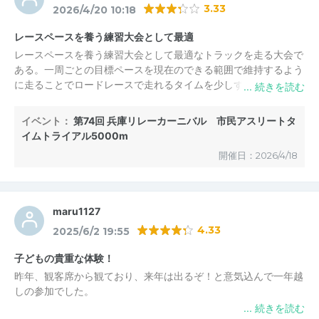
3.33
2026/4/20 10:18
レースペースを養う練習大会として最適
レースペースを養う練習大会として最適なトラックを走る大会で
ある。一周ごとの目標ペースを現在のできる範囲で維持するよう
に走ることでロードレースで走れるタイムを少しずつ向上させる
ことができて、また、本大会に参加していることでモチベーショ
ンも高く保つことができる。この大会は、記録会的な大会である
イベント：
第74回 兵庫リレーカーニバル 市民アスリートタ
が、何か記念になる参加賞などついているとベストである。
イムトライアル5000m
開催日：2026/4/18
maru1127
4.33
2025/6/2 19:55
子どもの貴重な体験！
昨年、観客席から観ており、来年は出るぞ！と意気込んで一年越
しの参加でした。