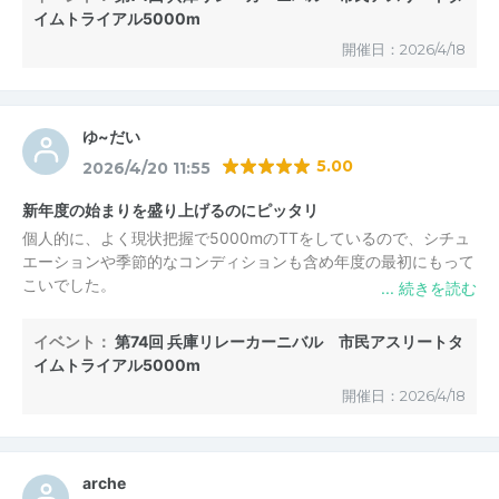
イムトライアル5000m
開催日：2026/4/18
ゆ~だい
5.00
2026/4/20 11:55
新年度の始まりを盛り上げるのにピッタリ
個人的に、よく現状把握で5000mのTTをしているので、シチュ
エーションや季節的なコンディションも含め年度の最初にもって
こいでした。
トラックを走れるのは勿論テンション上がりますし、非公認故に
厚底参加も可能な所がよかったです。
イベント：
第74回 兵庫リレーカーニバル 市民アスリートタ
メインはマラソンなのですが、5000mのタイムはかなり重要視
イムトライアル5000m
しているので、来年も必ず参加したいです。
開催日：2026/4/18
YouTubeで中継があるのも嬉しいですね。
終わったあとも、学生さんたちの頑張りを見ながらおうどん食べ
て楽しかったです。
arche