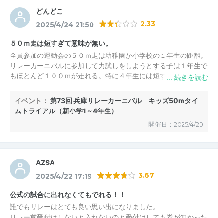
どんどこ
2.33
2025/4/24 21:50
５０ｍ走は短すぎて意味が無い。
全員参加の運動会の５０ｍ走は幼稚園か小学校の１年生の距離。
リレーカーニバルに参加して力試しをしようとする子は１年生で
もほとんど１００ｍが走れる。特に４年生には短すぎる。１００
ｍ走のタイムはその後の成長を確かめられるが５０ｍ走のタイム
は全くつながらないので走る意味がない。誰でも走れる距離との
イベント：
第73回 兵庫リレーカーニバル キッズ50mタイ
兵庫陸協のどこかの人集めの発想かと想像するがこれでは参加者
ムトライアル（新小学1～4年生）
は増えない。大人でもタイムの価値や成長具合が確認できる１０
開催日：2025/4/20
０ｍ走にすべきだと思う。それでこそチャレンジのしがいがあ
る。
AZSA
3.67
2025/4/22 17:19
公式の試合に出れなくてもでれる！！
誰でもリレーはとても良い思い出になりました。
リレー前受付けしないと入れないのと受付けしても券が無かった