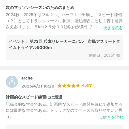
次のマラソンシーズンのためのまとめ
2024秋～2025冬はフル２つ、ハーフ１つ出場し、スピード練習
（？）としてトラックレースに参加。運動経験に乏しく苦手意識
さえあります。５km２５分００秒以内が条件で、私はクリアで
きるかな…と思いながらエントリーし、いざ走ってみたら何とか
クリアできました。来年も出ようかな？ただ定員が１２０人で、
イベント：
第73回 兵庫リレーカーニバル 市民アスリートタ
３月初旬にHPで案内されてすぐ枠が埋まってしまいます。早め
イムトライアル5000m
に！
開催日：2025/4/19
arche
4.67
2025/4/21 16:28
計画的なスピード練習には最適
記録会的な大会である。計画的なスピード練習を兼ねて参加する
には最適な大会である。トラックなのでペースも取りやすいと思
う。