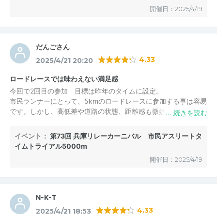
開催日：2025/4/19
だんごさん
4.33
2025/4/21 20:20
ロードレースでは味わえない満足感
今回で2回目の参加 目標は昨年のタイムに設定。
市民ランナーにとって、5kmのロードレースに参加する事は容易
です。しかし、高低差や道路の状態、距離感も微妙に影響して5
000mのタイムを知る事は困難です。
市民アスリートチャレンジは、公認のトラック&スタンドの声援
イベント：
第73回 兵庫リレーカーニバル 市民アスリートタ
の中の走れる事が後押しになって、昨年のタイムを10秒更新出来
イムトライアル5000m
た63歳のシニアランナーです。
開催日：2025/4/19
N-K-T
4.33
2025/4/21 18:53