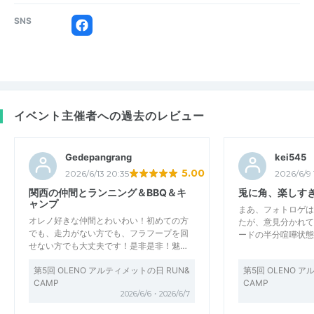
SNS
イベント主催者への過去のレビュー
Gedepangrang
kei545
5.00
2026/6/13 20:35
2026/6/9 
関西の仲間とランニング＆BBQ＆キ
兎に角、楽しす
ャンプ
まあ、フォトロゲは
オレノ好きな仲間とわいわい！初めての方
たが、意見分かれて
でも、走力がない方でも、フラフープを回
ードの半分喧嘩状態で
せない方でも大丈夫です！是非是非！魅…
第5回 OLENO アルティメットの日 RUN&
第5回 OLENO 
CAMP
CAMP
2026/6/6・2026/6/7