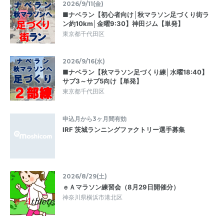
2026/9/11(金)
■ナベラン【初心者向け│秋マラソン足づくり街ラ
ン約10km│金曜9:30】神田ジム【単発】
東京都千代田区
2026/9/16(水)
■ナベラン【秋マラソン足づくり練│水曜18:40】
サブ3～サブ5向け【単発】
東京都千代田区
申込月から3ヶ月間有効
IRF 茨城ランニングファクトリー選手募集
2026/8/29(土)
ｅＡマラソン練習会（8月29日開催分）
神奈川県横浜市港北区