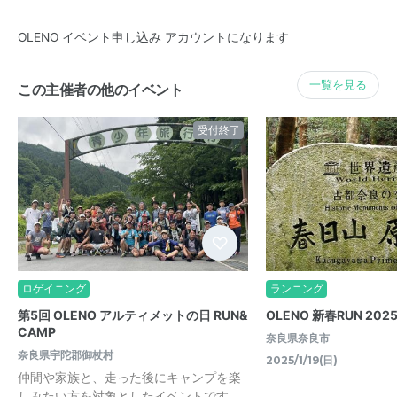
OLENO イベント申し込み アカウントになります
一覧を見る
この主催者の他のイベント
受付終了
ロゲイニング
ランニング
第5回 OLENO アルティメットの日 RUN&
OLENO 新春RUN 202
CAMP
奈良県奈良市
奈良県宇陀郡御杖村
2025/1/19(日)
仲間や家族と、走った後にキャンプを楽
しみたい方を対象としたイベントです。