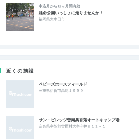
申込月から12ヶ月間有効
延命公園いっしょに走りませんか！
福岡県大牟田市
近くの施設
ペピーズホースフィールド
三重県伊賀市高尾１９９９
サン・ビレッジ曽爾奥香落オートキャンプ場
奈良県宇陀郡曽爾村大字今井９１１－１