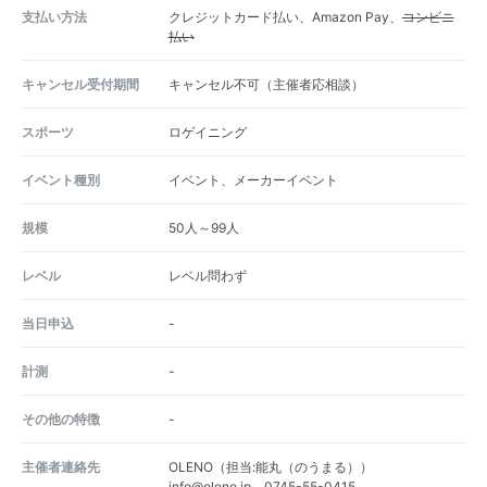
支払い方法
クレジットカード払い、Amazon Pay、
コンビニ
払い
キャンセル受付期間
キャンセル不可（主催者応相談）
スポーツ
ロゲイニング
イベント種別
イベント、メーカーイベント
規模
50人～99人
レベル
レベル問わず
当日申込
-
計測
-
その他の特徴
-
主催者連絡先
OLENO（担当:能丸（のうまる））
info@oleno.jp、0745-55-0415