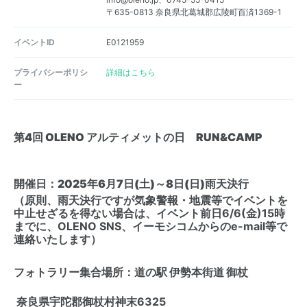
〒635-0813 奈良県北葛城郡広陵町百済1369-1
イベントID
E0121959
プライバシーポリシ
詳細はこちら
ー
第4回 OLENO アルティメットの日 RUN&CAMP
開催日：2025年6月7日(土)～8日(日)雨天決行
（原則、雨天決行ですが気象警報・地震等でイベントを
中止せざるを得ない場合は、イベント前日6/6(金)15時
までに、OLENO SNS、イーモシコムからのe-mail等で
連絡いたします）
フォトラリー集合場所：道の駅 伊勢本街道 御杖
奈良県宇陀郡御杖村神末6325