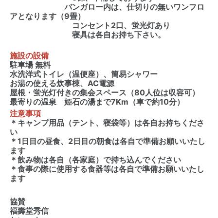
バンガロー内は、仕切りの無いワンフロ
アとなります（9畳）
コンセント2口、蛍光灯あり
寝具は各自お持ち下さい。
施設の設備
駐車場 無料
水洗洋式トイレ（温便座）、簡易シャワー
お湯の使える炊事棟、AC電源
屋根・蛍光灯付きの集会スペース（80人位は収容可）
最寄りの温泉 姫石の湯まで7Km（車で約10分）
注意事項
＊キャンプ用品（テント、寝袋等）は各自お持ちくださ
い
＊1日目の昼食、2日目の朝食は各自で準備お願いいたし
ます
＊飲み物は各自（各家庭）で持ち込んでください
＊食事の際に使用する食器等は各自で準備お願いいたし
ます
協賛
福壽堂秀信