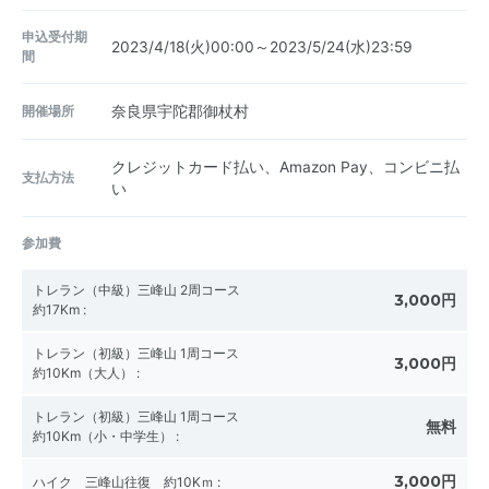
申込受付期
2023/4/18(火)00:00～2023/5/24(水)23:59
間
開催場所
奈良県宇陀郡御杖村
クレジットカード払い、Amazon Pay、コンビニ払
支払方法
い
参加費
トレラン（中級）三峰山 2周コース
3,000円
約17Km
:
トレラン（初級）三峰山 1周コース
3,000円
約10Km（大人）
:
トレラン（初級）三峰山 1周コース
無料
約10Km（小・中学生）
:
3,000円
ハイク 三峰山往復 約10Kｍ
: