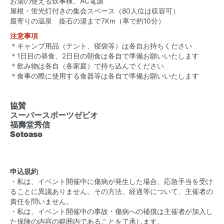
お湯の使える炊事棟、AC電源
屋根・蛍光灯付きの集会スペース（80人位は収容可）
最寄りの温泉 姫石の湯まで7Km（車で約10分）
注意事項
＊キャンプ用品（テント、寝袋等）は各自お持ちください
＊1日目の昼食、2日目の朝食は各自で準備お願いいたします
＊飲み物は各自（各家庭）で持ち込んでください
＊食事の際に使用する食器等は各自で準備お願いいたします
協賛
スーパースポーツゼビオ
福壽堂秀信
Sotoaso
申込規約
・私は、イベント開催中に傷病が発生した場合、応急手当を受け
ることに異議ありません。その方法、経過等について、主催者の
責任を問いません。
・私は、イベント開催中の事故・傷病への補償は主催者が加入し
た保険の内容の範囲内であることを了承します。