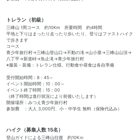
トレラン（初級）
三峰山 1周コース 約10Km 所要時間 約4時間
平地と下りはまったり走ったり歩いたり、登りはファストハイク
で歩きます
コース
青少年旅行村→三峰山登山口→不動の滝→山小屋→三峰山山頂→
八丁平→新道峠→魚止滝→青少年旅行村
※服装・装備：トレラン仕様。行動食や昼食は各自準備
受付開始時間：8：45～
イベント開始時間：10：00～
イベント終了時間：15：00
（終了時間は進行状況により前後いたします）
開催場所：みつえ青少年旅行村
参加費 ：大人 3,000円、小・中学生 無料（保険代込み）
ハイク（募集人数 15名）
登山ガイドによる三峰山往復 約10Kｍ