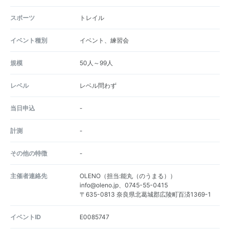
スポーツ
トレイル
イベント種別
イベント、練習会
規模
50人～99人
レベル
レベル問わず
当日申込
-
計測
-
その他の特徴
-
主催者連絡先
OLENO（担当:能丸（のうまる））
info@oleno.jp、0745-55-0415
〒635-0813 奈良県北葛城郡広陵町百済1369-1
イベントID
E0085747