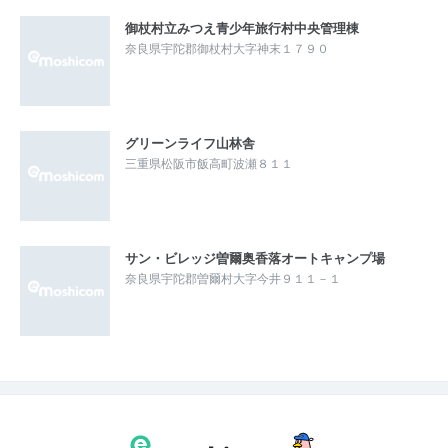
御杖村立みつえ青少年旅行村中央管理棟
奈良県宇陀郡御杖村大字神末１７９０
グリーンライフ山林舎
三重県松阪市飯高町波瀬８１１
サン・ビレッジ曽爾奥香落オートキャンプ場
奈良県宇陀郡曽爾村大字今井９１１－１