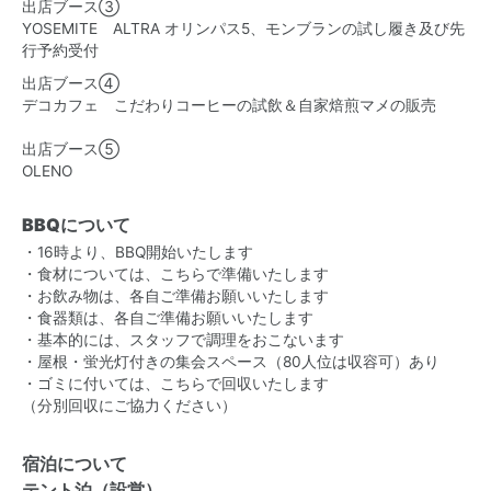
出店ブース③
YOSEMITE ALTRA オリンパス5、モンブランの試し履き及び先
行予約受付
出店ブース④
デコカフェ こだわりコーヒーの試飲＆自家焙煎マメの販売
出店ブース⑤
OLENO
BBQについて
・16時より、BBQ開始いたします
・食材については、こちらで準備いたします
・お飲み物は、各自ご準備お願いいたします
・食器類は、各自ご準備お願いいたします
・基本的には、スタッフで調理をおこないます
・屋根・蛍光灯付きの集会スペース（80人位は収容可）あり
・ゴミに付いては、こちらで回収いたします
（分別回収にご協力ください）
宿泊について
テント泊（設営）