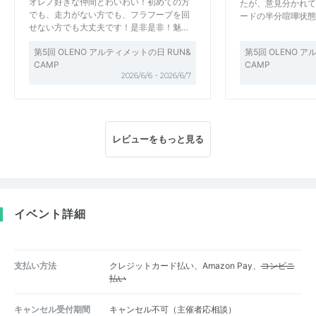
オレノ好きな仲間とわいわい！初めての方
たが、意見分かれて
でも、走力がない方でも、フラフープを回
ードの半分喧嘩状態で
せない方でも大丈夫です！是非是非！魅…
第5回 OLENO アルティメットの日 RUN&
第5回 OLENO 
CAMP
CAMP
2026/6/6・2026/6/7
レビューをもっと見る
イベント詳細
支払い方法
クレジットカード払い、Amazon Pay、
コンビニ
払い
キャンセル受付期間
キャンセル不可（主催者応相談）