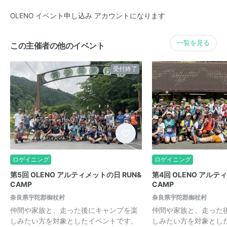
OLENO イベント申し込み アカウントになります
一覧を見る
この主催者の他のイベント
受付終了
ロゲイニング
ロゲイニング
第5回 OLENO アルティメットの日 RUN&
第4回 OLENO アルテ
CAMP
CAMP
奈良県宇陀郡御杖村
奈良県宇陀郡御杖村
仲間や家族と、走った後にキャンプを楽
仲間や家族と、走った
しみたい方を対象としたイベントです。
しみたい方を対象とし