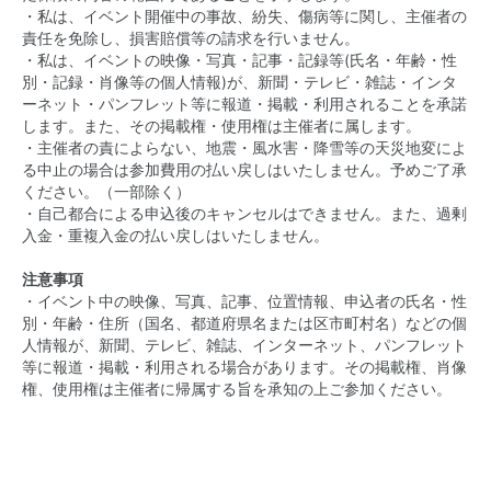
・私は、イベント開催中の事故、紛失、傷病等に関し、主催者の
責任を免除し、損害賠償等の請求を行いません。
・私は、イベントの映像・写真・記事・記録等(氏名・年齢・性
別・記録・肖像等の個人情報)が、新聞・テレビ・雑誌・インタ
ーネット・パンフレット等に報道・掲載・利用されることを承諾
します。また、その掲載権・使用権は主催者に属します。
・主催者の責によらない、地震・風水害・降雪等の天災地変によ
る中止の場合は参加費用の払い戻しはいたしません。予めご了承
ください。（一部除く）
・自己都合による申込後のキャンセルはできません。また、過剰
入金・重複入金の払い戻しはいたしません。
注意事項
・イベント中の映像、写真、記事、位置情報、申込者の氏名・性
別・年齢・住所（国名、都道府県名または区市町村名）などの個
人情報が、新聞、テレビ、雑誌、インターネット、パンフレット
等に報道・掲載・利用される場合があります。その掲載権、肖像
権、使用権は主催者に帰属する旨を承知の上ご参加ください。