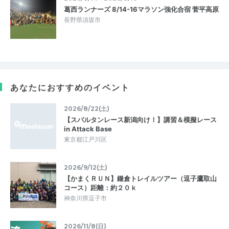
葛西ランナーズ 8/14-16マラソン強化合宿 菅平高原
長野県須坂市
あなたにおすすめのイベント
2026/8/22(土)
【スパルタンレース新潟向け！】講習＆模擬レース
in Attack Base
東京都江戸川区
2026/9/12(土)
【かまくＲＵＮ】鎌倉トレイルツアー（逗子鷹取山
コース）距離：約２０ｋ
神奈川県逗子市
2026/11/8(日)