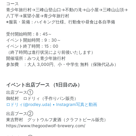
コース
青少年旅行村→三峰山登山口→不動の滝→山小屋→三峰山山頂→
八丁平→展望小屋→青少年旅行村
※服装・装備：ハイキング仕様。行動食や昼食は各自準備
受付開始時間：8：45～
イベント開始時間：9：30～
イベント終了時間：15：00
（終了時間は進行状況により前後いたします）
開催場所：みつえ青少年旅行村
参加費 ：大人 3,000円、小・中学生 無料（保険代込み）
イベント出店ブース （1日目のみ）
出店ブース①
御杖村 ロドリィ（手作りパン販売）
ロドリィ(@rodley.uda) • Instagram写真と動画
出店ブース②
東吉野村 グットウルフ麦酒（クラフトビール販売）
https://www.thegoodwolf-brewery.com/