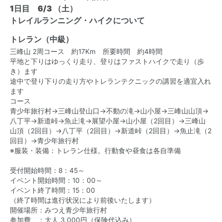
1日目 6/3 （土）
トレイルランニング・ハイクについて
トレラン（中級）
三峰山 2周コース 約17Km 所要時間 約4時間
平地と下りはゆっくり走り、登りはファストハイクで走り（歩
き）ます
途中で登り下りの走り方やトレランテクニックの講習を適宜入れ
ます
コース
青少年旅行村→三峰山登山口→不動の滝→山小屋→三峰山山頂→
八丁平→新道峠→魚止滝→展望小屋→山小屋（2回目）→三峰山
山頂（2回目）→八丁平（2回目）→新道峠（2回目）→魚止滝（2
回目）→青少年旅行村
※服装・装備：トレラン仕様。行動食や昼食は各自準備
受付開始時間：8：45～
イベント開始時間：10：00～
イベント終了時間：15：00
（終了時間は進行状況により前後いたします）
開催場所：みつえ青少年旅行村
参加費 ：大人 3,000円（保険代込み）