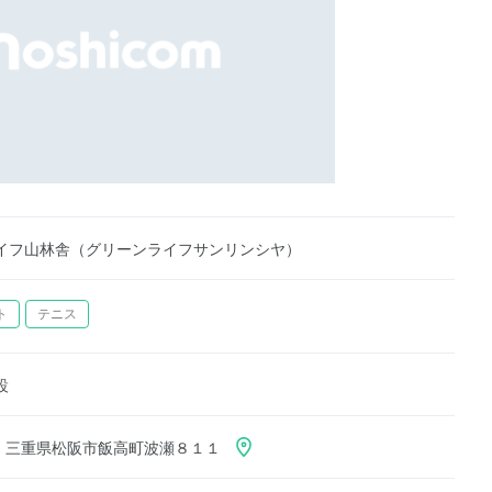
イフ山林舎（グリーンライフサンリンシヤ）
ト
テニス
設
725 三重県松阪市飯高町波瀬８１１