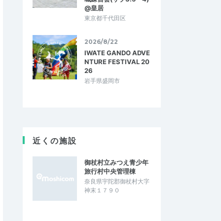
@皇居
東京都千代田区
2026/8/22
IWATE GANDO ADVE
NTURE FESTIVAL 20
26
岩手県盛岡市
近くの施設
御杖村立みつえ青少年
旅行村中央管理棟
奈良県宇陀郡御杖村大字
神末１７９０