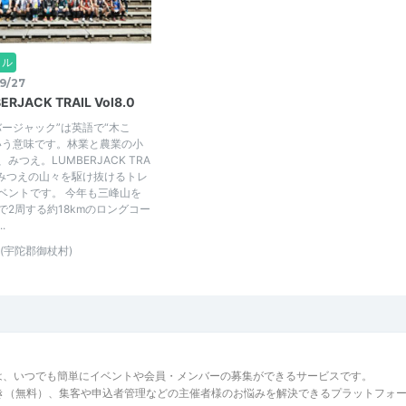
イル
9/27
ERJACK TRAIL Vol8.0
バージャック”は英語で“木こ
いう意味です。林業と農業の小
みつえ。LUMBERJACK TRA
、みつえの山々を駆け抜けるトレ
ベントです。 今年も三峰山を
で2周する約18kmのロングコー
.
(宇陀郡御杖村)
は、いつでも簡単にイベントや会員・メンバーの募集ができるサービスです。
でき（無料）、集客や申込者管理などの主催者様のお悩みを解決できるプラットフォ