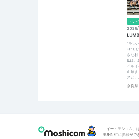
トレ
2026/
LUMB
“ラン
り”と
さな村、
ILは
イルイ
山頂ま
スと、..
奈良県
「イー・モシコム」
RUNNETに掲載が