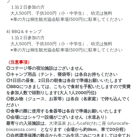
プ
１泊２日参加の方
大人500円、子供300円（小・中学生）、幼児は無料
※車の方は桐生観光協会駐車場(500円)に駐車してください
4) BBQ＆キャンプ
１泊２日参加の方
大人500円、子供300円（小・中学生）、幼児は無料
※車の方は桐生観光協会駐車場(500円)に駐車してください
（注意事項）
◎コテージ等の宿泊施設はございません
◎キャンプ用品（テント、寝袋等）は各自お持ちください
◎1日目の昼食、2日目の朝食は各自で準備お願いいたします
◎BBQにつきましては、こちらで食材を手配いたしますので実費
を参加人数で頭割りします(大人 1人2000円位)
◎飲み物（ジュース、お茶等）は各自（各家庭）で持ち込んでく
ださい
◎食事の際に使用する食器等は各自で準備お願いいたします
◎会場にはシャワー設備がございません（水道あり）
最寄りの入浴施設は、
大津温泉 おふろcaféびわこ座 (ofurocafe-
biwakoza.com)
となります（会場から約9km、車で20分程）
◎自然環境保護の観点から生ごみ生活ごみにつきましては全てお