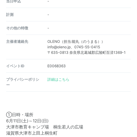
当日申込
-
計測
-
その他の特徴
-
主催者連絡先
OLENO（担当:能丸（のうまる））
info@oleno.jp、0745-55-0415
〒635-0813 奈良県北葛城郡広陵町百済1369-1
イベントID
E0068363
プライバシーポリシ
詳細はこちら
ー
①日時・場所
6月11日(土)～12日(日)
大津市教育キャンプ場 桐生若人の広場
滋賀県大津市上田上桐生町