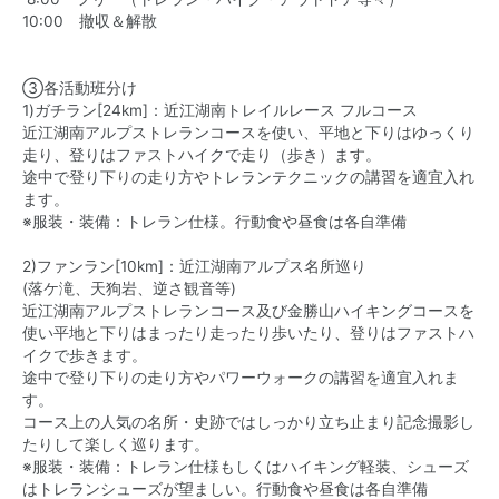
10:00 撤収＆解散
③各活動班分け
1)ガチラン[24km]：近江湖南トレイルレース フルコース
近江湖南アルプストレランコースを使い、平地と下りはゆっくり
走り、登りはファストハイクで走り（歩き）ます。
途中で登り下りの走り方やトレランテクニックの講習を適宜入れ
ます。
※服装・装備：トレラン仕様。行動食や昼食は各自準備
2)ファンラン[10km]：近江湖南アルプス名所巡り
(落ケ滝、天狗岩、逆さ観音等)
近江湖南アルプストレランコース及び金勝山ハイキングコースを
使い平地と下りはまったり走ったり歩いたり、登りはファストハ
イクで歩きます。
途中で登り下りの走り方やパワーウォークの講習を適宜入れま
す。
コース上の人気の名所・史跡ではしっかり立ち止まり記念撮影し
たりして楽しく巡ります。
※服装・装備：トレラン仕様もしくはハイキング軽装、シューズ
はトレランシューズが望ましい。行動食や昼食は各自準備