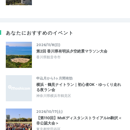
あなたにおすすめのイベント
2026/11/8(日)
第2回 香川県有明浜夕空絶景マラソン大会
香川県観音寺市
申込月から1ヶ月間有効
横浜・鶴見ナイトラン｜初心者OK・ゆっくり走れ
る夜ラン会
神奈川県横浜市鶴見区
2026/10/17(土)
【第110回】MxKディスタンストライアルin駒沢＜
非公認大会＞
東京都世田谷区