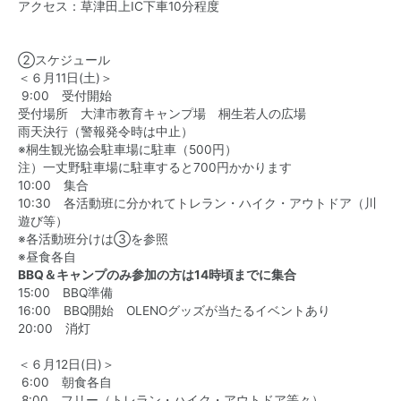
アクセス：草津田上IC下車10分程度
②スケジュール
＜６月11日(土)＞
9:00 受付開始
受付場所 大津市教育キャンプ場 桐生若人の広場
雨天決行（警報発令時は中止）
※桐生観光協会駐車場に駐車（500円）
注）一丈野駐車場に駐車すると700円かかります
10:00 集合
10:30 各活動班に分かれてトレラン・ハイク・アウトドア（川
遊び等）
※各活動班分けは③を参照
※昼食各自
BBQ＆キャンプのみ参加の方は14時頃までに集合
15:00 BBQ準備
16:00 BBQ開始 OLENOグッズが当たるイベントあり
20:00 消灯
＜６月12日(日)＞
6:00 朝食各自
8:00 フリー（トレラン・ハイク・アウトドア等々）