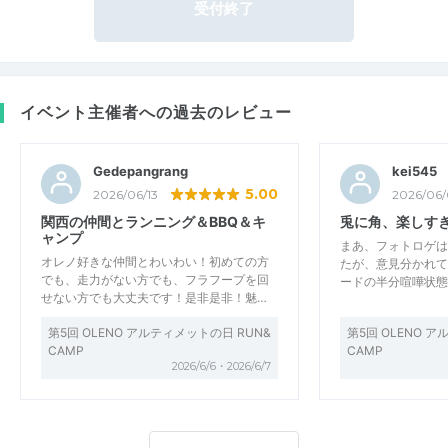
受付終了
イベント主催者への過去のレビュー
Gedepangrang
kei545
5.00
2026/06/13
2026/06/
関西の仲間とランニング＆BBQ＆キ
兎に角、楽しす
ャンプ
まあ、フォトロゲは
オレノ好きな仲間とわいわい！初めての方
たが、意見分かれて
でも、走力がない方でも、フラフープを回
ードの半分喧嘩状態で
せない方でも大丈夫です！是非是非！魅…
第5回 OLENO アルティメットの日 RUN&
第5回 OLENO 
CAMP
CAMP
2026/6/6・2026/6/7