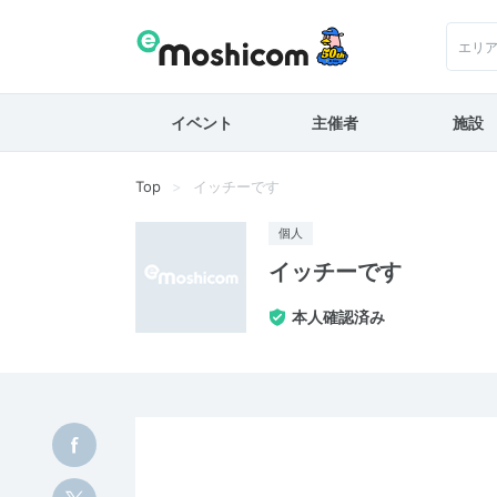
エリ
イベント
主催者
施設
Top
イッチーです
個人
イッチーです
本人確認済み