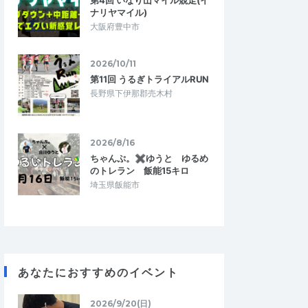
第4回 いなり山マイル競走(イ
ナリヤマイル)
大阪府豊中市
2026/10/11
第11回 うるぎトライアルRUN
長野県下伊那郡売木村
2026/8/16
ちゃんぷ。✖ゆうと ゆるめ
のトレラン 飯能15キロ
埼玉県飯能市
あなたにおすすめのイベント
2026/9/20(日)