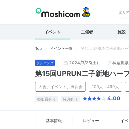
エリ
イベント
主催者
施設
Top
イベント一覧
第15回UPRUN二子新地ハ
2024/3/23(土)
神奈川県
ランニング
第15回UPRUN二子新地ハ
大会、イベント、練習会
100人～499人
4.00
参加賞有り
特典有り
基本情報
レビュー
イベ