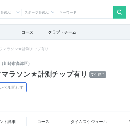
アを選ぶ
スポーツを選ぶ
コース
クラブ・チーム
ーフマラソン★計測チップ有り
（川崎市高津区）
ーフマラソン★計測チップ有り
受付終了
レベル問わず
ント詳細
コース
タイム
スケジュール