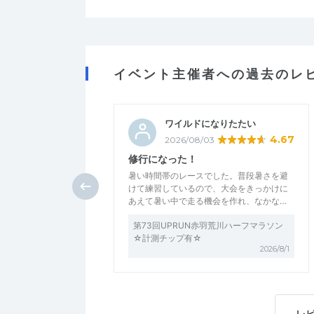
イベント主催者への過去のレ
ワイルドになりたたい
4.67
2026/08/03
修行になった！
暑い時間帯のレースでした。普段暑さを避
けて練習しているので、大会をきっかけに
あえて暑い中で走る機会を作れ、なかな…
第73回UPRUN赤羽荒川ハーフマラソン
☆計測チップ有☆
2026/8/1
レ