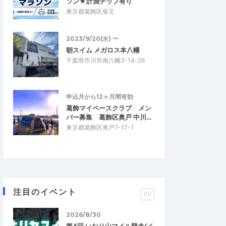
ソン★計測チップ有り
東京都葛飾区柴又
2023/9/20(水) 〜
朝スイム メガロス本八幡
千葉県市川市南八幡3-14-26
申込月から12ヶ月間有効
葛飾マイペースクラブ メン
バー募集 葛飾区奥戸 中川…
東京都葛飾区奥戸7-17-1
注目のイベント
PR
2026/8/30