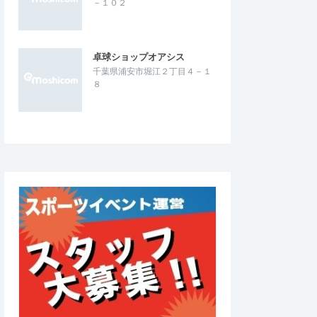
－１０２
卓球ショップオアシス
千葉県浦安市堀江２丁目４－１
８