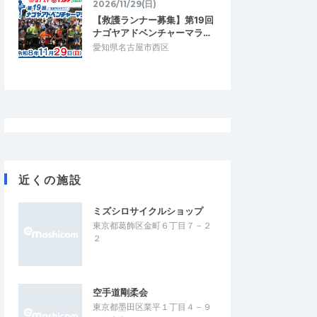
2026/11/29(日)
【救護ランナー募集】第19回
ナゴヤアドベンチャーマラ…
愛知県名古屋市西区
ら
たもちん
4.67
3.33
5
2026/07/14
ング
目標大会に向けてのポイント練習に‼︎
、安心して走れまし
河川敷の往復コースで、給水所の設置もあ
近くの施設
い日でしたが、暑さに慣
り、ペース走で走るにはちょうどいい。ま
になりました。
た、参加ランナーとすれ違い時に声を掛…
ミズシロサイクルショップ
東京都葛飾区金町６丁目７－２
N皇居マラソン◎計測タ
第90回UPRUN市川江戸川ハーフマラソ
２
ン☆計測チップ有☆
2026/7/20
2026/7/11
空手道剛柔会
東京都墨田区業平１丁目４－９