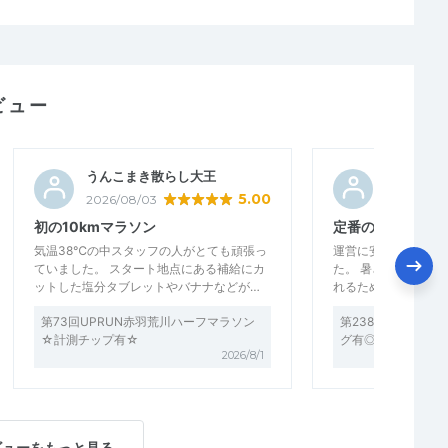
ビュー
うんこまき散らし大王
むらたむ
5.00
2026/08/03
2026/07/2
初の10kmマラソン
定番の皇居ランニ
気温38℃の中スタッフの人がとても頑張っ
運営に安定感があり
ていました。 スタート地点にある補給にカ
た。 暑さのきびし
ットした塩分タブレットやバナナなどが…
れるためのいい練習
第73回UPRUN赤羽荒川ハーフマラソン
第238回UP RU
☆計測チップ有☆
グ有◎
2026/8/1
ビューをもっと見る