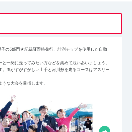
km親子の5部門★記録証即時発行、計測チップを使用した自動
ーと一緒に走ってみたい方などを集めて競いあいましょう。
す。風がすがすがしい土手と河川敷を走るコースはアスリー
ような大会を目指します。