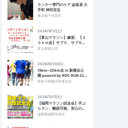
ランナー専門のケア @皇居 大
手町 神田至近
東京都千代田区
2026/9/12(土)
【富山マラソン】練習、【３
０ｋｍ走】サブ５、サブ６…
富山県富山市
2026/8/30(日)
15km~20km走 in 新横浜公
園 powerd by RDC RUN CL…
神奈川県横浜市港北区
2026/10/3(土)
【福岡マラソン試走会】手ぶ
らラン、離脱可能、安心の…
福岡県福岡市西区