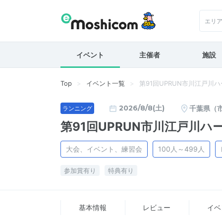
エリ
イベント
主催者
施設
Top
イベント一覧
第91回UPRUN市川江戸
2026/8/8(土)
千葉県（
ランニング
第91回UPRUN市川江戸川
大会、イベント、練習会
100人～499人
参加賞有り
特典有り
基本情報
レビュー
イベ