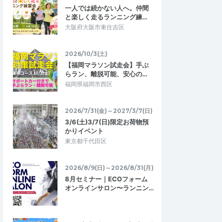
一人では続かない人へ。仲間
と楽しく走るランニング練…
大阪府大阪市東住吉区
2026/10/3(土)
【福岡マラソン試走会】手ぶ
らラン、離脱可能、安心の…
福岡県福岡市西区
2026/7/31(金)～2027/3/7(日)
3/6(土)3/7(日)限定お荷物預
かりイベント
東京都千代田区
2026/8/9(日)～2026/8/31(月)
8月セミナー｜ECOフォーム
オンラインサロン〜ランニン…
ら
たもちん