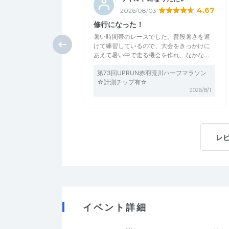
4.67
2026/08/03
修行になった！
暑い時間帯のレースでした。普段暑さを避
けて練習しているので、大会をきっかけに
あえて暑い中で走る機会を作れ、なかな…
第73回UPRUN赤羽荒川ハーフマラソン
☆計測チップ有☆
2026/8/1
レ
イベント詳細