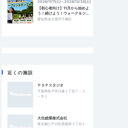
2026/11/7(土)～2026/12/26(土)
4.67
3.33
5
2026/07/14
【初心者向け】11月から始めよ
う！続けよう！ウォーク＆ジ…
ング
目標大会に向けてのポイント練習に‼︎
愛知県名古屋市千種区
、安心して走れまし
河川敷の往復コースで、給水所の設置もあ
い日でしたが、暑さに慣
り、ペース走で走るにはちょうどいい。ま
になりました。
た、参加ランナーとすれ違い時に声を掛…
N皇居マラソン◎計測タ
第90回UPRUN市川江戸川ハーフマラソ
ン☆計測チップ有☆
2026/7/20
2026/7/11
近くの施設
ＰＯＰスタジオ
千葉県松戸市日暮１丁目７－２
－Ｂ１
大生総業株式会社
東京都江戸川区西葛西３丁目１