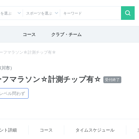
アを選ぶ
スポーツを選ぶ
コース
クラブ・チーム
川ハーフマラソン☆計測チップ有☆
市川市）
ハーフマラソン☆計測チップ有☆
受付終了
レベル問わず
ント詳細
コース
タイム
スケジュール