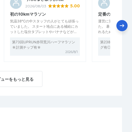
5.00
2026/08/03
2026/07/2
初の10kmマラソン
定番の皇居ランニ
気温38℃の中スタッフの人がとても頑張っ
運営に安定感があり
ていました。 スタート地点にある補給にカ
た。 暑さのきびし
ットした塩分タブレットやバナナなどが…
れるためのいい練習
第73回UPRUN赤羽荒川ハーフマラソン
第238回UP RU
☆計測チップ有☆
グ有◎
2026/8/1
ビューをもっと見る