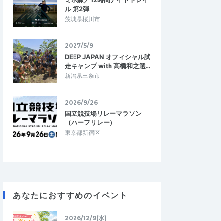
ミホ練／12時間ナイトトレイ
ル 第2弾
茨城県桜川市
2027/5/9
DEEP JAPAN オフィシャル試
走キャンプ with 高橋和之選…
新潟県三条市
2026/9/26
国立競技場リレーマラソン
（ハーフリレー）
東京都新宿区
あなたにおすすめのイベント
2026/12/9(水)