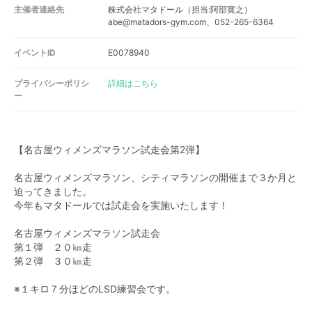
主催者連絡先
株式会社マタドール（担当:阿部寛之）
abe@matadors-gym.com、052-265-6364
イベントID
E0078940
プライバシーポリシ
詳細はこちら
ー
【名古屋ウィメンズマラソン試走会第2弾】
名古屋ウィメンズマラソン、シティマラソンの開催まで３か月と
迫ってきました。
今年もマタドールでは試走会を実施いたします！
名古屋ウィメンズマラソン試走会
第１弾 ２０㎞走
第２弾 ３０㎞走
※１キロ７分ほどのLSD練習会です。