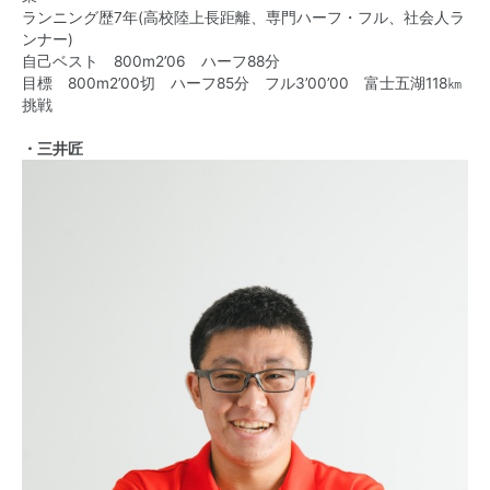
ランニング歴7年(高校陸上長距離、専門ハーフ・フル、社会人ラ
ンナー)
自己ベスト 800m2’06 ハーフ88分
目標 800m2’00切 ハーフ85分 フル3’00’00 富士五湖118㎞
挑戦
・三井匠