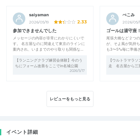
saiyaman
ぺこみ
2.33
2026/05/19
2026/05/
参加できませんでした
ゴールは湯守座
メッセージの内容が非常にわかりにくいで
尾張大橋など２つの
す。 名古屋なのに間違えて東京のラインに
が、そよ風が気持ち
案内され、いままでのやり取りも関係な…
も3〜5㌔毎に準備
【ランニングクラブ練習会体験】今のう
【ウルトラマラソ
ちにフォーム改善をここでin名城公園
走 名古屋から三
2026/5/17
レビューをもっと見る
イベント詳細