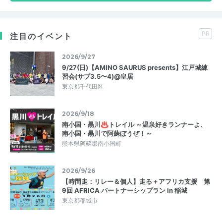
PR
注目のイベント
2026/9/27
9/27(日)【AMINO SAURUS presents】江戸城練
習会(サブ3.5〜4)@皇居
東京都千代田区
2026/9/18
南小国・黒川♨トレイル ～温泉好きランナーよ、
南小国・黒川で阿蘇ぼうぜ！～
熊本県阿蘇郡南小国町
2026/9/26
【時間走：リレー＆個人】走る＋アフリカ支援 第
9回 AFRICA パートナーシップラン in 稲城
東京都稲城市