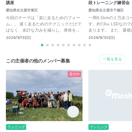
講座
段トレーニング練習会
愛知県名古屋市東区
愛知県名古屋市千種区
今回のテーマは「楽に走るためのフォー
一周6.5kmの１万歩
ム」。 速く走るためのテクニックだけで
す。約13㎞ LSDなの
はなく、余計な力みを減らし、身体を…
走ります。 また、最後に
2026/9/13(日)
2026/8/30(日)
一覧を見る
この主催者の他のメンバー募集
受付中
ランニング
ランニング