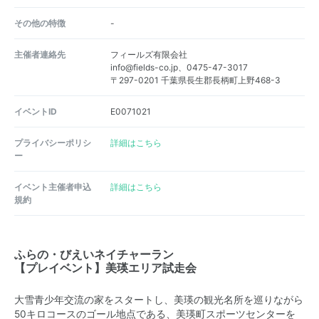
その他の特徴
-
主催者連絡先
フィールズ有限会社
info@fields-co.jp、0475-47-3017
〒297-0201 千葉県長生郡長柄町上野468-3
イベントID
E0071021
プライバシーポリシ
詳細はこちら
ー
イベント主催者申込
詳細はこちら
規約
ふらの・びえいネイチャーラン
【プレイベント】美瑛エリア試走会
大雪青少年交流の家をスタートし、美瑛の観光名所を巡りながら
50キロコースのゴール地点である、美瑛町スポーツセンターを