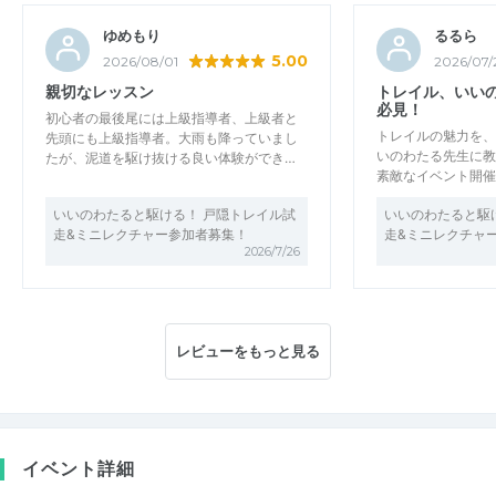
ゆめもり
るるら
5.00
2026/08/01
2026/07/
親切なレッスン
トレイル、いい
必見！
初心者の最後尾には上級指導者、上級者と
トレイルの魅力を、
先頭にも上級指導者。大雨も降っていまし
いのわたる先生に教
たが、泥道を駆け抜ける良い体験ができ…
素敵なイベント開催
いいのわたると駆ける！ 戸隠トレイル試
いいのわたると駆
走&ミニレクチャー参加者募集！
走&ミニレクチャ
2026/7/26
レビューをもっと見る
イベント詳細