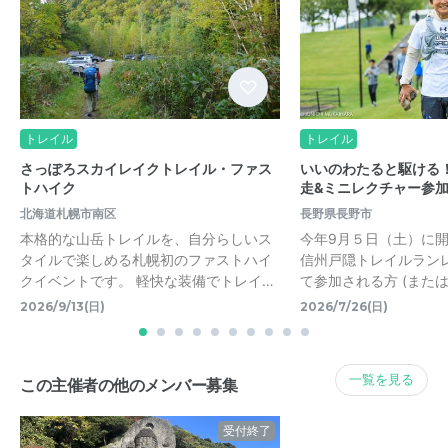
トレイル
トレイル
さっぽろスカイレイクトレイル・ファス
いいのわたると駆ける！
トハイク
走&ミニレクチャー参
北海道札幌市南区
長野県長野市
本格的な山岳トレイルを、自分らしいス
今年9月５日（土）に開
タイルで楽しめる札幌初のファストハイ
信州戸隠トレイルラン
クイベントです。 軽快な装備でトレイ…
て参加される方 (また
2026/9/13(日)
2026/7/26(日)
一覧を見る
この主催者の他のメンバー募集
受付終了