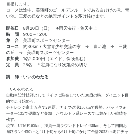
目指します。
コースは途中、美瑛町のゴールデンルートである白ひげの滝、青
い池、三愛の丘などの絶景ポイントを駆け抜けます。
開催日
：8月20日（日） ※雨天決行・荒天中止
時 間
：9:00～15:00
集 合
：美瑛町スポーツセンター
コース
：約30km / 大雪青少年交流の家 → 青い池 → 三愛
の丘 → 美瑛町スポーツセンター
参加費
：1名2,000円（エイド、保険含む）
定 員
：25名 ＊定員になり次第締め切り
講 師：いいのわたる
・いいのわたる
自動車設計技師としてドイツに駐在していた30歳の時、ダイエット目
的で走り始める。
チャレンジ富士五湖で2連覇、ナミブ砂漠250kmで優勝、バッドウォ
ーター135で優勝など参加したウルトラ系レースでは輝かしい戦績を
残す。
現在、UTMF165km、滋賀一周ラウンドトレイ438km、そして四国お
遍路ラン1450kmと4月下旬から6月上旬にかけて合計2053km走にチャ