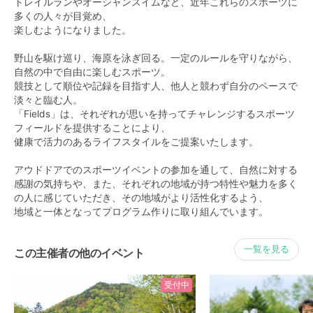
トレイルランやオーシャンスイムなど、近年これらのスポーツに
多くの人々が目覚め、
楽しむようになりました。
野山を駆け巡り、海原を泳ぎ回る。一定のルールを守りながら、
自然の中で自由に楽しむスポーツ。
競技として順位や記録を目指す人、他人と競わず自分のペースで
淡々と臨む人。
「Fields」は、それぞれが思いを持ってチャレンジするスポーツ
フィールドを提供することにより、
健康で活力のあるライフスタイルをご提案いたします。
アウドドアでのスポーツイベントの参加を通して、自然に対する
感謝の気持ちや、また、それぞれの地域が持つ特性や魅力を多く
の人に感じていただき、その地域がより活性化するよう、
地域と一体となってプログラム作りに取り組んでいます。
一覧を見る
この主催者の他のイベント
受付中