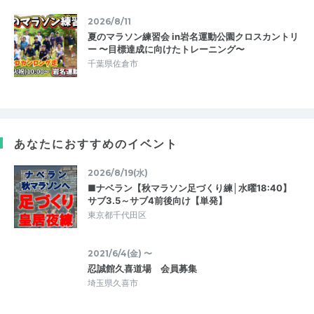
2026/8/11
夏のマラソン練習会 in岩名運動公園クロスカントリ
ー 〜目標達成に向けたトレーニング〜
千葉県佐倉市
あなたにおすすめのイベント
2026/8/19(水)
■ナベラン【秋マラソン足づくり練│水曜18:40】
サブ3.5～サブ4前後向け【単発】
東京都千代田区
2021/6/4(金) 〜
忍誠館久喜道場 会員募集
埼玉県久喜市