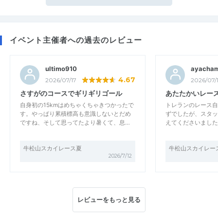
イベント主催者への過去のレビュー
ultimo910
ayacha
4.67
2026/07/17
2026/07/
さすがのコースでギリギリゴール
あたたかいレー
自身初の15kmはめちゃくちゃきつかったで
トレランのレース自
す。やっぱり累積標高も意識しないとだめ
ずでしたが、スタッ
ですね、そして思ってたより暑くて、息…
えてくださいました
牛松山スカイレース夏
牛松山スカイレー
2026/7/12
レビューをもっと見る