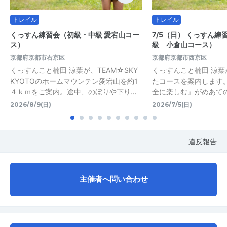
トレイル
トレイル
くっすん練習会（初級・中級 愛宕山コー
7/5（日） くっすん
ス）
級 小倉山コース）
京都府京都市右京区
京都府京都市西京区
くっすんこと楠田 涼葉が、TEAM☆SKY
くっすんこと楠田 涼
KYOTOのホームマウンテン愛宕山を約1
たコースを案内します
４ｋｍをご案内。途中、のぼりや下り…
全に楽しむ』がめあて
2026/8/9(日)
2026/7/5(日)
違反報告
主催者へ問い合わせ