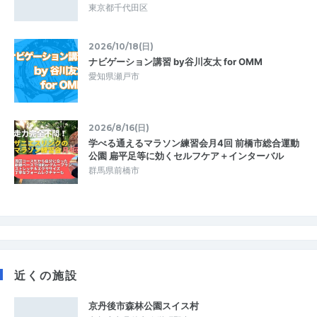
東京都千代田区
2026/10/18(日)
ナビゲーション講習 by谷川友太 for OMM
愛知県瀬戸市
2026/8/16(日)
学べる通えるマラソン練習会月4回 前橋市総合運動
公園 扁平足等に効くセルフケア＋インターバル
群馬県前橋市
近くの施設
京丹後市森林公園スイス村