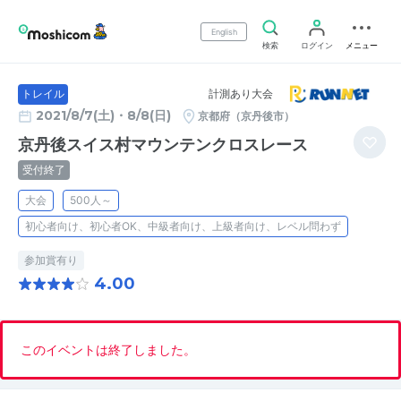
English
検索
ログイン
メニュー
計測あり大会
トレイル
2021/8/7(土)・8/8(日)
京都府（京丹後市）
京丹後スイス村マウンテンクロスレース
受付終了
大会
500人～
初心者向け、初心者OK、中級者向け、上級者向け、レベル問わず
参加賞有り
4.00
このイベントは終了しました。