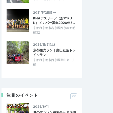
2021/5/2(日) 〜
KNAアスリーツ（あず RU
N）メンバー募集2026年5…
京都府京都市右京区西京極新明
町32
2026/11/21(土)
京都観光ラン｜嵐山紅葉トレ
イルラン
京都府京都市西京区嵐山東一川
町
注目のイベント
PR
2026/8/11
夏のマラソン練習会 in岩名運