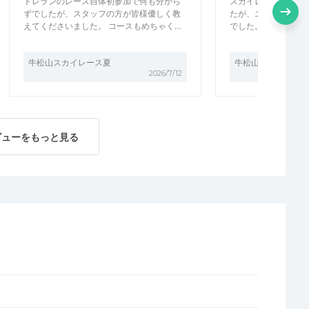
トレランのレース自体初参加で何も分から
スカイレース ノー
ずでしたが、スタッフの方が皆様優しく教
たが、エキスパート
えてくださいました。 コースもめちゃく…
でした。 人数、規模
牛松山スカイレース夏
牛松山スカイレース
2026/7/12
ビューをもっと見る