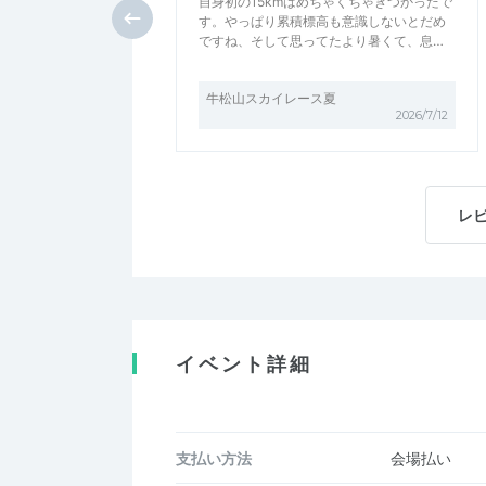
自身初の15kmはめちゃくちゃきつかったで
す。やっぱり累積標高も意識しないとだめ
ですね、そして思ってたより暑くて、息…
牛松山スカイレース夏
2026/7/12
レ
イベント詳細
支払い方法
会場払い