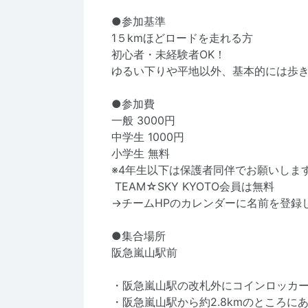
●参加基準
1５kmほどロードを走れる方
初心者・未経験者OK！
ゆるい下りや平地以外、基本的には歩
●参加費
一般 3000円
中学生 1000円
小学生 無料
​​​​​※4年生以下は保護者同伴でお願いしま
TEAM☆SKY KYOTO会員は無料
→チームHPのカレンダーに名前を登録
●集合場所
阪急嵐山駅前
・阪急嵐山駅の改札外にコインロッカ
​​​​​​・阪急嵐山駅から約2.8kmのとこ