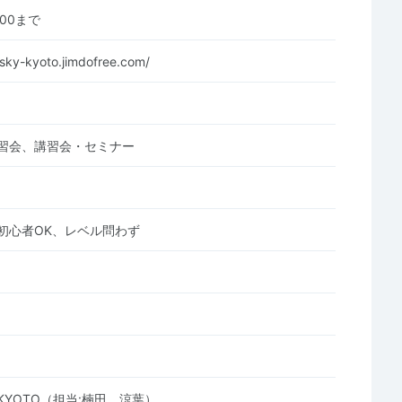
0:00まで
-sky-kyoto.jimdofree.com/
習会、講習会・セミナー
初心者OK、レベル問わず
 KYOTO（担当:楠田 涼葉）