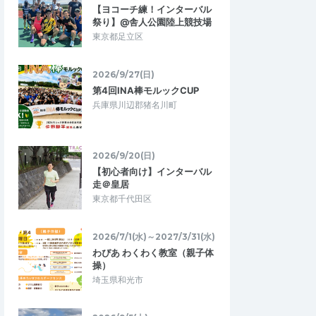
マルの部に参加しまし
比叡山のコースか知りたくて参加しまし
【ヨコーチ練！インターバル
の参加の方が多いよう
た。 楠田さんの分かりやすい説明や、コー
祭り】@舎人公園陸上競技場
は大きくはないです…
スのポイントなどを教えて頂きとても良…
東京都足立区
4/26(日)くっすん練習会（比叡山試走・
夏
２３ｋｍコース）
2026/9/27(日)
2026/7/12
2026/4/26
第4回INA棒モルックCUP
兵庫県川辺郡猪名川町
2026/9/20(日)
【初心者向け】インターバル
走＠皇居
東京都千代田区
2026/7/1(水)～2027/3/31(水)
わぴあ わくわく教室（親子体
操）
埼玉県和光市