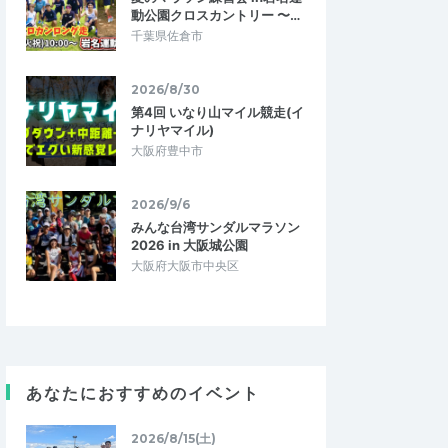
動公園クロスカントリー 〜…
千葉県佐倉市
2026/8/30
第4回 いなり山マイル競走(イ
ナリヤマイル)
大阪府豊中市
2026/9/6
みんな台湾サンダルマラソン
2026 in 大阪城公園
大阪府大阪市中央区
だぬ
あーちたな
あなたにおすすめのイベント
5.00
5.00
4
2026/04/28
ース
コースを知れて良かった！
2026/8/15(土)