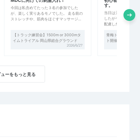
MDCに向けての刺激入れ！
初心者にも丁寧に
す。
今回は私含めてたった３名の参加でした
当日は天候がよくな
が、楽しく実りあるモノでした。 走る前の
したがその分トレラ
ストレッチや、筋肉をほぐすマッサージ…
配慮したペースでの
【トラック練習会】1500m or 3000mタ
青梅トレイル初・中
イムトライアル 岡山県総合グラウンド
ト開催中！
2026/6/27
ビューをもっと見る