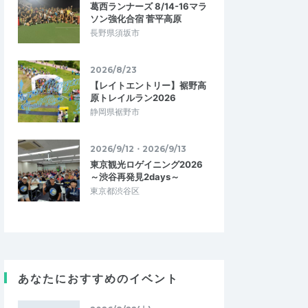
葛西ランナーズ 8/14-16マラ
ソン強化合宿 菅平高原
長野県須坂市
2026/8/23
【レイトエントリー】裾野高
原トレイルラン2026
静岡県裾野市
2026/9/12・2026/9/13
東京観光ロゲイニング2026
～渋谷再発見2days～
東京都渋谷区
satoyama11
あなたにおすすめのイベント
4.33
4.67
0
2026/05/19