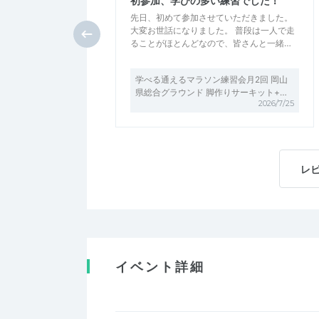
初参加、学びの多い練習でした！
先日、初めて参加させていただきました。
大変お世話になりました。 普段は一人で走
ることがほとんどなので、皆さんと一緒…
学べる通えるマラソン練習会月2回 岡山
県総合グラウンド 脚作りサーキット+…
2026/7/25
レ
イベント詳細