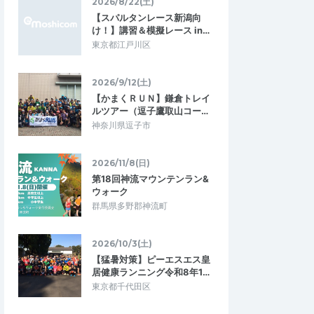
対応してくれま
前傾姿勢 プラス インターバル
2026/8/22(土)
【スパルタンレース新潟向
今まで自己流で練習していましたが、沢山
く、参加者が少人数で
け！】講習＆模擬レース in…
の学びがありました、ランニング中もコー
ン初心者の私にも十分
チが気さくに話しかけてくれてランニン…
東京都江戸川区
練習を行なっていた…
級者向け定例イベン
学べる通えるマラソン練習会月4回 千葉
2026/9/12(土)
市稲毛海浜公園 前傾＋インターバル走
【かまくＲＵＮ】鎌倉トレイ
2026/6/28
2026/5/16
ルツアー（逗子鷹取山コー…
神奈川県逗子市
2026/11/8(日)
第18回神流マウンテンラン&
ウォーク
群馬県多野郡神流町
2026/10/3(土)
【猛暑対策】ピーエスエス皇
居健康ランニング令和8年1…
東京都千代田区