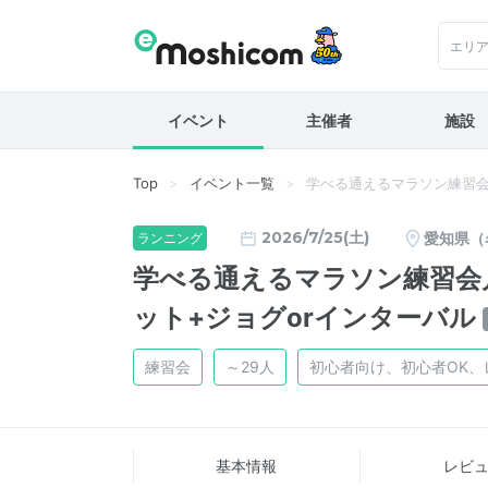
エリ
イベント
主催者
施設
Top
イベント一覧
学べる通えるマラソン練習会
2026/7/25(土)
愛知県（
ランニング
学べる通えるマラソン練習会月
ット+ジョグorインターバル
練習会
～29人
初心者向け、初心者OK、
基本情報
レビ