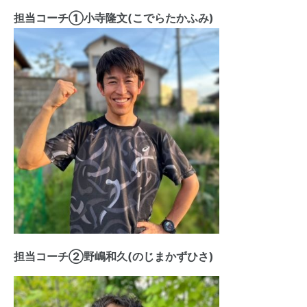
担当コーチ①小寺隆文(こでらたかふみ)
担当コーチ②野嶋和久(のじまかずひさ)