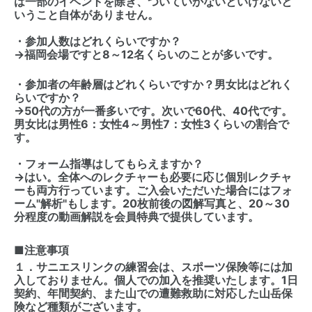
は一部のイベントを除き、ついていかないといけないと
いうこと自体がありません。
・参加人数はどれくらいですか？
→福岡会場ですと8～12名くらいのことが多いです。
・参加者の年齢層はどれくらいですか？男女比はどれく
らいですか？
→50代の方が一番多いです。次いで60代、40代です。
男女比は男性6：女性4～男性7：女性3くらいの割合で
す。
・フォーム指導はしてもらえますか？
→はい。全体へのレクチャーも必要に応じ個別レクチャ
ーも両方行っています。ご入会いただいた場合にはフォ
ーム"解析"もします。20枚前後の図解写真と、20～30
分程度の動画解説を会員特典で提供しています。
■注意事項
１．サニエスリンクの練習会は、スポーツ保険等には加
入しておりません。個人での加入を推奨いたします。1日
契約、年間契約、また山での遭難救助に対応した山岳保
険など種類がございます。