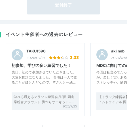
受付終了
イベント主催者への過去のレビュー
TAKU1590
aki nob
3.33
2026/07/27
2026/07/
初参加、学びの多い練習でした！
MDCに向けての
先日、初めて参加させていただきました。
今回は私含めてたっ
大変お世話になりました。 普段は一人で走
が、楽しく実りある
ることがほとんどなので、皆さんと一緒…
ストレッチや、筋肉
学べる通えるマラソン練習会月2回 岡山
【トラック練習会】15
県総合グラウンド 脚作りサーキット+…
イムトライアル 
2026/7/25