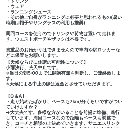
・ドリンク
・ウェア
・ランニングシューズ
・その他ご自身がランニングに必要と思われるもの(暑い
時期は帽子やサングラスの利用も推奨)
周回コースを使うのでドリンクや荷物は置いて走れま
す。ウエストポーチやザックは不要です。
貴重品のお預かりはできませんので車内や駅ロッカーな
どに保管をお願いします。
【天候ならびに休講の可能性について】
小雨決行、荒天中止です。
※当日の朝5:00までに開講有無を判断し、ご連絡致しま
す。
※天候による中止の際は返金とさせていただきます。
【Q＆A】
・走り始めたばかり、ペースも7km/分くらいですがつい
ていけますか？
→大丈夫です。多様な方がいることを前提に準備、進行
しています。周回コースなので距離もペースも調整で
き、コーチと相談の上決めていきます。サニエスリンク