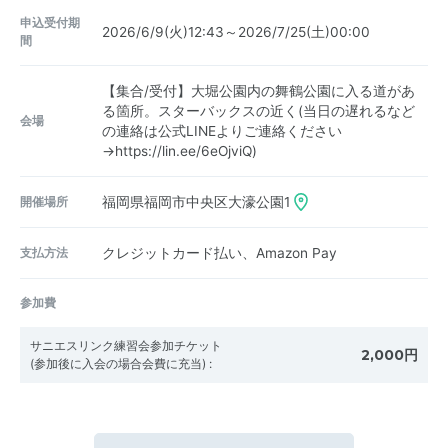
申込受付期
2026/6/9(火)12:43～2026/7/25(土)00:00
間
【集合/受付】大堀公園内の舞鶴公園に入る道があ
る箇所。スターバックスの近く(当日の遅れるなど
会場
の連絡は公式LINEよりご連絡ください
→https://lin.ee/6eOjviQ)
開催場所
福岡県福岡市中央区大濠公園1
支払方法
クレジットカード払い、Amazon Pay
参加費
サニエスリンク練習会参加チケット
2,000円
(参加後に入会の場合会費に充当)
: