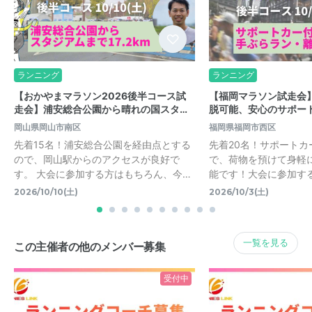
ランニング
ランニング
【おかやまマラソン2026後半コース試
【福岡マラソン試走会
走会】浦安総合公園から晴れの国スタ…
脱可能、安心のサポー
岡山県岡山市南区
福岡県福岡市西区
先着15名！浦安総合公園を経由点とする
先着20名！サポートカ
ので、岡山駅からのアクセスが良好で
で、荷物を預けて身軽
す。 大会に参加する方はもちろん、今…
能です！大会に参加す
2026/10/10(土)
2026/10/3(土)
一覧を見る
この主催者の他のメンバー募集
受付中