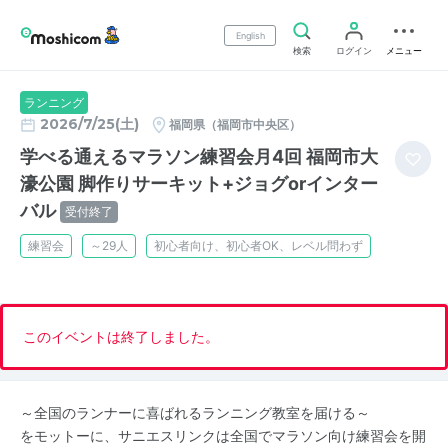
English
検索
ログイン
メニュー
ランニング
2026/7/25(土)
福岡県（福岡市中央区）
学べる通えるマラソン練習会月4回 福岡市大
濠公園 脚作りサーキット+ジョグorインター
バル
受付終了
練習会
～29人
初心者向け、初心者OK、レベル問わず
このイベントは終了しました。
～全国のランナーに喜ばれるランニング教室を届ける～
をモットーに、サニエスリンクは全国でマラソン向け練習会を開