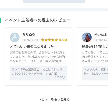
イベント主催者への過去のレビュー
ちりぬる
やいたま
5.00
2026/08/03
2026/07/
とてもいい練習になりました
酷暑だけど楽し
実績のある方なので、会話がヒントに満ち
とても暑い日でした
ていました。ラン以外のストレッチも勉強
内で身体を冷やすこ
になりました。 また、参加者全員のお名…
さん挟んで頂いたの
ランステ®公認練習会：まなゆうレッス
キタさんの「祝日
ン300-330 ＠ヒビヤライド 8月(1)
行く！噴水ショー
2026/8/1
レビューをもっと見る