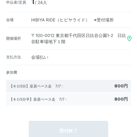
1
申込者/定員
/ 24人
会場
HIBIYA RIDE（ヒビヤライド） ※受付場所
〒100-0012
東京都千代田区日比谷公園1-2 日比
開催場所
谷駐車場地下１階
支払方法
会場払い
参加費
800円
【キロ5分】皇居ペース走 7/7
:
800円
【キロ5分半】皇居ペース走 7/7
:
受付終了