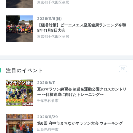
東京都千代田区皇居
2026/11/8(日)
【猛暑対策】ピーエスエス皇居健康ランニング令和
8年11月8日大会
東京都千代田区皇居
PR
注目のイベント
2026/8/11
夏のマラソン練習会 in岩名運動公園クロスカントリ
ー 〜目標達成に向けたトレーニング〜
千葉県佐倉市
2026/11/29
第6回 府中市まちなかマラソン大会 ウォーキング
広島県府中市