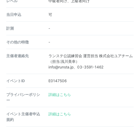
レベル
中級者向け、上級者向け
当日申込
可
計測
-
その他の特徴
-
主催者連絡先
ランステ公認練習会 運営担当 株式会社ユアチーム
（担当:浅川美幸）
info@runsta.jp、03-3591-1462
イベントID
E0147506
プライバシーポリシ
詳細はこちら
ー
イベント主催者申込
詳細はこちら
規約