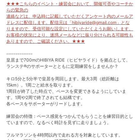
★★★こちらのイベント・練習会において、開催可否やコーチか
らの緊急の
連絡などは、申込時に記載していただくアンケート内のメールア
ドレスに配信します。配信元は「hibiyaride@gmail.com」とな
りますので、受信可能な設定にしていただくようお願いします。
お客様の状況により、迷惑メールなどに振り分けられる可能性も
ありますので、ご確認ください。★★★
--------------
皇居まで700mのHIBIYA RIDE（ヒビヤライド）を拠点として、
ランステ®のサポーターとともに定期練習をしませんか？
キロ5分と5分半で皇居を周回します。最大3周（総距離は
15km）。1周ごと給水を取ります。
1周目が終了した時点で、ペースを変更できるようにしていま
す。1周や2周で終了されても結構です。
各ペースをサポーターがリードします。
練習会の特徴：ペース感覚をつかんでもらうことを練習目的とし
ていますので、なるべく時計を見ずに走りましょう。
フルマラソンを4時間以内で走れる方を対象としています。