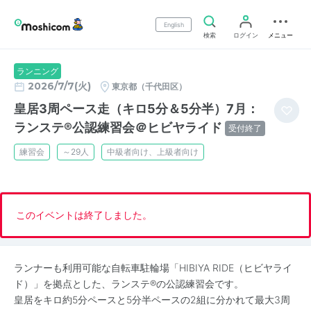
English
検索
ログイン
メニュー
ランニング
2026/7/7(火)
東京都（千代田区）
皇居3周ペース走（キロ5分＆5分半）7月：
ランステ®公認練習会＠ヒビヤライド
受付終了
練習会
～29人
中級者向け、上級者向け
このイベントは終了しました。
ランナーも利用可能な自転車駐輪場「HIBIYA RIDE（ヒビヤライ
ド）」を拠点とした、ランステ®の公認練習会です。
皇居をキロ約5分ペースと5分半ペースの2組に分かれて最大3周