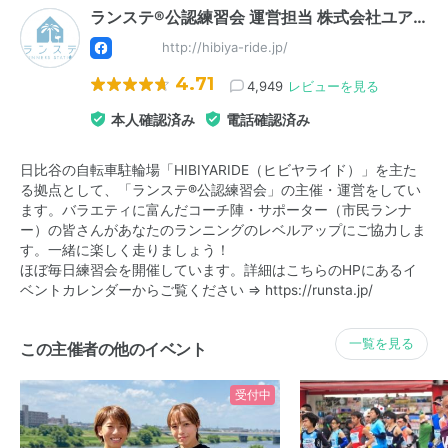
ランステ®公認練習会 運営担当 株式会社ユア…
http://hibiya-ride.jp/
4.71
4,949
レビューを見る
本人確認済み
電話確認済み
日比谷の自転車駐輪場「HIBIYARIDE（ヒビヤライド）」を主た
る拠点として、「ランステ®公認練習会」の主催・運営をしてい
ます。バラエティに富んだコーチ陣・サポーター（市民ランナ
ー）の皆さんがあなたのランニングのレベルアップにご協力しま
す。一緒に楽しく走りましょう！
ほぼ毎日練習会を開催しています。詳細はこちらのHPにあるイ
ベントカレンダーからご覧ください ⇒
https://runsta.jp/
一覧を見る
この主催者の他のイベント
受付中