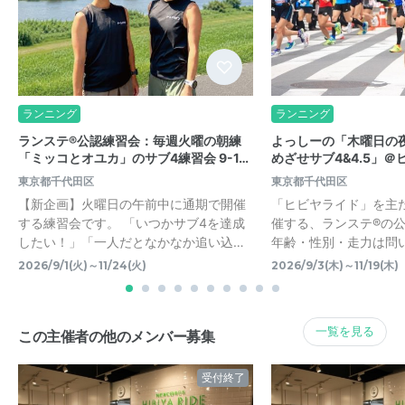
ランニング
ランニング
ランステ®公認練習会：毎週火曜の朝練
よっしーの「木曜日の
「ミッコとオユカ」のサブ4練習会 9-1…
めざせサブ4&4.5」＠ヒ
東京都千代田区
東京都千代田区
【新企画】火曜日の午前中に通期で開催
「ヒビヤライド」を主
する練習会です。 「いつかサブ4を達成
催する、ランステ®の
したい！」「一人だとなかなか追い込…
年齢・性別・走力は問
2026/9/1(火)～11/24(火)
2026/9/3(木)～11/19(木)
一覧を見る
この主催者の他のメンバー募集
受付終了