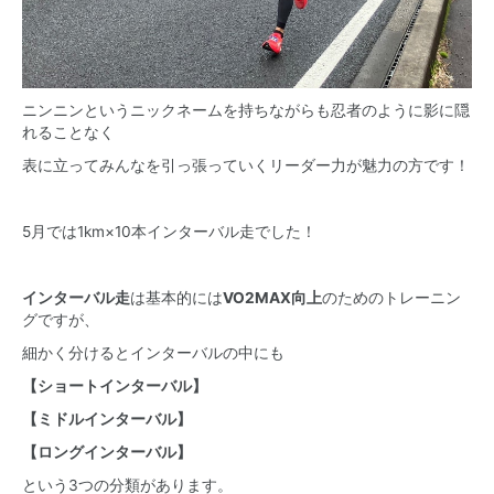
ニンニンというニックネームを持ちながらも忍者のように影に隠
れることなく
表に立ってみんなを引っ張っていくリーダー力が魅力の方です！
5月では1km×10本インターバル走でした！
インターバル走
は基本的には
VO2MAX向上
のためのトレーニン
グですが、
細かく分けるとインターバルの中にも
【ショートインターバル】
【ミドルインターバル】
【ロングインターバル】
という3つの分類があります。