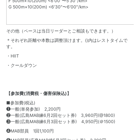
F 500m×10(200m) <6'00"〜5'30"/km>
G 500m×10(200m) <6'30"〜6'00"/km>
その他（ペースは当日リーダーとご相談もできます。）
＊それぞれ距離や本数は調整頂けます。()内はレストタイムで
す。
・HIIT
・クールダウン
【参加費(消費税・傷害保険込)】
■参加費(税込)
❶一般(単発参加) 2,200円
❷一般(広島MAB練6月2回セット券) 3,960円(@1800)
❸一般(広島MAB練6月3回セット券) 4,950円(＠1500)
❹MAB部員 1回1,100円