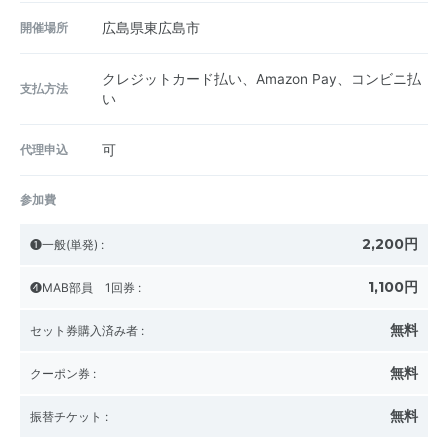
開催場所
広島県東広島市
クレジットカード払い、Amazon Pay、コンビニ払
支払方法
い
代理申込
可
参加費
2,200円
❶一般(単発)
:
1,100円
❹MAB部員 1回券
:
無料
セット券購入済み者
:
無料
クーポン券
:
無料
振替チケット
: