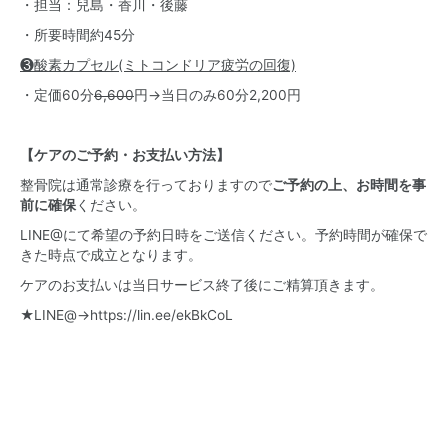
・担当：兒島・香川・後藤
・所要時間約45分
❸酸素カプセル(ミトコンドリア疲労の回復)
・定価60分
6,600
円→当日のみ60分2,200円
【ケアのご予約・お支払い方法】
整骨院は通常診療を行っておりますので
ご予約の上、お時間を
事
前に確保
ください。
LINE@にて希望の予約日時をご送信ください。予約時間が確保で
きた時点で成立となります。
ケアのお支払いは当日サービス終了後にご精算頂きます。
★LINE@→
https://lin.ee/ekBkCoL