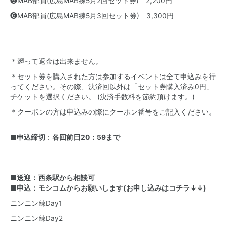
❺MAB部員(広島MAB練5月2回セット券) 2,200円
❻MAB部員(広島MAB練5月3回セット券) 3,300円
＊遡って返金は出来ません。
＊セット券を購入された方は参加するイベントは全て申込みを行
ってください。その際、決済回以外は「セット券購入済み0円」
チケットを選択ください。 (決済手数料を節約頂けます。)
＊クーポンの方は申込みの際にクーポン番号をご記入ください。
■申込締切
：
各回前日20：59まで
■送迎：西条駅から相談可
■申込：
モシコム
からお願いします(お申し込みはコチラ↓↓)
ニンニン練Day1
ニンニン練Day2