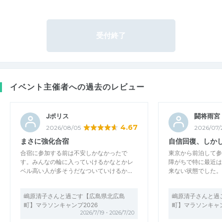
受付終了
イベント主催者への過去のレビュー
Jポリス
闘将雨宮
4.67
2026/08/05
2026/07/
まさに強化合宿
自信回復、しか
合宿に参加する前は不安しかなかったで
東京から前泊して参
す。みんなの輪に入っていけるかなとかレ
障がちで特に最近は
ベル高い人が多そうだなついていけるか…
来ない状態でした。
嶋原清子さんと過ごす【広島県北広島
嶋原清子さんと過
町】マラソンキャンプ2026
町】マラソンキャン
2026/7/19・2026/7/20