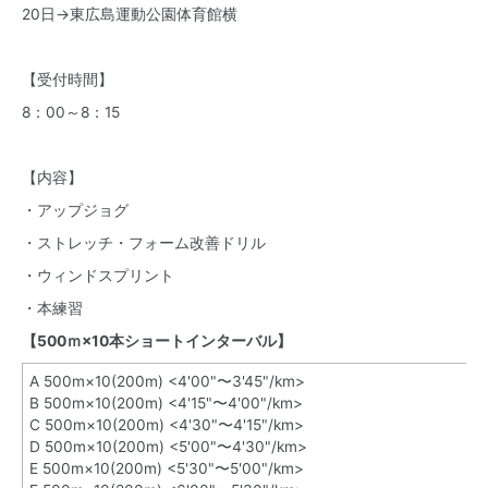
20日→
東広島運動公園体育館横
【受付時間】
8：00～8：15
【内容】
・アップジョグ
・ストレッチ・フォーム改善ドリル
・ウィンドスプリント
・本練習
【500ｍ×10本ショートインターバル】
A 500m×10(200m) <4'00"〜3'45"/km>
B 500m×10(200m) <4'15"〜4'00"/km>
C 500m×10(200m) <4'30"〜4'15"/km>
D 500m×10(200m) <5'00"〜4'30"/km>
E 500m×10(200m) <5'30"〜5'00"/km>