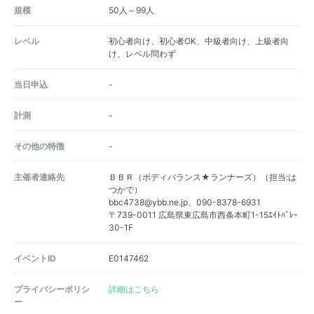
規模
50人～99人
レベル
初心者向け、初心者OK、中級者向け、上級者向
け、レベル問わず
当日申込
-
計測
-
その他の特徴
-
主催者連絡先
ＢＢＲ（ボディバランス★ランナーズ）（担当:は
つかで）
bbc4738@ybb.ne.jp、090-8378-6931
〒739-0011 広島県東広島市西条本町1-15ｴｲﾄﾊﾞﾚｰ
30-1F
イベントID
E0147462
プライバシーポリシ
詳細はこちら
ー