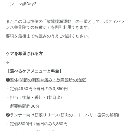
ニンニン練Day3
またこの日は恒例の「故障撲滅運動」の一環として、ボディバラ
ンス整骨院での各種ケアを割引利用できます。
要項を最後までお読みのうえご検討ください。
ケアを希望される方
↓
【選べるケアメニューと料金】
❶整体(関節の調整や痛み・故障箇所の治療)
・定価
4950
円→当日のみ3,850円
・担当：後藤・香川・(廿日出)
・所要時間約30分
❷ランナー向け筋膜リリース(筋肉のコリ・ハリ・疲労の解消)
・定価
8800
円→当日のみ3,850円