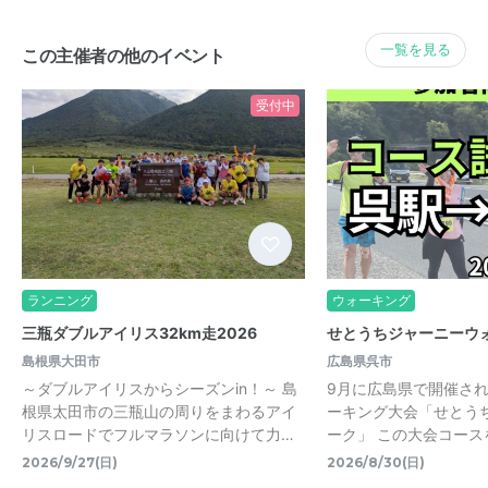
一覧を見る
この主催者の他のイベント
受付中
ランニング
ウォーキング
三瓶ダブルアイリス32km走2026
せとうちジャーニーウ
島根県大田市
広島県呉市
～ダブルアイリスからシーズンin！～ 島
9月に広島県で開催さ
根県太田市の三瓶山の周りをまわるアイ
ーキング大会「せとう
リスロードでフルマラソンに向けて力…
ーク」 この大会コース
2026/9/27(日)
2026/8/30(日)