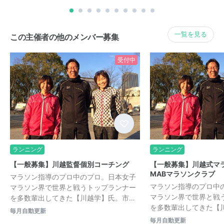
一覧を見る
この主催者の他のメンバー募集
受付中
ランニング
ランニング
【一般募集】川越監督個別コーチング
【一般募集】川越式マ
MABマラソンクラブ
マラソン指導のプロ中のプロ。日本女子
マラソン指導のプロ中
マラソン界で世界と戦うトップランナー
マラソン界で世界と戦
を多数輩出してきた【川越学】氏。市…
を多数輩出してきた【
毎月自動更新
毎月自動更新