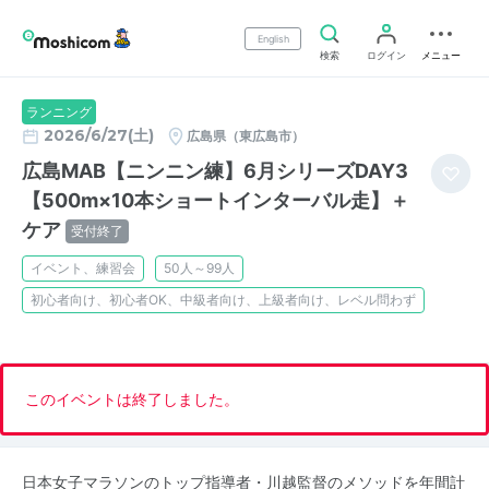
English
検索
ログイン
メニュー
ランニング
2026/6/27(土)
広島県（東広島市）
広島MAB【ニンニン練】6月シリーズDAY3
【500m×10本ショートインターバル走】＋
ケア
受付終了
イベント、練習会
50人～99人
初心者向け、初心者OK、中級者向け、上級者向け、レベル問わず
このイベントは終了しました。
日本女子マラソンのトップ指導者・川越監督のメソッドを年間計