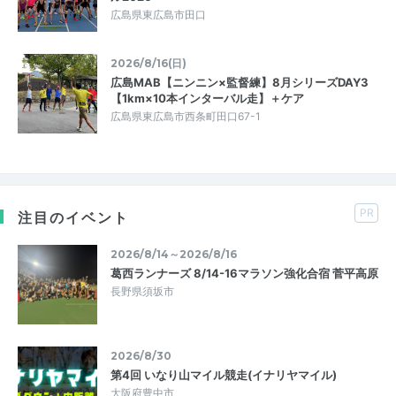
広島県東広島市田口
2026/8/16(日)
広島MAB【ニンニン×監督練】8月シリーズDAY3
【1km×10本インターバル走】＋ケア
広島県東広島市西条町田口67-1
PR
注目のイベント
2026/8/14～2026/8/16
葛西ランナーズ 8/14-16マラソン強化合宿 菅平高原
長野県須坂市
2026/8/30
第4回 いなり山マイル競走(イナリヤマイル)
大阪府豊中市