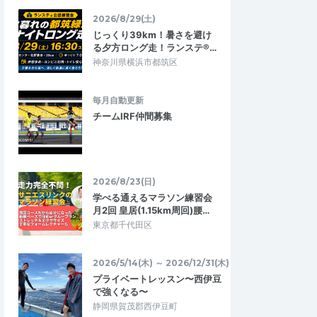
2026/8/29(土)
じっくり39km！暑さを避け
る夕方ロング走！ランステ®…
神奈川県横浜市都筑区
毎月自動更新
チームIRF仲間募集
2026/8/23(日)
学べる通えるマラソン練習会
月2回 皇居(1.15km周回)腰…
東京都千代田区
2026/5/14(木) ～ 2026/12/31(木)
プライベートレッスン〜西伊豆
で強くなる〜
静岡県賀茂郡西伊豆町