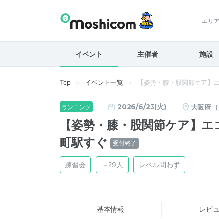
エリ
イベント
主催者
施設
Top
イベント一覧
【姿勢・膝・股関節ケア】
2026/6/23(火)
大阪府（
ランニング
【姿勢・膝・股関節ケア】エ
町駅すぐ
受付終了
練習会
～29人
レベル問わず
基本情報
レビ