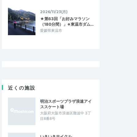
2026/11/23(月)
★第63回「お好みマラソン
（180分間）」※東温市ダム…
愛媛県東温市
近くの施設
明治スポーツプラザ浪速アイ
ススケート場
大阪府大阪市浪速区難波中 3丁
目8番8号
いきいきサイクル